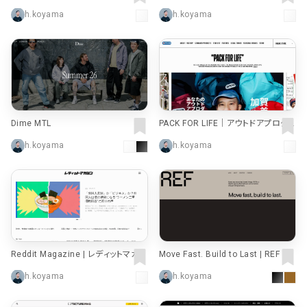
h.koyama
h.koyama
Dime MTL
PACK FOR LIFE｜アウトドアプロダ
クツ（OUTDOOR PRODUCTS）
h.koyama
h.koyama
Reddit Magazine | レディットマガジ
Move Fast. Build to Last | REF Dig
ン
ital Agency
h.koyama
h.koyama