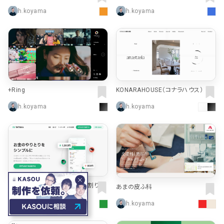
e Inc. RECRUIT
h.koyama
h.koyama
+Ring
KONARAHOUSE（コナラハウス）
h.koyama
h.koyama
TATEKA（タテカ）｜立て替え、割り
あまの皮ふ科
勘、精算の記録・計算アプリ
h.koyama
h.koyama