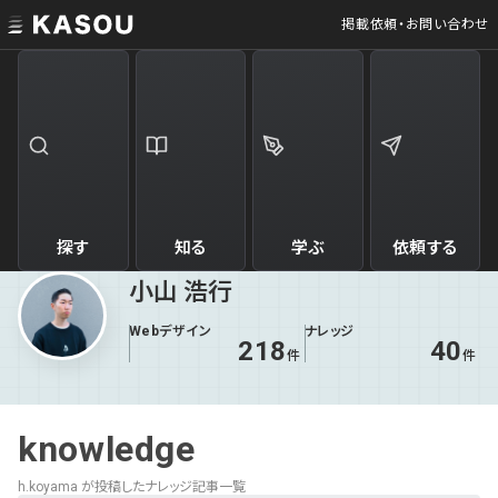
掲載依頼・お問い合わせ
探す
知る
学ぶ
依頼する
小山 浩行
Webデザイン
ナレッジ
218
40
件
件
knowledge
h.koyama が投稿したナレッジ記事一覧