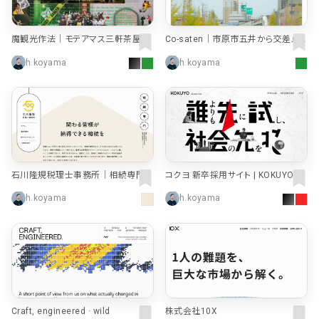
魔観光作法｜モテアマス三軒茶屋デ
Co-saten｜市原市五井から交差点
ジタルアーカイブ
をつくる
h.koyama
h.koyama
石川隆規税理士事務所｜相続専門｜
コクヨ 新卒採用サイト | KOKUYO R
東京・中野区
ECRUITING
h.koyama
h.koyama
Craft, engineered · wild
株式会社10X