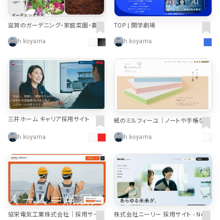
滋賀のガーデニング・家庭菜園・農業
TOP | 関学劇場
資材専門店 | カワシマ種苗
h.koyama
h.koyama
三井ホーム キャリア採用サイト
紙のミルフィーユ｜ノートや手帳など
を中心としたデザイン文具・雑貨ブラ
h.koyama
h.koyama
ンド
協栄電気工業株式会社｜採用サイト
株式会社ニーリー 採用サイト - Neall