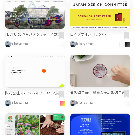
TECTURE MAG（テクチャーマガジ
日本デザインコミッティー
ン） | 空間デザイン・建築メディア
h.koyama
h.koyama
椎名切子en - 縁をふかめる切子のギ
株式会社スマイルバトン | いい転機、
フト
つくろう。
h.koyama
h.koyama