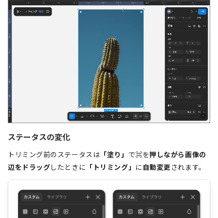
ステータスの変化
トリミング前のステータスは
「塗り」
で
⌘
を
押しながら画像の
辺をドラッグ
したときに
「トリミング」
に
自動変更
されます。