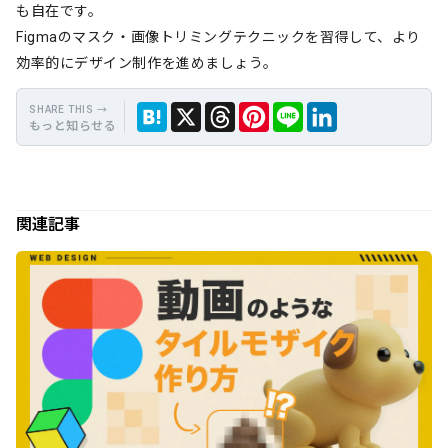
も自在です。
Figmaのマスク・画像トリミングテクニックを習得して、より
効率的にデザイン制作を進めましょう。
もっと知らせる
保
Hate
Thre
Link
X
LINE
存
na
ads
edIn
関連記事