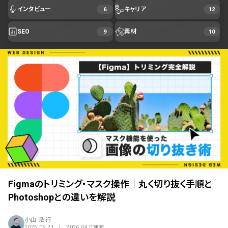
インタビュー
キャリア
6
12
SEO
素材
9
10
Figmaのトリミング・マスク操作｜丸く切り抜く手順と
Photoshopとの違いを解説
小山 浩行
2025.05.21 | 2026.04.07
更新