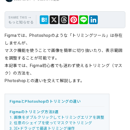
もっと知らせる
保
Hate
Thre
Link
X
LINE
Figmaでは、Photoshopのような「トリミングツール」は存在
存
na
ads
edIn
しませんが、
マスク機能を使うことで画像を簡単に切り抜いたり、表示範囲
を調整することが可能です。
本記事では、Figma初心者でも迷わず使えるトリミング（マス
ク）の方法を、
Photoshopとの違いを交えて解説します。
FigmaとPhotoshopのトリミングの違い
Figmaのトリミング方法3選
1. 画像をダブルクリックしてトリミングエリアを調整
2. 任意のシェイプを使ってマスクでトリミング
3. ⌘+ドラッグで最速トリミング操作