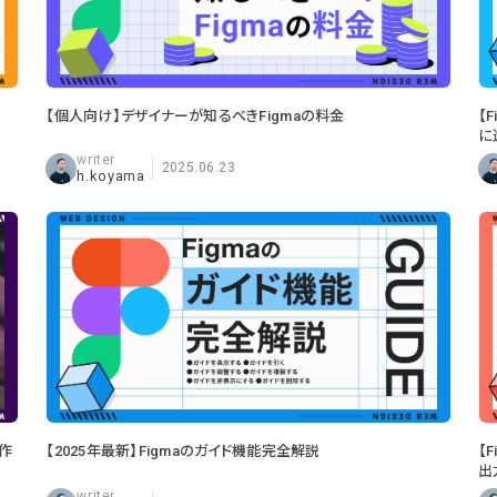
【個人向け】デザイナーが知るべきFigmaの料金
【
に
2025.06.23
h.koyama
を作
【2025年最新】Figmaのガイド機能完全解説
【
出