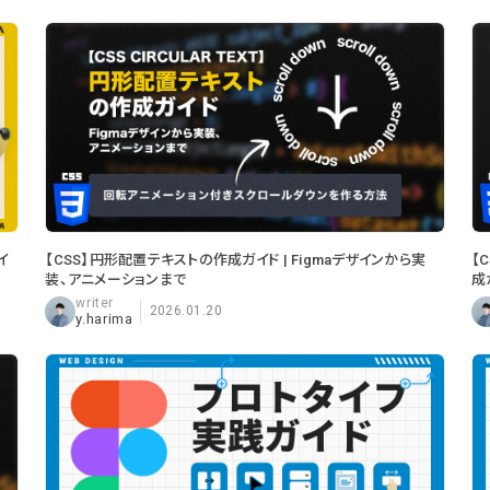
イ
【CSS】円形配置テキストの作成ガイド | Figmaデザインから実
【
装、アニメーションまで
成
2026.01.20
y.harima