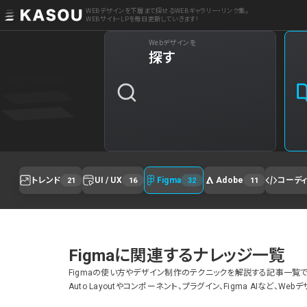
WEBデザインを下層まで探せるWEBギャラリー・リンク集。
WEBサイト・LPを毎日更新していきます!
Webデザインを
探す
トレンド
UI / UX
Figma
Adobe
コーデ
21
16
32
11
Figmaに関連するナレッジ一覧
Figmaの使い方やデザイン制作のテクニックを解説する記事一覧で
Auto Layoutやコンポーネント、プラグイン、Figma AIなど