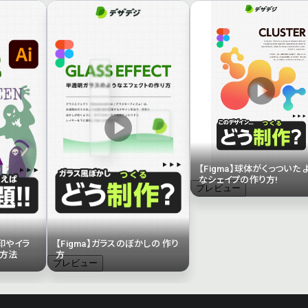
【Figma】球体がくっついた 
なシェイプの作り方!
プレビュー
矢印やイラ
【Figma】ガラスのぼかしの 作り
方法
方
プレビュー