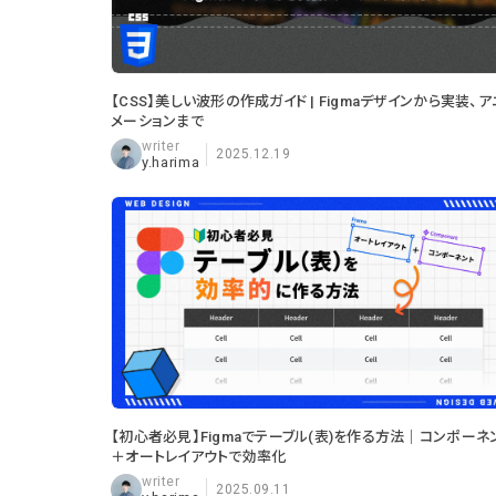
【CSS】美しい波形の作成ガイド | Figmaデザインから実装、ア
メーションまで
2025.12.19
y.harima
【初心者必見】Figmaでテーブル(表)を作る方法｜コンポーネ
＋オートレイアウトで効率化
2025.09.11