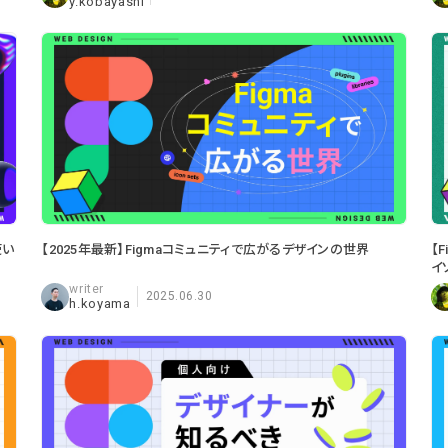
y.kobayashi
使い
【2025年最新】Figmaコミュニティで広がるデザインの世界
【
イ
2025.06.30
h.koyama