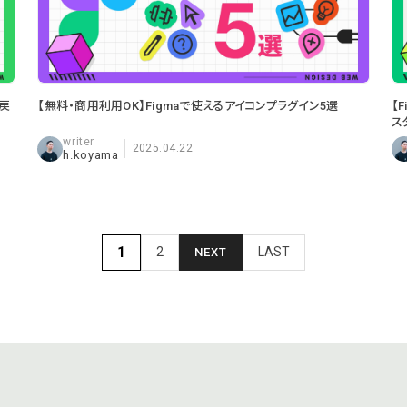
戻
【無料・商用利用OK】Figmaで使えるアイコンプラグイン5選
【
ス
2025.04.22
h.koyama
1
2
LAST