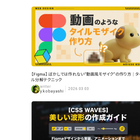
【Figma】 ぼかしでは作れない“動画風モザイク”の作り方｜タ
ル分解テクニック
2026.03.03
y.kobayashi