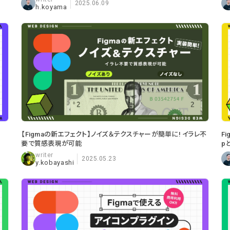
2025.06.09
h.koyama
【Figmaの新エフェクト】ノイズ＆テクスチャーが簡単に! イラレ不
F
要で質感表現が可能
p
2025.05.23
y.kobayashi