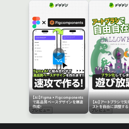
【AI】Figma × Figcomponents
で高品質ベースデザインを爆速
【Ai】アートブラシで
作成!
ストを自由に調整する
プレビュー
プレビュー