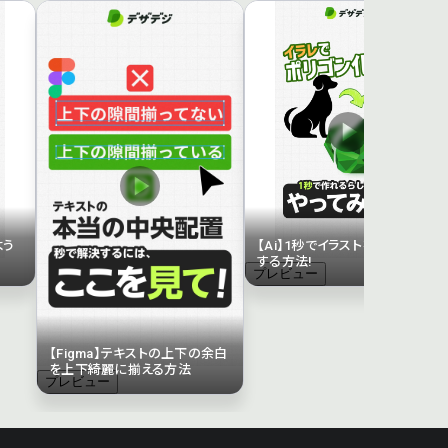
よう
【Ai】1秒でイラストをポリゴン化
する方法!
プレビュー
【Figma】テキストの上下の余白
を上下綺麗に揃える方法
プレビュー