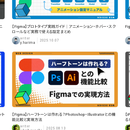
ニ
【Figma】プロトタイプ実践ガイド｜アニメーション・ホバー・スク
F
ロールなど実務で使える設定まとめ
2025.10.07
y.harima
ント
【Figma】ハーフトーンは作れる？Photoshop・Illustratorとの機
【
能比較と実現方法
る
2025.08.13