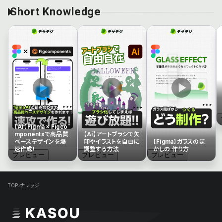
Short Knowledge
【AI】Figma × Figco
mponentsで高品質
【Ai】アートブラシで矢
ベースデザインを爆
印やイラストを自由に
【Figma】ガラスのぼ
速作成!
調整する方法
かしの 作り方
プレビュー
プレビュー
プレビュー
TOP
›
ナレッジ