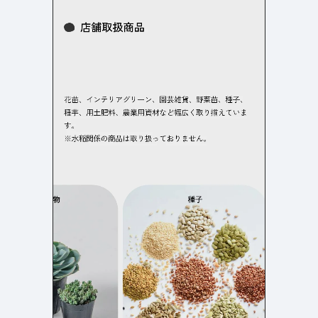
よくある質問
決済画面
120
13
会社情報
70
カラー
ブルー・青
イエロー・黄色
286
112
ホワイト・白
オレンジ・橙色
286
85
ブラック・黒・グレー
ブラウン・茶色
250
71
グリーン・緑
ピンク・桃色・桜色
175
59
カラフル・多色
ベージュ・白茶
157
44
レッド・赤
パープル・紫
118
40