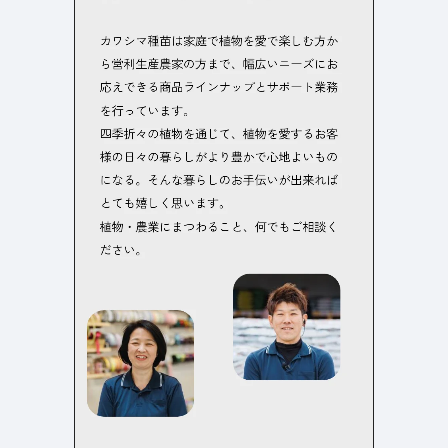
検索エリア
リピートアニメーション
ローディング
334
83
ハンバーガーメニュー
検索エリア
235
58
下層ページ
Aboutページ
メニュー
627
55
投稿一覧(記事/商品など)
料金表
598
46
投稿詳細(記事/商品など)
規約/法律に基づく表記
521
43
サービス紹介
CSR
432
38
お問い合わせ
カート
271
34
採用サイト
ローディング
161
33
プライバシーポリシー
ログイン
126
28