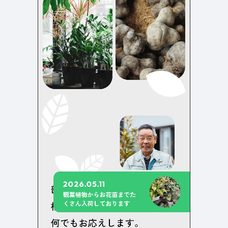
店舗・施設紹介
ポートフォリオ
129
46
料金表
規約/法律に基づく表記
採用サイト
キャンペーン
97
16
CSR
カート
デザイン
ローディング
ログイン
写真が特徴的なサイト
テキストが特徴的なサイト
431
158
決済画面
イラストが特徴的なサイト
多言語対応
346
101
パーツから検索
アニメーションが特徴的なサ
動画が特徴的なサイト
96
297
スライダー
イト
スクロール追従
スマホ特化・モバイルファース
68
レイアウトが特徴的なサイト
290
ト
リピートアニメーション
ハンバーガーメニュー
パーツ
動画
モーダル
スライダー
動画
365
212
ローディング
スクロール追従
モーダル
362
87