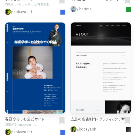
だ。- 必達によって成果と役職を約束
CREATE - Grow Group株式会社
y.harima
する会社 -
y.kobayashi
春風亭与いち公式サイト
広島の広告制作・グラフィックデザイ
ン｜株式会社ASOVIVA
CREATE - mocrom Inc.
y.kobayashi
y.kobayashi