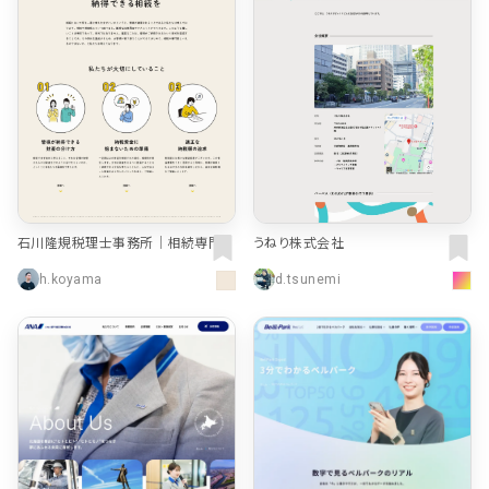
よくある質問
決済画面
120
13
会社情報
70
カラー
ブルー・青
イエロー・黄色
286
112
ホワイト・白
オレンジ・橙色
286
85
石川隆規税理士事務所｜相続専門｜
うねり株式会社
東京・中野区
ブラック・黒・グレー
ブラウン・茶色
250
71
h.koyama
d.tsunemi
グリーン・緑
ピンク・桃色・桜色
175
59
カラフル・多色
ベージュ・白茶
157
44
レッド・赤
パープル・紫
118
40