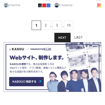
ーケティングや制作業務を行う会社
つくろう。
y.harima
h.koyama
1
...
...
2
5
10
LAST