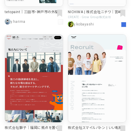
tetopaint｜三田市・神戸市の外壁・
NICHIWA | 株式会社ニチワ｜宮崎県
屋根・デザイン塗装専門店
の自動車用の精密金属部品メーカー
CREATE - Grow Group株式会社
y.harima
y.kobayashi
株式会社獅子｜福岡に拠点を置くマ
株式会社スマイルバトン | いい転機、