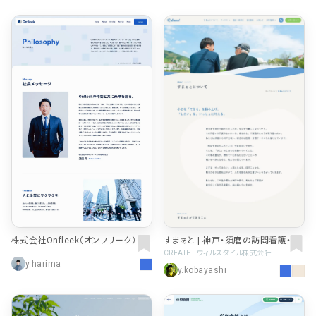
株式会社Onfleek（オンフリーク）｜
すまぁと | 神戸・須磨の訪問看護・リ
人材紹介・ITソリューション・コンスト
ハビリ・介護サービス
CREATE - ウィルスタイル株式会社
y.harima
ラクション事業
y.kobayashi