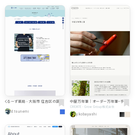
くるーず薬局 - 大阪市 住吉区の調剤
中屋万年筆｜オーダー万年筆・手作
薬局・在宅医療
り万年筆
CREATE - Grow Group株式会社
d.tsunemi
y.kobayashi