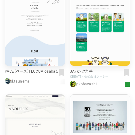
PACE（ペース）| LUCUA osaka（ルク
JAバンク岩手
ア大阪）
CREATE - 株式会社クーシー
d.tsunemi
y.kobayashi