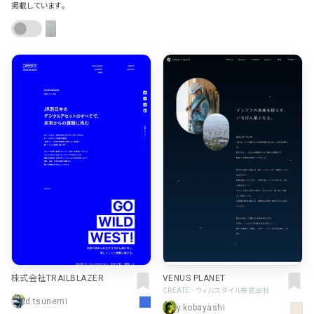
ポータルサイト･メディア･マガ
車・バイク他
掲載しています。
22
64
ジンWEB
人気の検索ワード
シンプル
スタイリッシュ
楽しい
にぎやかな
CSR・サスティナビリティ
18
教育・学校
51
インパクトのある
かっこいい
暖かみのある
統一性のある
おもしろい
グリッドデザイン
かわいい
鮮やか
美しい
アート
16
暮らし商品・サービス
42
落ち着きのある
高級感
イケてるレイアウト
ウェディング
15
医療・ヘルスケア・健康
39
下層ページから検索
Aboutページ
その他
5
行政・NPO・団体・協会
35
投稿一覧(記事/商品など)
形式
投稿詳細(記事/商品など)
サービス紹介
コーポレートサイト
サービス紹介
391
90
お問い合わせ
採用サイト
商品・製品紹介
LP (ランディングページ)
225
89
プライバシーポリシー
特設サイト
EC・Webサービス
216
75
よくある質問
株式会社TRAILBLAZER
VENUS PLANET
会社情報
企画・プロモーション
メディア・ポータル
130
CREATE - ウィルスタイル株式会社
72
d.tsunemi
メニュー
y.kobayashi