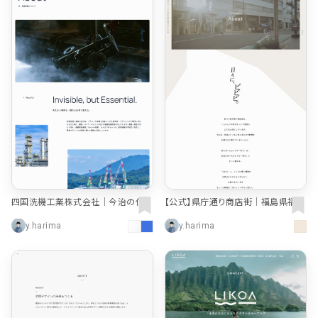
四国洗機工業株式会社｜今治の化学
【公式】県庁通り商店街｜福島県福島
洗浄・フラッシング・金属表面処理
市の、 ビビビとこころに響く県庁通り
y.harima
y.harima
商店街