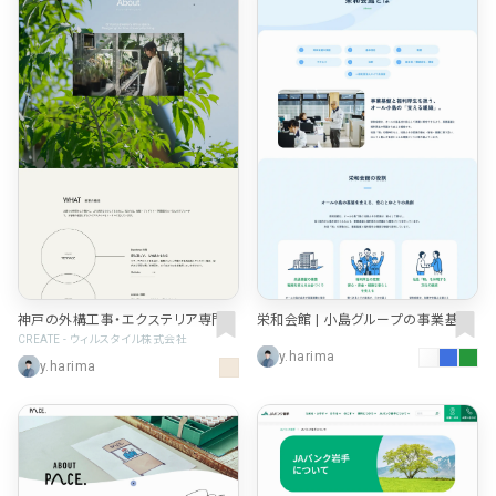
神戸の外構工事・エクステリア専門
栄和会館 | 小島グループの事業基
店｜株式会社グッドツーガーデン
盤・福利厚生を担う組織 | 愛知県豊
CREATE - ウィルスタイル株式会社
y.harima
田市
y.harima