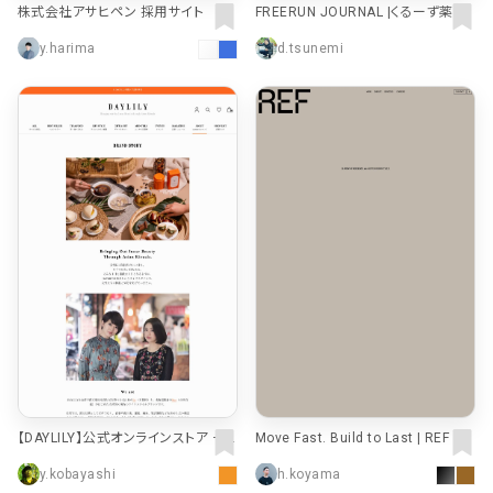
株式会社アサヒペン 採用サイト
FREERUN JOURNAL |くるーず薬局
の採用ウェブメディア
y.harima
d.tsunemi
【DAYLILY】公式オンラインストア – D
Move Fast. Build to Last | REF Dig
AYLILY
ital Agency
y.kobayashi
h.koyama