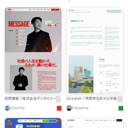
店舗・施設紹介
ポートフォリオ
129
46
料金表
規約/法律に基づく表記
採用サイト
キャンペーン
97
16
CSR
カート
デザイン
ローディング
ログイン
写真が特徴的なサイト
テキストが特徴的なサイト
431
158
決済画面
イラストが特徴的なサイト
多言語対応
346
101
パーツから検索
アニメーションが特徴的なサ
動画が特徴的なサイト
96
297
スライダー
イト
スクロール追従
スマホ特化・モバイルファース
68
レイアウトが特徴的なサイト
290
ト
リピートアニメーション
ハンバーガーメニュー
パーツ
採用情報｜株式会社デジタルマーケ
Co-saten｜市原市五井から交差点
ティングジャパン
をつくる
動画
y.harima
h.koyama
モーダル
スライダー
動画
365
212
ローディング
スクロール追従
モーダル
362
87