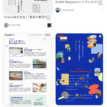
Reddit Magazine | レディットマガジ
ン
h.koyama
Unipos株式会社 | 「最高の集団を自
らつくる」時代をつくる
y.harima