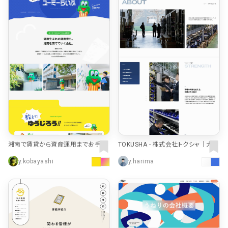
検索エリア
リピートアニメーション
ローディング
334
83
ハンバーガーメニュー
検索エリア
235
58
下層ページ
Aboutページ
メニュー
627
55
投稿一覧(記事/商品など)
料金表
598
46
投稿詳細(記事/商品など)
規約/法律に基づく表記
521
43
湘南で賃貸から資産運用までお手伝
TOKUSHA - 株式会社トクシャ｜大型
いする、ユーミーらいふグループ | 株
トレーラー・商用車部品の販売・配
サービス紹介
CSR
432
38
y.kobayashi
y.harima
式会社ユーミーホールディングス
達・発送
お問い合わせ
カート
271
34
採用サイト
ローディング
161
33
プライバシーポリシー
ログイン
126
28