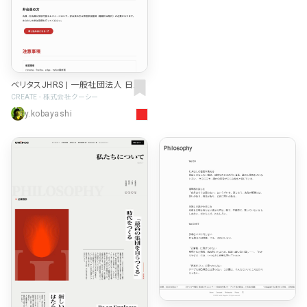
ベリタスJHRS | 一般社団法人 日本
不整脈心電学会
CREATE - 株式会社クーシー
y.kobayashi