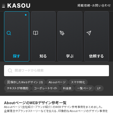
掲載依頼・お問い合わせ
業界
クリエイティブ制作
Web・クラウドサービス
229
34
飲食・食品・飲料
美容
173
31
エンタメ・趣味・娯楽
旅行・ホテル・観光
161
30
探す
知る
学ぶ
依頼する
製品・工業・素材
就職・人材サービス
94
28
IT・システム
広告・マーケティング
88
27
保存したWebデザイン (
0
)
Aboutページ
スマホ特化
事業・組織
インテリア・雑貨
84
23
テキストが特徴的
コーポレートサイト
料金表
一覧ページ
LP
不動産・建築・施設
インフラ
78
23
アニメーション
採用サイト
特設サイト
カラーで検索
AboutページのWEBデザイン参考一覧
ファッション・アクセサリー
金融・保険・会計・法律
75
23
Aboutページ（会社紹介・ブランド紹介）のWEBデザイン参考事例をまとめました。
企業理念やブランドストーリーなどを伝える、印象的なAboutページのデザイン事例を