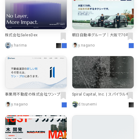
株式会社SalesDex
朝日自動車グループ｜大阪で70年、
大阪を代表するタクシーです。
y.harima
y.nagano
事業用不動産の株式会社ワン・プロ
Spiral Capital, Inc. | スパイラルキャ
パティ
ピタル
y.nagano
d.tsunemi