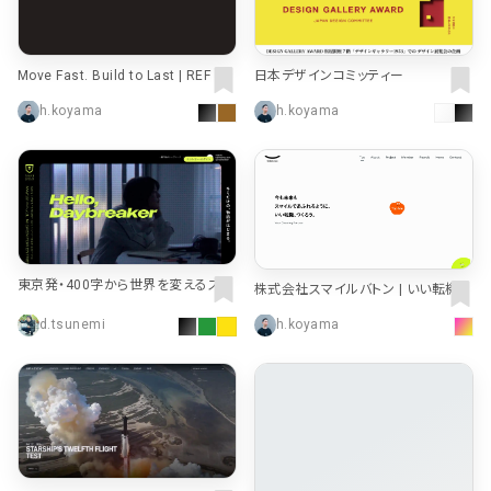
検索エリア
リピートアニメーション
ローディング
333
82
Move Fast. Build to Last | REF Dig
日本デザインコミッティー
ハンバーガーメニュー
検索エリア
235
58
ital Agency
h.koyama
h.koyama
下層ページ
Aboutページ
メニュー
627
55
投稿一覧(記事/商品など)
料金表
598
46
東京発・400字から世界を変えるスタ
投稿詳細(記事/商品など)
規約/法律に基づく表記
521
43
株式会社スマイルバトン | いい転機、
ートアップ ビジネスプランコンテスト
つくろう。
| TOKYO STARTUP GATEWAY 202
d.tsunemi
h.koyama
サービス紹介
CSR
432
38
6
お問い合わせ
カート
271
34
採用サイト
ローディング
161
32
プライバシーポリシー
ログイン
126
28