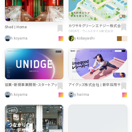
カワサキグリーンエナジー株式会社
Shed | Home
CREATE - ウィルスタイル株式会社
h.koyama
y.kobayashi
協業・新規事業開発・スタートアップ
アイグッズ株式会社 | 新卒採用サイト
支援｜株式会社ユニッジ
h.koyama
y.harima