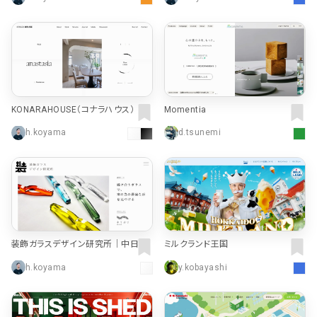
KONARAHOUSE（コナラハウス）
Momentia
h.koyama
d.tsunemi
装飾ガラスデザイン研究所｜中日ス
ミルクランド王国
テンドアート
h.koyama
y.kobayashi