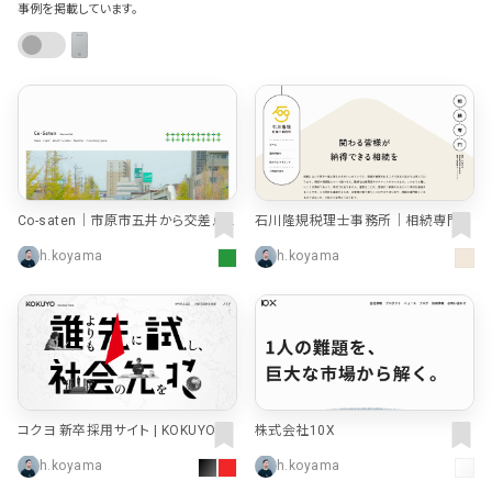
ポータルサイト･メディア･マガ
車・バイク他
事例を掲載しています。
22
64
ジンWEB
人気の検索ワード
シンプル
スタイリッシュ
楽しい
にぎやかな
CSR・サスティナビリティ
18
教育・学校
51
インパクトのある
かっこいい
暖かみのある
統一性のある
おもしろい
グリッドデザイン
かわいい
鮮やか
美しい
アート
16
暮らし商品・サービス
42
落ち着きのある
高級感
イケてるレイアウト
ウェディング
15
医療・ヘルスケア・健康
39
下層ページから検索
Aboutページ
その他
5
行政・NPO・団体・協会
35
Co-saten｜市原市五井から交差点
石川隆規税理士事務所｜相続専門｜
投稿一覧(記事/商品など)
をつくる
東京・中野区
h.koyama
h.koyama
形式
投稿詳細(記事/商品など)
サービス紹介
コーポレートサイト
サービス紹介
390
90
お問い合わせ
採用サイト
商品・製品紹介
LP (ランディングページ)
225
89
プライバシーポリシー
特設サイト
EC・Webサービス
216
75
よくある質問
コクヨ 新卒採用サイト | KOKUYO R
株式会社10X
会社情報
ECRUITING
企画・プロモーション
メディア・ポータル
130
71
h.koyama
h.koyama
メニュー