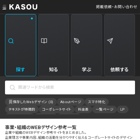
掲載依頼・お問い合わせ
業界
クリエイティブ制作
Web・クラウドサービス
229
34
飲食・食品・飲料
美容
173
31
エンタメ・趣味・娯楽
旅行・ホテル・観光
161
30
探す
知る
学ぶ
依頼する
製品・工業・素材
就職・人材サービス
94
28
IT・システム
広告・マーケティング
88
27
保存したWebデザイン (
0
)
Aboutページ
スマホ特化
事業・組織
インテリア・雑貨
84
23
テキストが特徴的
コーポレートサイト
料金表
一覧ページ
LP
不動産・建築・施設
インフラ
78
23
アニメーション
採用サイト
特設サイト
カラーで検索
事業・組織のWEBデザイン参考一覧
ファッション・アクセサリー
金融・保険・会計・法律
75
23
企業や組織のWEBデザイン参考サイトをまとめました。
企業理念や事業内容、組織の活動を分かりやすく伝えるコーポレートサイトのデザイン