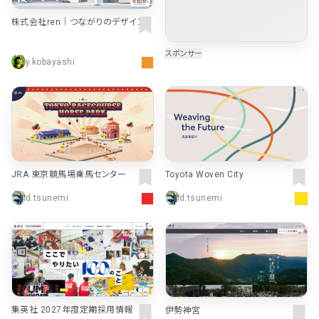
株式会社ren｜つながりのデザイン
y.kobayashi
JRA 東京競馬場乗馬センター
Toyota Woven City
d.tsunemi
d.tsunemi
集英社 2027年度定期採用情報
伊勢神宮