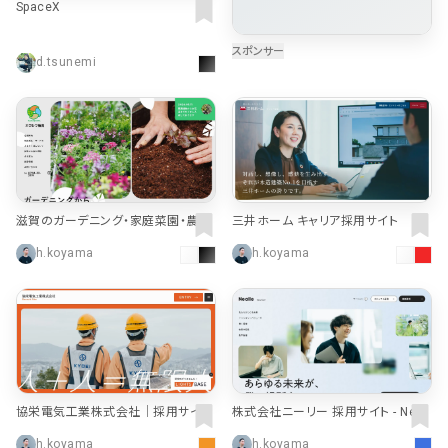
SpaceX
よくある質問
決済画面
120
13
d.tsunemi
会社情報
70
カラー
ブルー・青
イエロー・黄色
286
112
ホワイト・白
オレンジ・橙色
286
85
滋賀のガーデニング・家庭菜園・農業
三井ホーム キャリア採用サイト
資材専門店 | カワシマ種苗
h.koyama
h.koyama
ブラック・黒・グレー
ブラウン・茶色
249
71
グリーン・緑
ピンク・桃色・桜色
174
59
カラフル・多色
ベージュ・白茶
157
44
レッド・赤
パープル・紫
118
40
協栄電気工業株式会社｜採用サイト
株式会社ニーリー 採用サイト - Neall
e Inc. RECRUIT
h.koyama
h.koyama