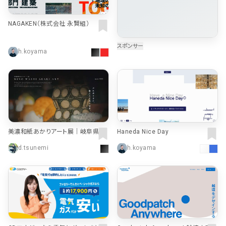
NAGAKEN（株式会社 永賢組）
h.koyama
美濃和紙あかりアート展｜岐阜県美
Haneda Nice Day
濃市で毎年10月開催
d.tsunemi
h.koyama