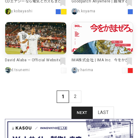
CDエナジーなら電気とガスもまとめ
Goodpatch Anywhere | 越境するデ
て便利｜株式会社CDエナジーダイレ
ザイン組織
y.kobayashi
h.koyama
クト
David Alaba — Official Website
IMA株式会社 | IMA Inc. 今をかきま
ぜろ。
d.tsunemi
y.harima
1
2
LAST