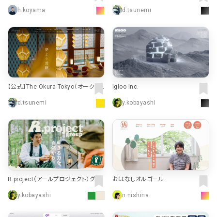
h.koyama
d.tsunemi
【公式】The Okura Tokyo（オークラ
Igloo Inc.
東京）| 港区・赤坂・六本木・麻布の結
d.tsunemi
y.kobayashi
婚式場・ウエディング
R.project（アールプロジェクト）グル
おはなしオルゴール
ープ - 生きる力を、自然から。
y.kobayashi
n.nishina