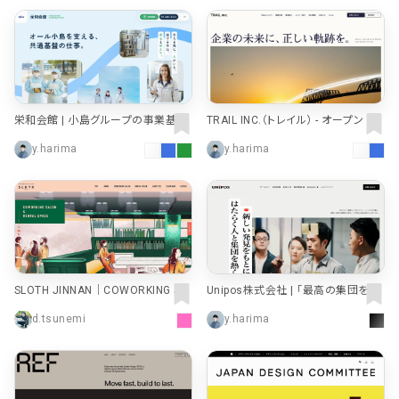
店舗・施設紹介
ポートフォリオ
129
46
料金表
規約/法律に基づく表記
採用サイト
キャンペーン
97
16
CSR
カート
デザイン
ローディング
栄和会館 | 小島グループの事業基
TRAIL INC.（トレイル） - オープン マ
盤・福利厚生を担う組織 | 愛知県豊
ネジメント®
ログイン
写真が特徴的なサイト
テキストが特徴的なサイト
431
158
y.harima
y.harima
田市
決済画面
イラストが特徴的なサイト
多言語対応
346
101
パーツから検索
アニメーションが特徴的なサ
動画が特徴的なサイト
96
297
スライダー
イト
スクロール追従
スマホ特化・モバイルファース
68
レイアウトが特徴的なサイト
290
ト
リピートアニメーション
SLOTH JINNAN｜COWORKING SA
Unipos株式会社 | 「最高の集団を自
ハンバーガーメニュー
パーツ
LON
らつくる」時代をつくる
d.tsunemi
y.harima
動画
モーダル
スライダー
動画
365
212
ローディング
スクロール追従
モーダル
362
87