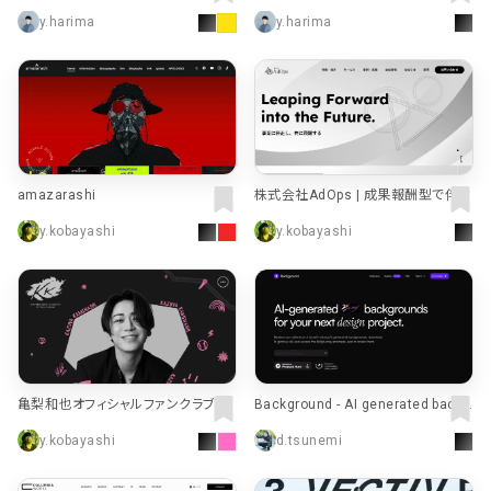
nc.
Inc.)
y.harima
y.harima
amazarashi
株式会社AdOps | 成果報酬型で伴走
するマーケティング支援会社
y.kobayashi
y.kobayashi
亀梨和也オフィシャルファンクラブ
Background - AI generated backg
round
y.kobayashi
d.tsunemi