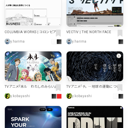
COLUMBIA WORKS | コロンビア・ワ
VECTIV | THE NORTH FACE
ークス株式会社
y.harima
y.harima
TVアニメ『未ル わたしのみらい』公
TVアニメ「チ。 ―地球の運動について
式サイト
―」公式
y.kobayashi
y.kobayashi