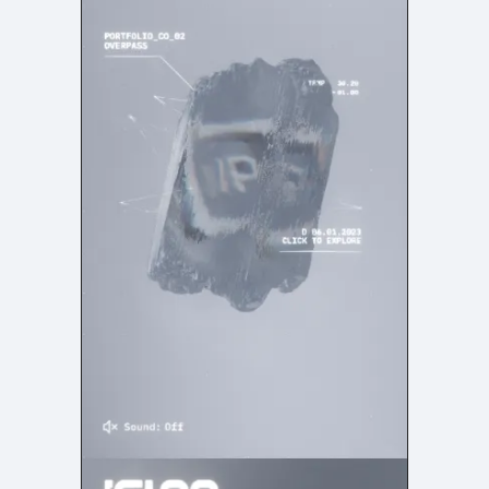
よくある質問
決済画面
121
13
会社情報
71
カラー
ホワイト・白
イエロー・黄色
287
112
ブルー・青
オレンジ・橙色
286
85
ブラック・黒・グレー
ブラウン・茶色
251
71
グリーン・緑
ピンク・桃色・桜色
175
59
カラフル・多色
ベージュ・白茶
158
44
レッド・赤
パープル・紫
118
40