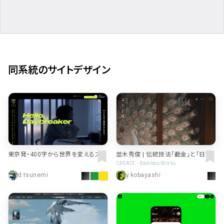
同系統のサイトデザイン
東京発・400字から世界を変えるスタ
並木秀俊 | 伝統技法「截金」と「日本
ートアップ ビジネスプランコンテスト
画」を融合させ、独自の表現を追求す
CREATE - Bamboo Works
| TOKYO STARTUP GATEWAY 202
る截金師・日本画家
d.tsunemi
y.kobayashi
6