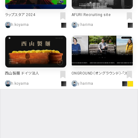
ラップスタア 2024
AFURI Recruiting site
h.koyama
y.harima
西山製麺 ドイツ法人
ONGROUND（オングラウンド）-「スポ
ーツと、はたらく」を目指す人のための
h.koyama
y.harima
スポーツビジネスメディア