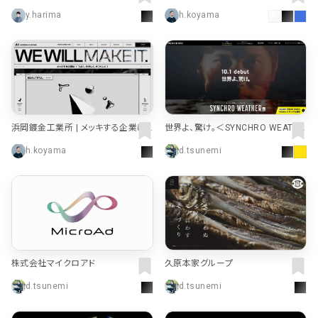
gy | Tesla
y.harima
h.koyama
浜岡鍍金工業所 | メッキする企業は
世界よ、驚け。＜SYNCHRO WEATHE
つよく、ただしく、うつくしく
R＞10.1DEBUT｜【DUNLOP】ダンロ
h.koyama
d.tsunemi
ップタイヤ 公式
株式会社マイクロアド
久原本家グループ
d.tsunemi
d.tsunemi