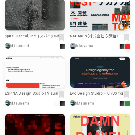
Spiral Capital, Inc. | スパイラルキャ
NAGAKEN（株式会社 永賢組）
ピタル
d.tsunemi
h.koyama
ESPINA Design Studio | Visual St
Evo Design Studio – UI/UX for Sa
orytellers
as, Web and App - Evo Design Stu
d.tsunemi
d.tsunemi
dio