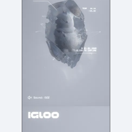
検索エリア
リピートアニメーション
ローディング
335
83
ハンバーガーメニュー
検索エリア
235
58
下層ページ
Aboutページ
メニュー
627
55
投稿一覧(記事/商品など)
料金表
598
46
投稿詳細(記事/商品など)
規約/法律に基づく表記
521
43
サービス紹介
CSR
433
38
お問い合わせ
カート
272
34
採用サイト
ローディング
161
33
プライバシーポリシー
ログイン
126
28