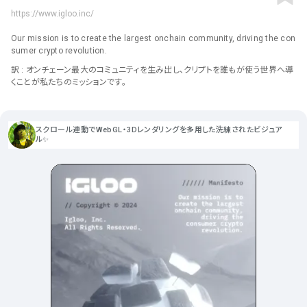
ポータルサイト･メディア･マガ
車・バイク他
22
64
https://www.igloo.inc/
ジンWEB
人気の検索ワード
シンプル
スタイリッシュ
楽しい
にぎやかな
CSR・サスティナビリティ
18
Our mission is to create the largest onchain community, driving the con
教育・学校
51
インパクトのある
かっこいい
暖かみのある
統一性のある
sumer crypto revolution.
おもしろい
グリッドデザイン
かわいい
鮮やか
美しい
アート
16
訳 : オンチェーン最大のコミュニティを生み出し、クリプトを誰もが使う世界へ導
暮らし商品・サービス
42
落ち着きのある
高級感
イケてるレイアウト
くことが私たちのミッションです。
ウェディング
15
医療・ヘルスケア・健康
39
下層ページから検索
Aboutページ
その他
5
スクロール連動でWebGL・3Dレンダリングを多用した洗練されたビジュア
行政・NPO・団体・協会
35
ル✨
投稿一覧(記事/商品など)
形式
投稿詳細(記事/商品など)
サービス紹介
コーポレートサイト
サービス紹介
392
90
お問い合わせ
採用サイト
商品・製品紹介
LP (ランディングページ)
225
89
プライバシーポリシー
特設サイト
EC・Webサービス
216
75
よくある質問
会社情報
企画・プロモーション
メディア・ポータル
130
72
メニュー