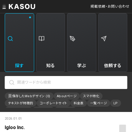
掲載依頼・お問い合わせ
業界
クリエイティブ制作
Web・クラウドサービス
229
34
飲食・食品・飲料
美容
173
31
エンタメ・趣味・娯楽
旅行・ホテル・観光
161
30
探す
知る
学ぶ
依頼する
製品・工業・素材
就職・人材サービス
94
28
IT・システム
広告・マーケティング
88
27
保存したWebデザイン (
0
)
Aboutページ
スマホ特化
事業・組織
インテリア・雑貨
84
23
テキストが特徴的
コーポレートサイト
料金表
一覧ページ
LP
不動産・建築・施設
インフラ
78
23
アニメーション
採用サイト
特設サイト
2026.01.01
カラーで検索
ファッション・アクセサリー
金融・保険・会計・法律
76
23
Igloo Inc.