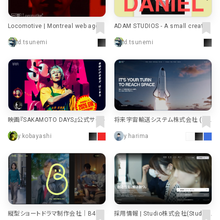
Locomotive | Montreal web agen
ADAM STUDIOS - A small creative
cy
agency with big ideas
d.tsunemi
d.tsunemi
映画『SAKAMOTO DAYS』公式サイト
将来宇宙輸送システム株式会社 (IS
C) | 毎日、人や貨物が届けられる世
y.kobayashi
y.harima
界。そんな当たり前を宇宙でも。
縦型ショートドラマ制作会社｜B4B I
採用情報 | Studio株式会社(Studio,