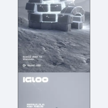
店舗・施設紹介
ポートフォリオ
129
46
料金表
規約/法律に基づく表記
採用サイト
キャンペーン
97
16
CSR
カート
デザイン
ローディング
ログイン
写真が特徴的なサイト
テキストが特徴的なサイト
431
158
決済画面
イラストが特徴的なサイト
多言語対応
347
101
パーツから検索
アニメーションが特徴的なサ
動画が特徴的なサイト
96
297
スライダー
イト
スクロール追従
スマホ特化・モバイルファース
68
レイアウトが特徴的なサイト
290
ト
リピートアニメーション
ハンバーガーメニュー
パーツ
動画
モーダル
スライダー
動画
365
212
ローディング
スクロール追従
モーダル
362
87