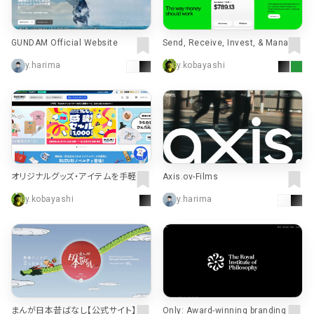
GUNDAM Official Website
Send, Receive, Invest, & Manage
Your Money with Cash App
y.harima
y.kobayashi
オリジナルグッズ・アイテムを手軽に
Axis.ov-Films
作成・販売できる通販サイト SUZURI
y.kobayashi
y.harima
by GMOペパボ
まんが日本昔ばなし【公式サイト】
Only: Award-winning branding ag