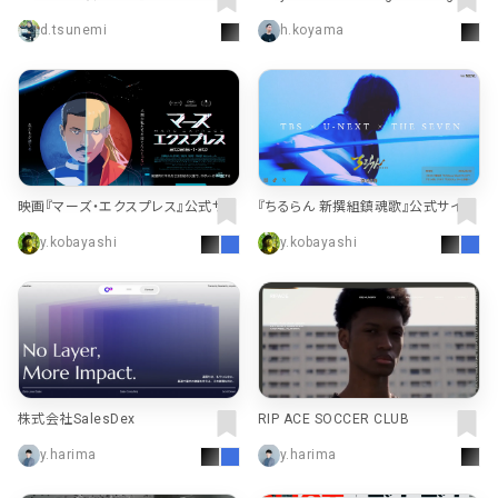
ency UK | Research, strategy and
d.tsunemi
h.koyama
design
映画『マーズ・エクスプレス』公式サイ
『ちるらん 新撰組鎮魂歌』公式サイト
ト
y.kobayashi
y.kobayashi
株式会社SalesDex
RIP ACE SOCCER CLUB
y.harima
y.harima