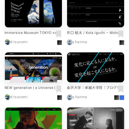
Immersive Museum TOKYO vol.3
井口 皓太 / Kota Iguchi – Motion
印象派と浮世絵 ～ゴッホと北斎、
Design –
d.tsunemi
y.harima
モネと広重～
NEW generation | α Universe | デ
金沢大学｜卓越大学院｜プログラム
ジタル一眼カメラα（アルファ） | ソニ
推進室
d.tsunemi
y.harima
ー