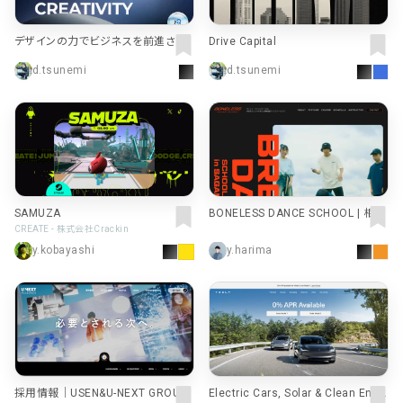
デザインの力でビジネスを前進させ
Drive Capital
る｜グッドパッチデザインパートナー
d.tsunemi
d.tsunemi
シップ
SAMUZA
BONELESS DANCE SCHOOL | 相模
原のブレイクダンススクール
CREATE - 株式会社Crackin
y.kobayashi
y.harima
採用情報｜USEN&U-NEXT GROUP
Electric Cars, Solar & Clean Ener