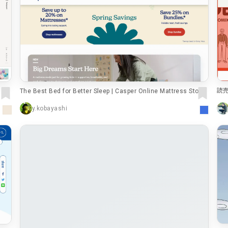
ピンク・桃色・桜
ベージュ・白茶
パープル・紫
65
動画
212
62
モーダル
87
読売
The Best Bed for Better Sleep | Casper Online Mattress Store
33
ローディング
82
y.kobayashi
35
検索エリア
58