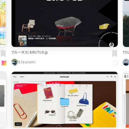
TOL
ブルータス| BRUTUS.jp
d.tsunemi