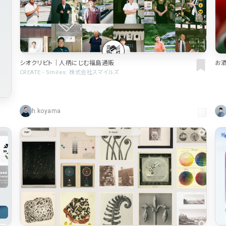
お
シオクリビト｜人柄にじむ福島通販
CREATE - Smiles: 株式会社スマイルズ
h.koyama