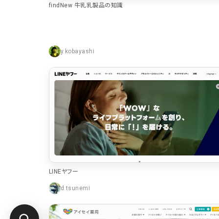
findNew 牛乳乳製品の知識
y.kobayashi
LINEヤフー
d.tsunemi