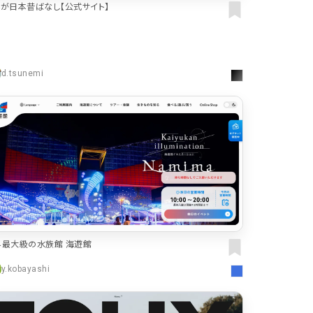
んが日本昔ばなし【公式サイト】
d.tsunemi
界最大級の水族館 海遊館
y.kobayashi