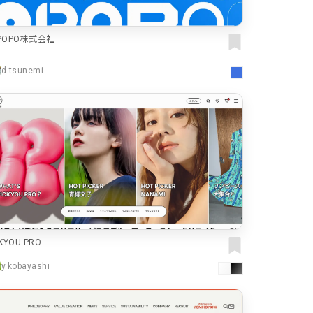
カート
ローディング
POPO株式会社
ログイン
286
d.tsunemi
決済画面
286
パーツから検索
レー
249
スライダー
スクロール追従
174
リピートアニメーション
157
ハンバーガーメニュー
動画
118
モーダル
112
ローディング
CKYOU PRO
検索エリア
85
y.kobayashi
71