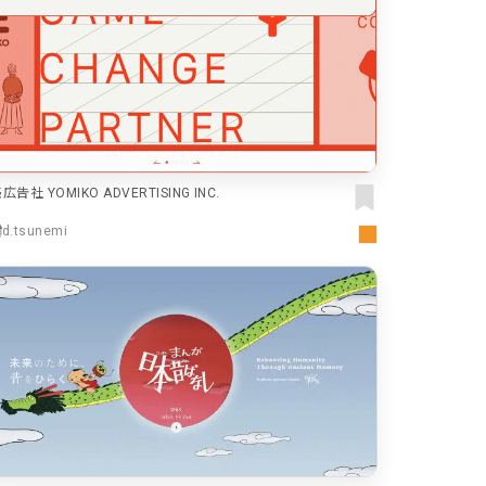
色
59
44
40
広告社 YOMIKO ADVERTISING INC.
d.tsunemi