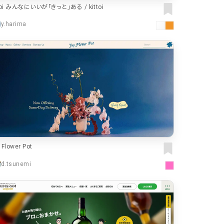
ttoi みんなにいいが「きっと」ある / kittoi
y.harima
 Flower Pot
d.tsunemi