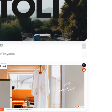
IX
h.koyama