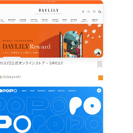
おもしろい
グリッドデザイン
かわいい
鮮やか
美しい
落ち着きのある
高級感
イケてるレイアウト
70
下層ページから検索
55
Aboutページ
46
投稿一覧(記事/商品など)
投稿詳細(記事/商品など)
づく表記
43
サービス紹介
38
AYLILY】公式オンラインストア – DAYLILY
お問い合わせ
採用サイト
34
y.kobayashi
プライバシーポリシー
32
よくある質問
会社情報
28
メニュー
13
料金表
規約/法律に基づく表記
CSR