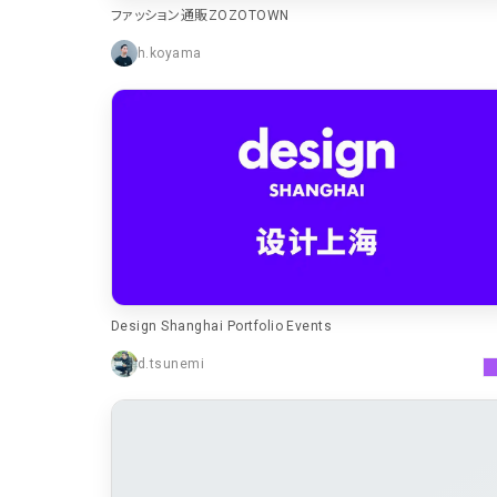
ファッション通販ZOZOTOWN
h.koyama
Design Shanghai Portfolio Events
d.tsunemi