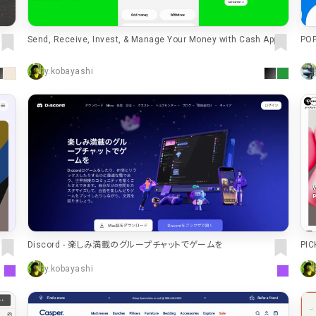
16
EC・Webサービス
75
カラー
30
メディア・ポータル
71
PO
Send, Receive, Invest, & Manage Your Money with Cash App
ブルー・青
29
ポートフォリオ
46
y.kobayashi
ホワイト・白
97
キャンペーン
16
ブラック・黒・グ
グリーン・緑
カラフル・多色
31
テキストが特徴的なサイト
158
レッド・赤
46
多言語対応
101
イエロー・黄色
PI
Discord - 楽しみ満載のグループチャットでゲームを
97
動画が特徴的なサイト
96
オレンジ・橙色
y.kobayashi
90
スマホ特化・モバイルファースト
68
ブラウン・茶色