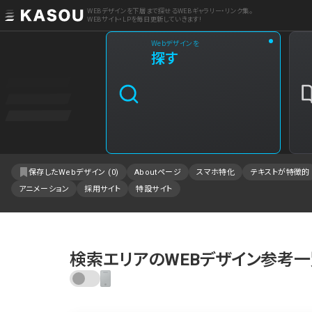
WEBデザインを下層まで探せるWEBギャラリー・リンク集。
WEBサイト・LPを毎日更新していきます!
Webデザインを
業界
探す
クリエイティブ制作
2
飲食・食品・飲料
1
エンタメ・趣味・娯楽
1
保存したWebデザイン (
0
)
Aboutページ
スマホ特化
テキストが特徴的
アニメーション
採用サイト
特設サイト
製品・工業・素材
IT・システム
事業・組織
検索エリアのWEBデザイン参考
不動産・建築・施設
ファッション・アクセサリー