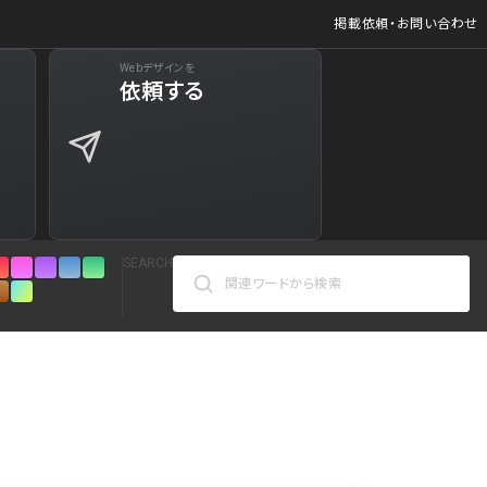
掲載依頼・お問い合わせ
Webデザインを
ジ
依頼する
627
商品など)
598
商品など)
521
SEARCH
432
271
カラーで検索
161
人気の検索ワード
リシー
126
シンプル
スタイリッシュ
楽しい
にぎやかな
インパクトのある
かっこいい
暖かみのある
統一性のある
120