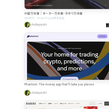
特設サイト
2
企画・プロモーション
1
中屋万年筆｜オーダー万年筆・手作り万年筆
CREATE - Grow Group株式会社
店舗・施設紹介
1
y.kobayashi
採用サイト
デザイン
写真が特徴的なサイト
4
イラストが特徴的なサイト
3
Phantom: The money app that'll take you places
アニメーションが特徴的なサイト
2
y.kobayashi
レイアウトが特徴的なサイト
2