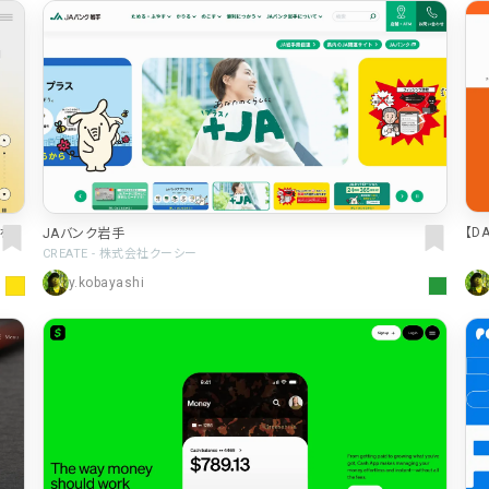
車・バイク他
22
会社情報
64
CSR・サスティナビリティ
18
メニュー
51
アート
16
料金表
42
ウェディング
15
規約/法律に基
39
その他
5
CSR
【D
報を提
JAバンク岩手
35
CREATE - 株式会社クーシー
カート
y.kobayashi
ローディング
ログイン
90
サービス紹介
90
決済画面
25
LP (ランディングページ)
89