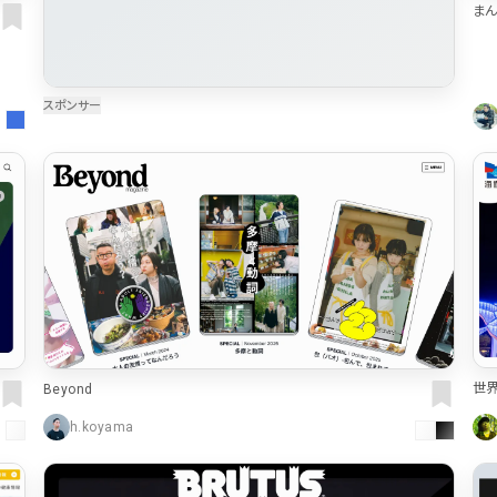
ま
世
Beyond
h.koyama