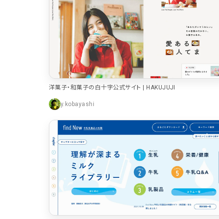
パーツ
スライダー
3
スクロール追従
3
洋菓子・和菓子の白十字公式サイト | HAKUJUJI
リピートアニメーション
3
y.kobayashi
ハンバーガーメニュー
2