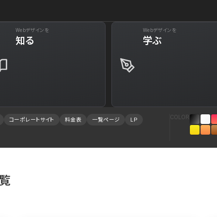
Webデザインを
Webデザインを
下層ペー
知る
学ぶ
29
Web・クラウドサービス
34
Aboutページ
73
美容
31
投稿一覧(記事/
61
旅行・ホテル・観光
30
投稿詳細(記事/
COLOR
コーポレートサイト
料金表
一覧ページ
LP
94
就職・人材サービス
28
サービス紹介
88
広告・マーケティング
27
お問い合わせ
84
インテリア・雑貨
23
採用サイト
一覧
78
インフラ
23
プライバシーポ
75
金融・保険・会計・法律
23
よくある質問