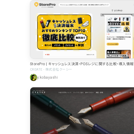
ポータルサイト･メディア･マガジンWE
B
教育・学校
暮らし商品・サービス
医療・ヘルスケア・健康
StorePro | キャッシュレス決済・POSレジに関する比較・導入情
行政・NPO・団体・協会
供する専門メディア
CREATE - 株式会社クーシー
y.kobayashi
形式
コーポレートサイト
3
商品・製品紹介
2