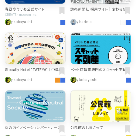
春風亭与いち公式サイト
読売新聞社 採用サイト｜変わらない
もの。超えていくもの。
CREATE - mocrom Inc.
y.kobayashi
y.harima
Glocally Hotel “TATEYA”｜中津市
ペット可賃貸専門のスキャット不動産
のホテル・ゲストハウス
｜猫可・多頭飼育可物件多数
y.kobayashi
y.kobayashi
丸の内イノベーションパートナーズ株
公民館のしあさって
式会社