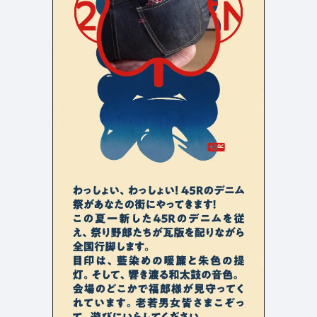
店舗・施設紹介
ポートフォリオ
129
46
料金表
規約/法律に基づく表記
採用サイト
キャンペーン
97
16
CSR
カート
デザイン
ローディング
ログイン
写真が特徴的なサイト
テキストが特徴的なサイト
431
158
決済画面
イラストが特徴的なサイト
多言語対応
347
102
パーツから検索
アニメーションが特徴的なサ
動画が特徴的なサイト
96
297
スライダー
イト
スクロール追従
スマホ特化・モバイルファース
68
レイアウトが特徴的なサイト
290
ト
リピートアニメーション
ハンバーガーメニュー
パーツ
動画
モーダル
スライダー
動画
365
212
ローディング
スクロール追従
モーダル
362
87