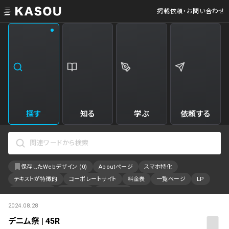
掲載依頼・お問い合わせ
業界
クリエイティブ制作
Web・クラウドサービス
229
34
飲食・食品・飲料
美容
173
31
エンタメ・趣味・娯楽
旅行・ホテル・観光
161
30
探す
知る
学ぶ
依頼する
製品・工業・素材
就職・人材サービス
95
28
IT・システム
広告・マーケティング
88
27
保存したWebデザイン (
0
)
Aboutページ
スマホ特化
事業・組織
インテリア・雑貨
84
23
テキストが特徴的
コーポレートサイト
料金表
一覧ページ
LP
不動産・建築・施設
インフラ
78
23
アニメーション
採用サイト
特設サイト
2024.08.28
カラーで検索
ファッション・アクセサリー
金融・保険・会計・法律
76
23
デニム祭 | 45R