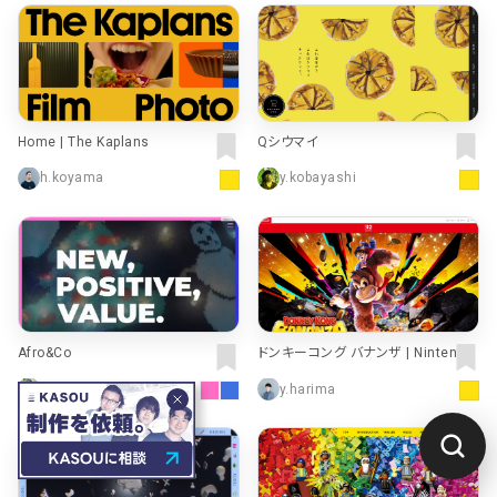
Home | The Kaplans
Qシウマイ
h.koyama
y.kobayashi
Afro&Co
ドンキーコング バナンザ | Nintendo
Switch 2 | 任天堂
d.tsunemi
y.harima