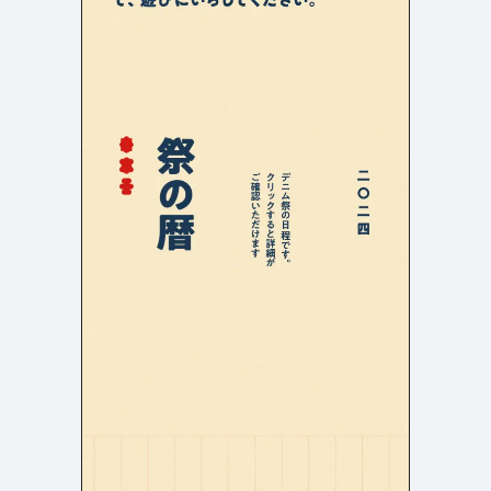
検索エリア
リピートアニメーション
ローディング
336
83
ハンバーガーメニュー
検索エリア
235
58
下層ページ
Aboutページ
メニュー
627
55
投稿一覧(記事/商品など)
料金表
599
46
投稿詳細(記事/商品など)
規約/法律に基づく表記
522
43
サービス紹介
CSR
434
39
お問い合わせ
カート
273
34
採用サイト
ローディング
161
33
プライバシーポリシー
ログイン
126
28