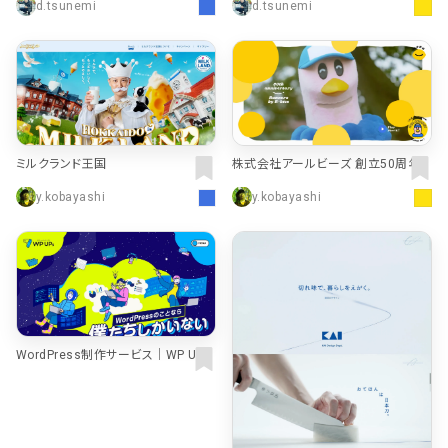
d.tsunemi
d.tsunemi
ミルクランド王国
株式会社アールビーズ 創立50周年
特設サイト
y.kobayashi
y.kobayashi
WordPress制作サービス｜WP UPs
【外注・委託をご検討の方へ】