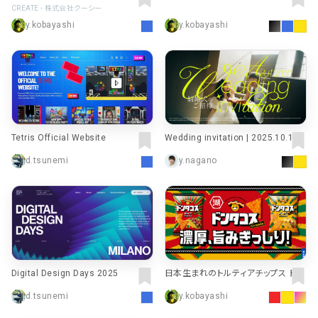
な個性と、未来を創る
CREATE - 株式会社クーシー
y.kobayashi
y.kobayashi
Tetris Official Website
Wedding invitation | 2025.10.12
d.tsunemi
y.nagano
Digital Design Days 2025
日本生まれのトルティアチップス ドン
タコス｜株式会社湖池屋
d.tsunemi
y.kobayashi