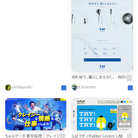
切れ味で、暮らしをえがく。 - 貝印のデ
ザイン｜KAI DESIGN Dept.
y.kobayashi
d.tsunemi
ちゅらデータ 新卒採用｜クレイジー
らばラボ | Rubber Lovers LAB.