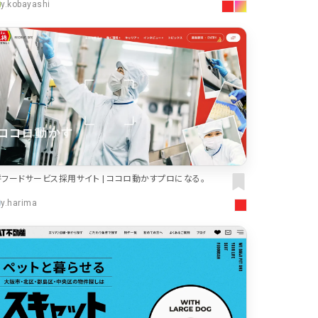
y.kobayashi
フードサービス採用サイト | ココロ動かすプロになる。
y.harima