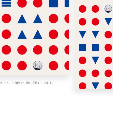
車・バイク他
22
会社情報
64
CSR・サスティナビリティ
18
メニュー
51
アート
16
料金表
42
ウェディング
15
規約/法律に基
39
その他
5
CSR
35
カート
ローディング
キャプチャ画像を引用し掲載しています。
ログイン
90
サービス紹介
90
決済画面
25
LP (ランディングページ)
89