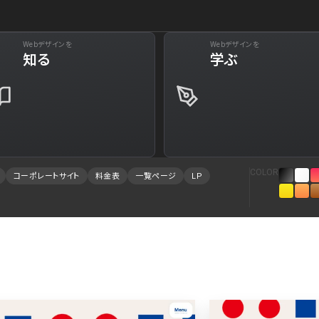
Webデザインを
Webデザインを
下層ペー
知る
学ぶ
29
Web・クラウドサービス
34
Aboutページ
73
美容
31
投稿一覧(記事/
61
旅行・ホテル・観光
30
投稿詳細(記事/
COLOR
コーポレートサイト
料金表
一覧ページ
LP
94
就職・人材サービス
28
サービス紹介
88
広告・マーケティング
27
お問い合わせ
84
インテリア・雑貨
23
採用サイト
78
インフラ
23
プライバシーポ
75
金融・保険・会計・法律
23
よくある質問