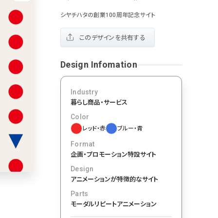
おもしろい
グリッドデザイン
かわいい
鮮やか
美しい
シヤチハタの創業100周年記念サイト
落ち着きのある
高級感
イケてるレイアウト
70
このデザインを共有する
下層ページから検索
55
Aboutページ
46
Design Infomation
投稿一覧(記事/商品など)
投稿詳細(記事/商品など)
づく表記
43
Industry
サービス紹介
暮らし商品・サービス
38
お問い合わせ
Color
採用サイト
34
レッド・赤
ブルー・青
プライバシーポリシー
Format
32
よくある質問
企画・プロモーション
特設サイト
会社情報
28
Design
メニュー
アニメーションが特徴的なサイト
13
料金表
Parts
規約/法律に基づく表記
モーダル
リピートアニメーション
CSR