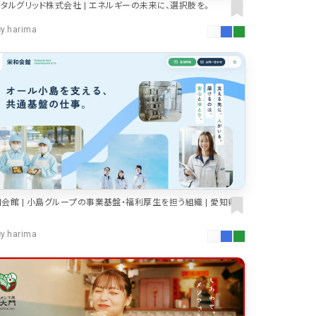
タルグリッド株式会社 | エネルギーの未来に、選択肢を。
y.harima
会館 | 小島グループの事業基盤・福利厚生を担う組織 | 愛知県
田市
y.harima