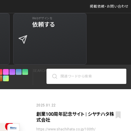
掲載依頼・お問い合わせ
Webデザインを
ジ
依頼する
627
商品など)
598
商品など)
521
SEARCH
432
271
カラーで検索
161
2025.01.22
創業100周年記念サイト | シヤチハタ株
人気の検索ワード
リシー
126
式会社
シンプル
スタイリッシュ
楽しい
にぎやかな
https://www.shachihata.co.jp/100th/
インパクトのある
かっこいい
暖かみのある
統一性のある
120