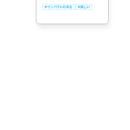
カート
インパクトのある
楽しい
ローディング
ログイン
286
決済画面
286
パーツから検索
レー
249
スライダー
スクロール追従
174
リピートアニメーション
157
ハンバーガーメニュー
動画
118
モーダル
112
ローディング
検索エリア
85
71