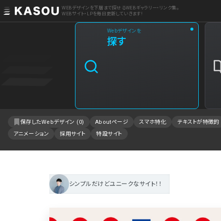
WEBデザインを下層まで探せるWEBギャラリー・リンク集。
WEBサイト・LPを毎日更新していきます!
Webデザインを
業界
探す
クリエイティブ制作
2
飲食・食品・飲料
1
エンタメ・趣味・娯楽
1
保存したWebデザイン (
0
)
Aboutページ
スマホ特化
テキストが特徴的
アニメーション
採用サイト
特設サイト
製品・工業・素材
IT・システム
事業・組織
シンプルだけどユニークなサイト！！
不動産・建築・施設
ファッション・アクセサリー