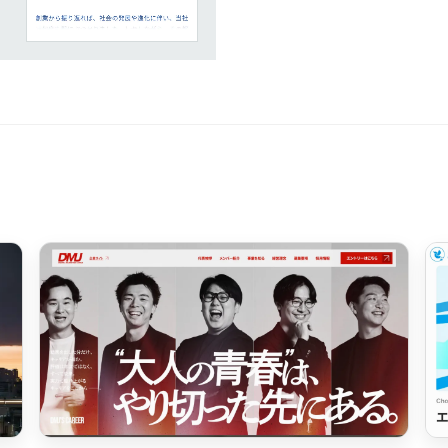
ピンク・桃色・桜
ベージュ・白茶
パープル・紫
65
動画
212
62
モーダル
87
33
ローディング
82
35
検索エリア
58