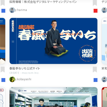
採用情報｜株式会社デジタルマーケティングジャパン
デジ
y.harima
春風亭与いち公式サイト
栄和
豊
CREATE - mocrom Inc.
y.kobayashi