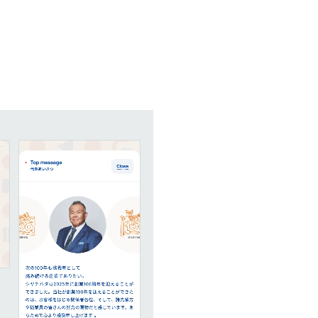
16
EC・Webサービス
75
カラー
30
メディア・ポータル
71
ブルー・青
29
ポートフォリオ
46
ホワイト・白
97
キャンペーン
16
ブラック・黒・グ
グリーン・緑
カラフル・多色
31
テキストが特徴的なサイト
158
レッド・赤
46
多言語対応
101
イエロー・黄色
97
動画が特徴的なサイト
96
オレンジ・橙色
90
スマホ特化・モバイルファースト
68
ブラウン・茶色