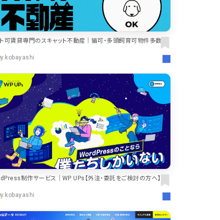
ット可賃貸専門のスキャット不動産｜猫可・多頭飼育可物件多数
y.kobayashi
rdPress制作サービス｜WP UPs【外注・委託をご検討の方へ】
y.kobayashi