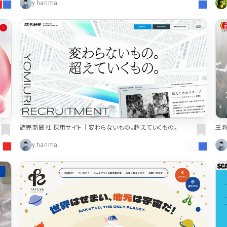
y.harima
読売新聞社 採用サイト｜変わらないもの。超えていくもの。
王将
y.harima