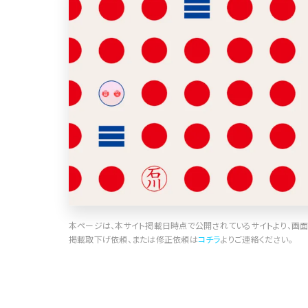
ポータルサイト･メディア･マガジンWE
B
教育・学校
暮らし商品・サービス
医療・ヘルスケア・健康
行政・NPO・団体・協会
形式
本ページは、本サイト掲載日時点で公開されているサイトより、画面
掲載取下げ依頼、または修正依頼は
コチラ
よりご連絡ください。
コーポレートサイト
3
商品・製品紹介
2