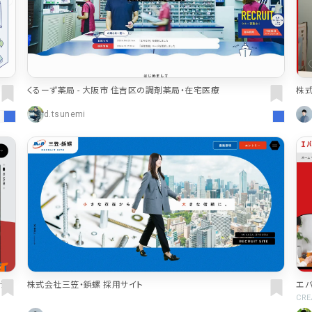
くるーず薬局 - 大阪市 住吉区の調剤薬局・在宅医療
株
d.tsunemi
う会
株式会社三笠・鋲螺 採用サイト
エバ
CR