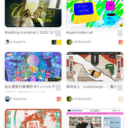
Wedding invitation | 2025.10.12
bryantcodes.art
y.nagano
y.kobayashi
佐久間宣行事務所オフィシャルサイト
寿司名人 - sushimeijin - ~ 握らずに
はいられないハンカチ ~
CREATE - 株式会社グッドパッチ
h.koyama
y.kobayashi