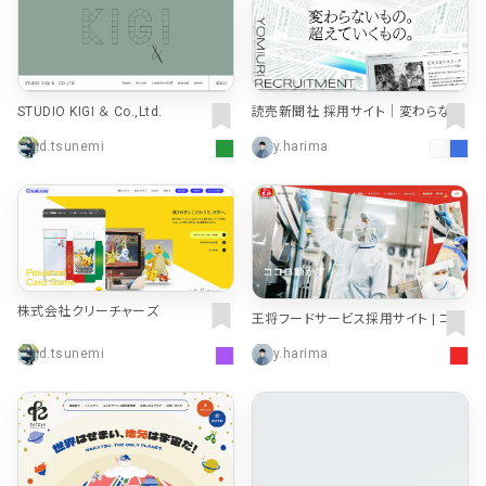
検索エリア
リピートアニメーション
ローディング
335
83
ハンバーガーメニュー
検索エリア
235
58
STUDIO KIGI ＆ Co.,Ltd.
読売新聞社 採用サイト｜変わらない
もの。超えていくもの。
下層ページ
d.tsunemi
y.harima
Aboutページ
メニュー
627
55
投稿一覧(記事/商品など)
料金表
598
46
投稿詳細(記事/商品など)
規約/法律に基づく表記
521
43
株式会社クリーチャーズ
王将フードサービス採用サイト | ココ
サービス紹介
CSR
433
38
ロ動かすプロになる。
d.tsunemi
y.harima
お問い合わせ
カート
272
34
採用サイト
ローディング
161
33
プライバシーポリシー
ログイン
126
28