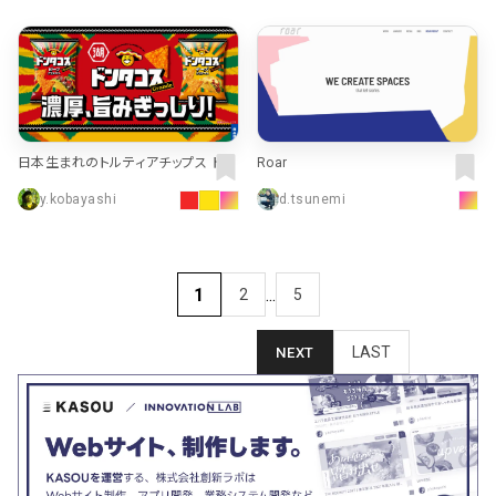
日本生まれのトルティアチップス ドン
Roar
タコス｜株式会社湖池屋
y.kobayashi
d.tsunemi
1
...
2
5
LAST