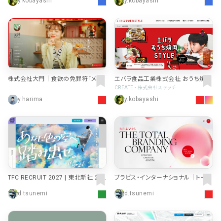
y.kobayashi
y.kobayashi
店舗・施設紹介
ポートフォリオ
129
46
料金表
規約/法律に基づく表記
採用サイト
キャンペーン
97
16
CSR
カート
デザイン
ローディング
ログイン
写真が特徴的なサイト
テキストが特徴的なサイト
431
158
株式会社大門｜食欲の免罪符「メン
エバラ食品工業株式会社 おうち焼肉
マ」を食卓にお届けする会社
STYLE
CREATE - 株式会社ステッチ
決済画面
イラストが特徴的なサイト
多言語対応
347
101
y.harima
y.kobayashi
パーツから検索
アニメーションが特徴的なサ
動画が特徴的なサイト
96
297
スライダー
イト
スクロール追従
スマホ特化・モバイルファース
68
レイアウトが特徴的なサイト
290
ト
リピートアニメーション
ハンバーガーメニュー
パーツ
TFC RECRUIT 2027 | 東北新社 202
ブラビス・インターナショナル｜トータ
動画
7年度入社 新卒採用サイト
ルブランディングカンパニー
モーダル
d.tsunemi
d.tsunemi
スライダー
動画
365
212
ローディング
スクロール追従
モーダル
362
87