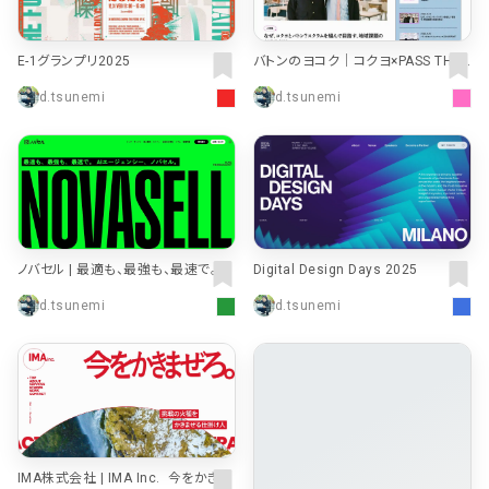
E-1グランプリ2025
バトンのヨコク｜コクヨ×PASS THE
BATON
d.tsunemi
d.tsunemi
ノバセル | 最適も、最強も、最速で。AI
Digital Design Days 2025
エージェンシー
d.tsunemi
d.tsunemi
IMA株式会社 | IMA Inc. 今をかきま