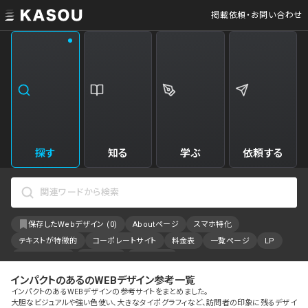
掲載依頼・お問い合わせ
業界
クリエイティブ制作
Web・クラウドサービス
229
34
飲食・食品・飲料
美容
173
31
エンタメ・趣味・娯楽
旅行・ホテル・観光
161
30
探す
知る
学ぶ
依頼する
製品・工業・素材
就職・人材サービス
94
28
IT・システム
広告・マーケティング
88
27
保存したWebデザイン (
0
)
Aboutページ
スマホ特化
事業・組織
インテリア・雑貨
84
23
テキストが特徴的
コーポレートサイト
料金表
一覧ページ
LP
不動産・建築・施設
インフラ
78
23
アニメーション
採用サイト
特設サイト
カラーで検索
インパクトのあるのWEBデザイン参考一覧
ファッション・アクセサリー
金融・保険・会計・法律
76
23
インパクトのあるWEBデザインの参考サイトをまとめました。
大胆なビジュアルや強い色使い、大きなタイポグラフィなど、訪問者の印象に残るデザイ