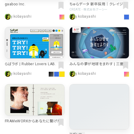
gaaboo Inc.
ちゅらデータ 新卒採用｜クレイジー
な個性と、未来を創る
CREATE - 株式会社クーシー
y.kobayashi
y.kobayashi
らばラボ | Rubber Lovers LAB.
みんなの夢が地球をまわす | 三菱ケ
ミカル株式会社 採用サイト
y.kobayashi
y.kobayashi
FRAMeWORKからあなたに繋げた
い、想いを込めたメッセージ｜FRAM
eWORK｜特集｜BAYCREW’S STO