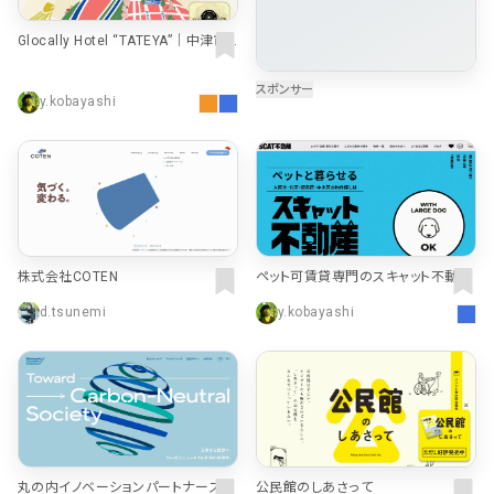
よくある質問
決済画面
121
13
Glocally Hotel “TATEYA”｜中津市
のホテル・ゲストハウス
会社情報
71
y.kobayashi
カラー
ホワイト・白
イエロー・黄色
287
112
ブルー・青
オレンジ・橙色
286
85
株式会社COTEN
ペット可賃貸専門のスキャット不動産
ブラック・黒・グレー
ブラウン・茶色
251
71
｜猫可・多頭飼育可物件多数
d.tsunemi
y.kobayashi
グリーン・緑
ピンク・桃色・桜色
175
59
カラフル・多色
ベージュ・白茶
158
44
レッド・赤
パープル・紫
118
40
丸の内イノベーションパートナーズ株
公民館のしあさって