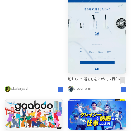
切れ味で、暮らしをえがく。 - 貝印のデ
ザイン｜KAI DESIGN Dept.
y.kobayashi
d.tsunemi