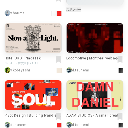
ぜろ。
y.harima
Hotel URO｜Nagasaki
Locomotive | Montreal web agen
cy
CREATE - 株式会社YATAI
y.kobayashi
d.tsunemi
Pivot Design | Building brand sou
ADAM STUDIOS - A small creative
l.
agency with big ideas
d.tsunemi
d.tsunemi