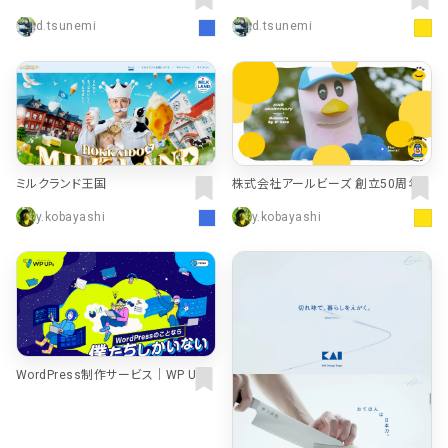
式会社
d.tsunemi
d.tsunemi
ミルクランド王国
株式会社アールビーズ 創立50周年
特設サイト
y.kobayashi
y.kobayashi
WordPress制作サービス｜WP UPs
【外注・委託をご検討の方へ】