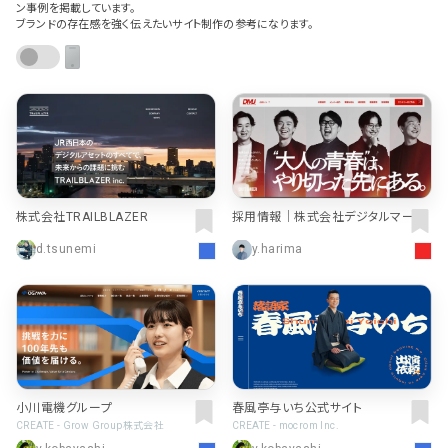
ポータルサイト･メディア･マガ
車・バイク他
ン事例を掲載しています。
22
64
ジンWEB
人気の検索ワード
ブランドの存在感を強く伝えたいサイト制作の参考になります。
シンプル
スタイリッシュ
楽しい
にぎやかな
CSR・サスティナビリティ
18
教育・学校
51
インパクトのある
かっこいい
暖かみのある
統一性のある
おもしろい
グリッドデザイン
かわいい
鮮やか
美しい
アート
16
暮らし商品・サービス
42
落ち着きのある
高級感
イケてるレイアウト
ウェディング
15
医療・ヘルスケア・健康
39
下層ページから検索
Aboutページ
その他
5
行政・NPO・団体・協会
35
投稿一覧(記事/商品など)
株式会社TRAILBLAZER
採用情報｜株式会社デジタルマーケ
ティングジャパン
形式
投稿詳細(記事/商品など)
d.tsunemi
y.harima
サービス紹介
コーポレートサイト
サービス紹介
392
90
お問い合わせ
採用サイト
商品・製品紹介
LP (ランディングページ)
225
89
プライバシーポリシー
特設サイト
EC・Webサービス
216
75
よくある質問
会社情報
小川電機グループ
春風亭与いち公式サイト
企画・プロモーション
メディア・ポータル
130
72
CREATE - Grow Group株式会社
CREATE - mocrom Inc.
メニュー