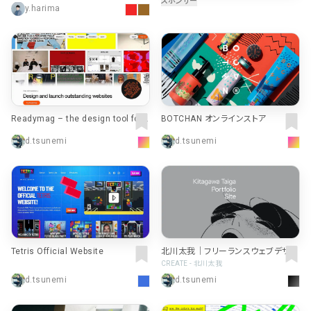
RE
y.harima
Readymag – the design tool for
BOTCHAN オンラインストア
outstanding websites
d.tsunemi
d.tsunemi
Tetris Official Website
北川太我｜フリーランスウェブデザイ
ナー
CREATE - 北川太我
d.tsunemi
d.tsunemi