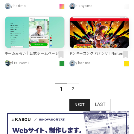
更新！（アンアンウェブ）
y.harima
h.koyama
チームみらい｜公式ホームページ
ドンキーコング バナンザ | Nintendo
Switch 2 | 任天堂
d.tsunemi
y.harima
1
2
LAST