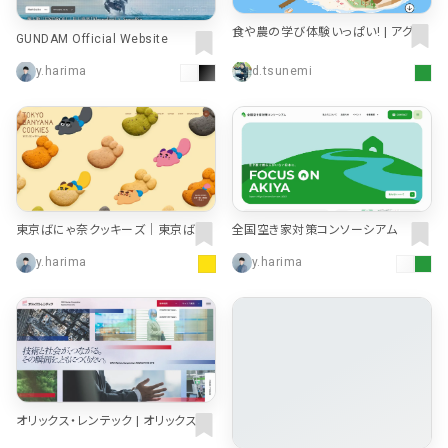
検索エリア
食や農の学び体験いっぱい! | アグリ
リピートアニメーション
ローディング
334
83
GUNDAM Official Website
キッズ with クボタ
y.harima
d.tsunemi
ハンバーガーメニュー
検索エリア
235
58
下層ページ
Aboutページ
メニュー
627
55
投稿一覧(記事/商品など)
料金表
598
46
東京ばにゃ奈クッキーズ｜東京ばな
全国空き家対策コンソーシアム
奈ワールド
y.harima
y.harima
投稿詳細(記事/商品など)
規約/法律に基づく表記
521
43
サービス紹介
CSR
432
38
お問い合わせ
カート
271
34
採用サイト
ローディング
161
33
オリックス・レンテック | オリックス・レ
プライバシーポリシー
ログイン
126
28
ンテック株式会社｜新卒・キャリア採