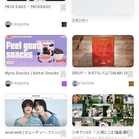
PACK BAGS – PACKBAGS
h.koyama
Myna Snacks | Better Snacks: Un
SIRUP – 3rdアルバム｢OWARI DIAR
locked
Y｣9.3 Release
h.koyama
y.harima
ananweb | ビューティー、ファッショ
シオクリビト｜人柄にじむ福島通販
ン、エンタメ、占い…最新情報を毎日
CREATE - Smiles: 株式会社スマイルズ