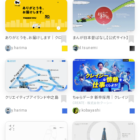
ありがとうを、お届けします｜クロネ
まんが日本昔ばなし【公式サイト】
コヤマトの宅急便 50周年サイト
y.harima
d.tsunemi
クリエイティブアイランド中之島
ちゅらデータ 新卒採用｜クレイジー
な個性と、未来を創る
CREATE - 株式会社クーシー
y.harima
y.kobayashi