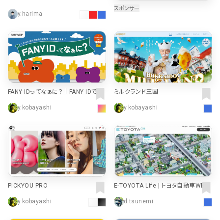
用情報 | ORIX Rentec Corporation
y.harima
よくある質問
決済画面
120
13
会社情報
70
カラー
ブルー・青
イエロー・黄色
286
112
FANY IDってなぁに？｜FANY IDでで
ミルクランド王国
きることをぜーんぶ教えます
ホワイト・白
オレンジ・橙色
286
85
y.kobayashi
y.kobayashi
ブラック・黒・グレー
ブラウン・茶色
250
71
グリーン・緑
ピンク・桃色・桜色
175
59
カラフル・多色
ベージュ・白茶
157
44
PICKYOU PRO
E-TOYOTA Life | トヨタ自動車WEB
レッド・赤
パープル・紫
118
40
サイト
y.kobayashi
d.tsunemi