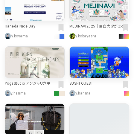
Haneda Nice Day
MEJINAVI2025｜目白大学がまるっ
とわかるメジナビ
h.koyama
y.kobayashi
YogaStudio アンジャリ六甲
SUSHI QUEST
y.harima
y.harima