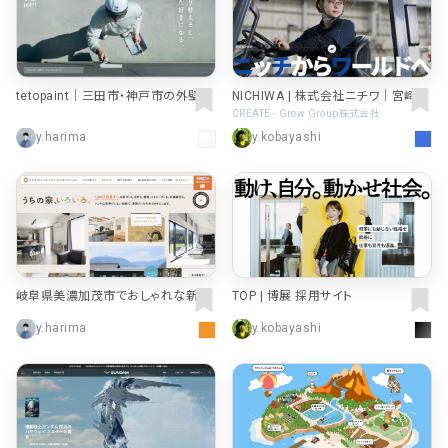
店舗・施設紹介
ポートフォリオ
129
46
料金表
規約/法律に基づく表記
採用サイト
キャンペーン
97
16
CSR
tetopaint｜三田市・神戸市の外壁・
NICHIWA | 株式会社ニチワ｜宮崎県
カート
デザイン
屋根・デザイン塗装専門店
の自動車用の精密金属部品メーカー
CREATE - Grow Group株式会社
ローディング
y.harima
y.kobayashi
ログイン
写真が特徴的なサイト
テキストが特徴的なサイト
431
158
決済画面
イラストが特徴的なサイト
多言語対応
346
101
パーツから検索
アニメーションが特徴的なサ
動画が特徴的なサイト
96
297
スライダー
イト
スクロール追従
スマホ特化・モバイルファース
68
レイアウトが特徴的なサイト
290
岐阜県美濃加茂市でおしゃれな新築
TOP | 博展 採用サイト
ト
リピートアニメーション
一戸建てはサンワ｜ワガママ採用率1
y.harima
y.kobayashi
00%の工務店
ハンバーガーメニュー
パーツ
動画
モーダル
スライダー
動画
365
212
ローディング
スクロール追従
モーダル
362
87