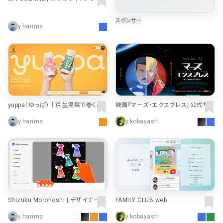
グループ
y.harima
yuppa（ゆっぱ）｜京生湯葉で巻く高
映画『マーズ・エクスプレス』公式サイ
タンパクなヘルシーファストフード
ト
y.harima
y.kobayashi
Shizuku Morohoshi | デザイナー・
FAMILY CLUB web
ポートフォリオ
y.harima
y.kobayashi