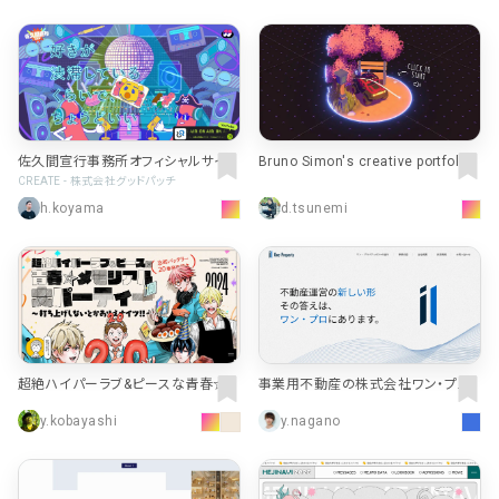
佐久間宣行事務所オフィシャルサイト
Bruno Simon's creative portfolio
CREATE - 株式会社グッドパッチ
h.koyama
d.tsunemi
超絶ハイパーラブ&ピースな青春☆メ
事業用不動産の株式会社ワン・プロ
モリアル大パーティー〜打ち上げしな
パティ
y.kobayashi
y.nagano
いとかありえナイツ!!〜 | 『忘却バッテ
リー』20巻発売記念 | 少年ジャンプ
＋