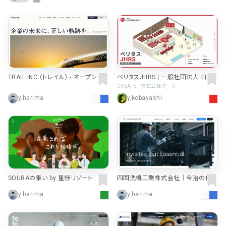
ポータルサイト･メディア･マガ
車・バイク他
22
64
ジンWEB
人気の検索ワード
シンプル
スタイリッシュ
楽しい
にぎやかな
CSR・サスティナビリティ
18
教育・学校
51
インパクトのある
かっこいい
暖かみのある
統一性のある
おもしろい
グリッドデザイン
かわいい
鮮やか
美しい
アート
16
暮らし商品・サービス
42
落ち着きのある
高級感
イケてるレイアウト
ウェディング
15
医療・ヘルスケア・健康
39
TRAIL INC.（トレイル） - オープン マ
ベリタスJHRS | 一般社団法人 日本
下層ページから検索
ネジメント®
不整脈心電学会
CREATE - 株式会社クーシー
Aboutページ
その他
5
行政・NPO・団体・協会
35
y.harima
y.kobayashi
投稿一覧(記事/商品など)
形式
投稿詳細(記事/商品など)
サービス紹介
コーポレートサイト
サービス紹介
391
90
お問い合わせ
採用サイト
商品・製品紹介
LP (ランディングページ)
225
89
プライバシーポリシー
SOURAの集い by 星野リゾート
四国洗機工業株式会社｜今治の化学
洗浄・フラッシング・金属表面処理
特設サイト
EC・Webサービス
216
75
よくある質問
y.harima
y.harima
会社情報
企画・プロモーション
メディア・ポータル
130
72
メニュー