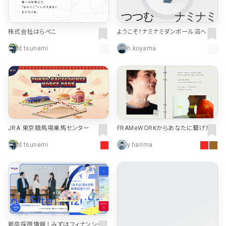
株式会社はらぺこ
ようこそ！ナミナミダンボール沼へ by
大光紙工株式会社
d.tsunemi
h.koyama
JRA 東京競馬場乗馬センター
FRAMeWORKからあなたに繋げた
い、想いを込めたメッセージ｜FRAM
d.tsunemi
y.harima
eWORK｜特集｜BAYCREW’S STO
RE
新卒採用情報 | みずほフィナンシャル