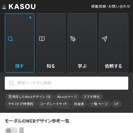
掲載依頼・お問い合わせ
業界
クリエイティブ制作
Web・クラウドサービス
229
34
飲食・食品・飲料
美容
173
31
エンタメ・趣味・娯楽
旅行・ホテル・観光
161
30
探す
知る
学ぶ
依頼する
製品・工業・素材
就職・人材サービス
94
28
IT・システム
広告・マーケティング
88
27
保存したWebデザイン (
0
)
Aboutページ
スマホ特化
事業・組織
インテリア・雑貨
84
23
テキストが特徴的
コーポレートサイト
料金表
一覧ページ
LP
不動産・建築・施設
インフラ
78
23
アニメーション
採用サイト
特設サイト
カラーで検索
モーダルのWEBデザイン参考一覧
ファッション・アクセサリー
金融・保険・会計・法律
75
23