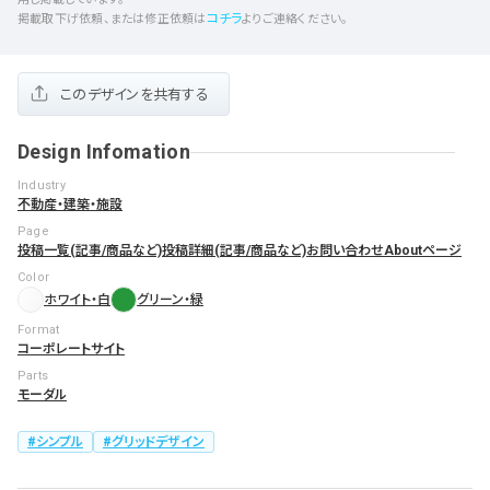
コチラ
掲載取下げ依頼、または修正依頼は
よりご連絡ください。
このデザインを共有する
Design Infomation
Industry
不動産・建築・施設
Page
投稿一覧(記事/商品など)
投稿詳細(記事/商品など)
お問い合わせ
Aboutページ
Color
ホワイト・白
グリーン・緑
Format
コーポレートサイト
Parts
モーダル
シンプル
グリッドデザイン