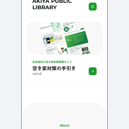
検索エリア
リピートアニメーション
ローディング
334
83
ハンバーガーメニュー
検索エリア
235
58
下層ページ
Aboutページ
メニュー
627
55
投稿一覧(記事/商品など)
料金表
598
46
投稿詳細(記事/商品など)
規約/法律に基づく表記
521
43
サービス紹介
CSR
432
38
お問い合わせ
カート
271
34
採用サイト
ローディング
161
33
プライバシーポリシー
ログイン
126
28