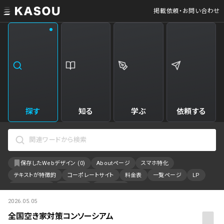
掲載依頼・お問い合わせ
業界
クリエイティブ制作
Web・クラウドサービス
229
34
飲食・食品・飲料
美容
173
31
エンタメ・趣味・娯楽
旅行・ホテル・観光
161
30
探す
知る
学ぶ
依頼する
製品・工業・素材
就職・人材サービス
94
28
IT・システム
広告・マーケティング
88
27
保存したWebデザイン (
0
)
Aboutページ
スマホ特化
事業・組織
インテリア・雑貨
84
23
テキストが特徴的
コーポレートサイト
料金表
一覧ページ
LP
不動産・建築・施設
インフラ
78
23
アニメーション
採用サイト
特設サイト
2026.05.05
カラーで検索
ファッション・アクセサリー
金融・保険・会計・法律
75
23
全国空き家対策コンソーシアム