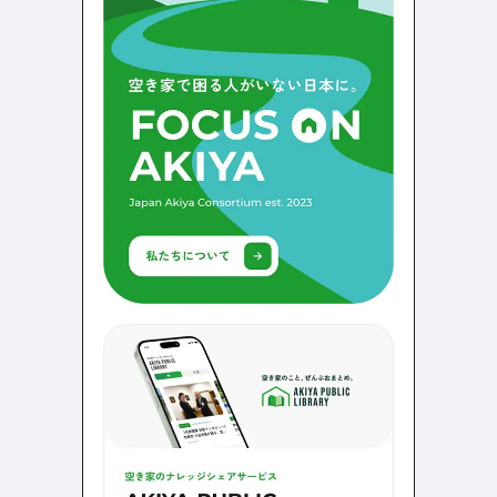
店舗・施設紹介
ポートフォリオ
129
46
料金表
規約/法律に基づく表記
採用サイト
キャンペーン
97
16
CSR
カート
デザイン
ローディング
ログイン
写真が特徴的なサイト
テキストが特徴的なサイト
431
158
決済画面
イラストが特徴的なサイト
多言語対応
346
101
パーツから検索
アニメーションが特徴的なサ
動画が特徴的なサイト
96
297
スライダー
イト
スクロール追従
スマホ特化・モバイルファース
68
レイアウトが特徴的なサイト
290
ト
リピートアニメーション
ハンバーガーメニュー
パーツ
動画
モーダル
スライダー
動画
365
212
ローディング
スクロール追従
モーダル
362
87