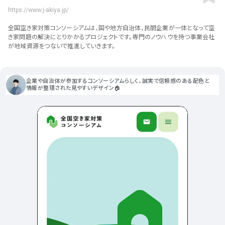
ポータルサイト･メディア･マガ
車・バイク他
22
64
https://www.j-akiya.jp/
ジンWEB
人気の検索ワード
シンプル
スタイリッシュ
楽しい
にぎやかな
CSR・サスティナビリティ
18
全国空き家対策コンソーシアムは、国や地方自治体、民間企業が一体となって空
教育・学校
51
インパクトのある
かっこいい
暖かみのある
統一性のある
き家問題の解決にとりかかるプロジェクトです。専門のノウハウを持つ事業会社
が地域資源をつないで推進していきます。
おもしろい
グリッドデザイン
かわいい
鮮やか
美しい
アート
16
暮らし商品・サービス
42
落ち着きのある
高級感
イケてるレイアウト
ウェディング
15
医療・ヘルスケア・健康
39
下層ページから検索
企業や自治体が参加するコンソーシアムらしく、誠実で信頼感のある配色と
情報が整理された見やすいデザイン🏠
Aboutページ
その他
5
行政・NPO・団体・協会
35
投稿一覧(記事/商品など)
形式
投稿詳細(記事/商品など)
サービス紹介
コーポレートサイト
サービス紹介
391
90
お問い合わせ
採用サイト
商品・製品紹介
LP (ランディングページ)
225
89
プライバシーポリシー
特設サイト
EC・Webサービス
216
75
よくある質問
会社情報
企画・プロモーション
メディア・ポータル
130
72
メニュー