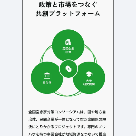
よくある質問
決済画面
120
13
会社情報
70
カラー
ブルー・青
イエロー・黄色
286
112
ホワイト・白
オレンジ・橙色
286
85
ブラック・黒・グレー
ブラウン・茶色
250
71
グリーン・緑
ピンク・桃色・桜色
175
59
カラフル・多色
ベージュ・白茶
157
44
レッド・赤
パープル・紫
118
40