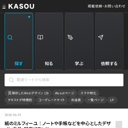
掲載依頼・お問い合わせ
業界
クリエイティブ制作
Web・クラウドサービス
229
34
飲食・食品・飲料
美容
173
31
エンタメ・趣味・娯楽
旅行・ホテル・観光
161
30
探す
知る
学ぶ
依頼する
製品・工業・素材
就職・人材サービス
94
28
IT・システム
広告・マーケティング
88
27
保存したWebデザイン (
0
)
Aboutページ
スマホ特化
事業・組織
インテリア・雑貨
84
23
テキストが特徴的
コーポレートサイト
料金表
一覧ページ
LP
不動産・建築・施設
インフラ
78
23
アニメーション
採用サイト
特設サイト
2026.06.01
カラーで検索
ファッション・アクセサリー
金融・保険・会計・法律
76
23
紙のミルフィーユ｜ノートや手帳などを中心としたデザ