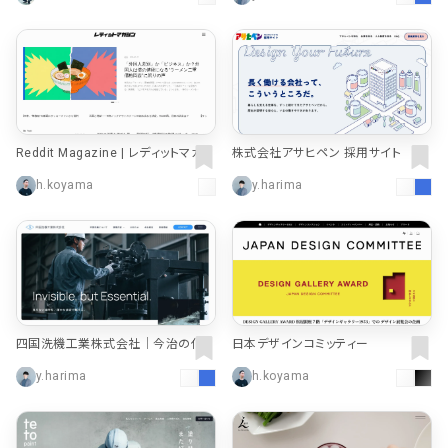
Reddit Magazine | レディットマガジ
株式会社アサヒペン 採用サイト
ン
h.koyama
y.harima
四国洗機工業株式会社｜今治の化学
日本デザインコミッティー
洗浄・フラッシング・金属表面処理
y.harima
h.koyama