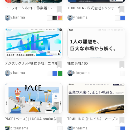
ユニフォームネット | 作業着・ユニフォ
TOKUSHA - 株式会社トクシャ｜大型
ームの販売・レンタル
トレーラー・商用車部品の販売・配
y.harima
y.harima
達・発送
デジタルグリッド株式会社 | エネルギ
株式会社10X
ーの未来に、選択肢を。
y.harima
h.koyama
PACE（ペース）| LUCUA osaka（ルク
TRAIL INC.（トレイル） - オープン マ
ア大阪）
ネジメント®
d.tsunemi
y.harima