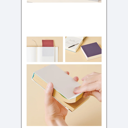
検索エリア
リピートアニメーション
ローディング
335
83
ハンバーガーメニュー
検索エリア
235
58
下層ページ
Aboutページ
メニュー
627
55
投稿一覧(記事/商品など)
料金表
598
46
投稿詳細(記事/商品など)
規約/法律に基づく表記
521
43
サービス紹介
CSR
433
38
お問い合わせ
カート
272
34
採用サイト
ローディング
161
33
プライバシーポリシー
ログイン
126
28