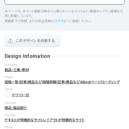
本ページは、本サイト掲載日時点で公開されているサイトより、画面キャプチャ画像を引
用し掲載しています。
コチラ
掲載取下げ依頼、または修正依頼は
よりご連絡ください。
このデザインを共有する
Design Infomation
Industry
製品・工業・素材
Page
投稿一覧(記事/商品など)
投稿詳細(記事/商品など)
Aboutページ
ローディング
Color
ホワイト・白
Format
商品・製品紹介
Design
テキストが特徴的なサイト
レイアウトが特徴的なサイト
Parts