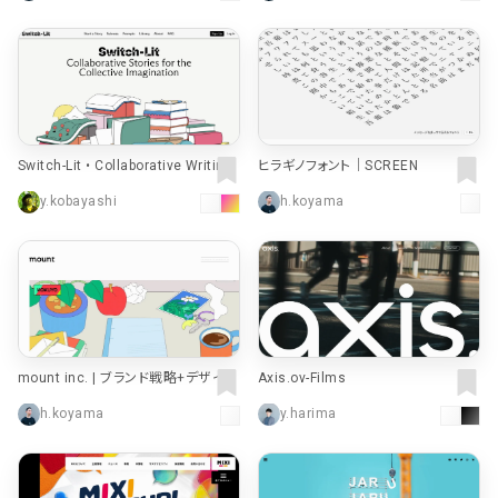
Switch-Lit • Collaborative Writing
ヒラギノフォント｜SCREEN
App
y.kobayashi
h.koyama
mount inc. | ブランド戦略+デザイン
Axis.ov-Films
| design practice
h.koyama
y.harima