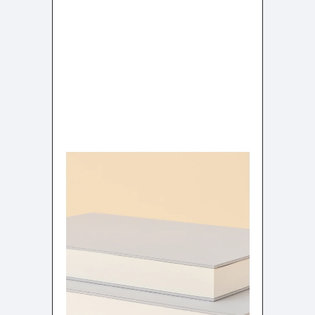
店舗・施設紹介
ポートフォリオ
129
46
料金表
規約/法律に基づく表記
採用サイト
キャンペーン
97
16
CSR
カート
デザイン
ローディング
ログイン
写真が特徴的なサイト
テキストが特徴的なサイト
431
158
決済画面
イラストが特徴的なサイト
多言語対応
347
101
パーツから検索
アニメーションが特徴的なサ
動画が特徴的なサイト
96
297
スライダー
イト
スクロール追従
スマホ特化・モバイルファース
68
レイアウトが特徴的なサイト
290
ト
リピートアニメーション
ハンバーガーメニュー
パーツ
動画
モーダル
スライダー
動画
365
212
ローディング
スクロール追従
モーダル
362
87