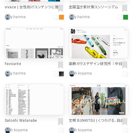
vivace | 女性向けコンテンツに強い、
全国空き家対策コンソーシアム
編集プロダクション
y.harima
y.harima
Favourite
装飾ガラスデザイン研究所｜中日ス
テンドアート
y.harima
h.koyama
Satoshi Watanabe
文喫 BUNKITSU | くつろげる、自由で
楽しい本屋。
h.koyama
h.koyama