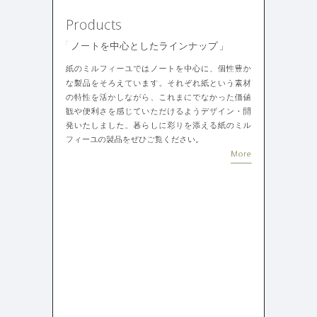
よくある質問
決済画面
121
13
会社情報
71
カラー
ホワイト・白
イエロー・黄色
287
112
ブルー・青
オレンジ・橙色
286
85
ブラック・黒・グレー
ブラウン・茶色
251
71
グリーン・緑
ピンク・桃色・桜色
175
59
カラフル・多色
ベージュ・白茶
158
44
レッド・赤
パープル・紫
118
40