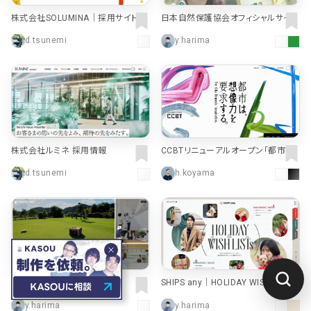
株式会社SOLUMINA｜採用サイト
日本自然保護協会オフィシャルサイト
d.tsunemi
y.harima
株式会社ルミネ 採用情報
CCBTリニューアルオープン「都市は、
想像力を要求する。」
d.tsunemi
h.koyama
せきがはら人間村
SHIPS any｜HOLIDAY WISH LISTs
｜株式会社シップス
y.harima
y.harima