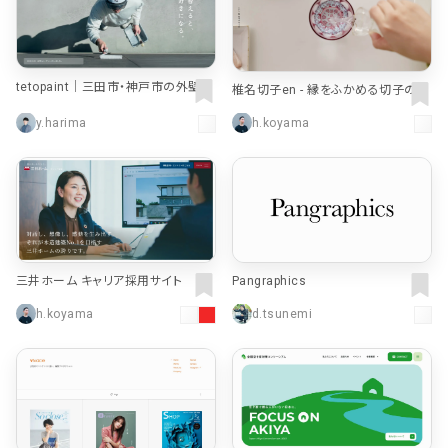
tetopaint｜三田市・神戸市の外壁・
椎名切子en - 縁をふかめる切子のギ
屋根・デザイン塗装専門店
フト
y.harima
h.koyama
三井ホーム キャリア採用サイト
Pangraphics
h.koyama
d.tsunemi