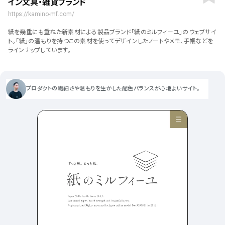
イン文具・雑貨ブランド
ポータルサイト･メディア･マガ
車・バイク他
22
64
ジンWEB
人気の検索ワード
https://kamino-mf.com/
シンプル
スタイリッシュ
楽しい
にぎやかな
CSR・サスティナビリティ
18
教育・学校
51
紙を幾重にも重ねた新素材による製品ブランド「紙のミルフィーユ」のウェブサイ
インパクトのある
かっこいい
暖かみのある
統一性のある
ト。「紙」の温もりを持つこの素材を使ってデザインしたノートやメモ、手帳などを
おもしろい
グリッドデザイン
かわいい
鮮やか
美しい
アート
16
ラインナップしています。
暮らし商品・サービス
42
落ち着きのある
高級感
イケてるレイアウト
ウェディング
15
医療・ヘルスケア・健康
39
下層ページから検索
プロダクトの繊細さや温もりを生かした配色バランスが心地よいサイト。
Aboutページ
その他
5
行政・NPO・団体・協会
35
投稿一覧(記事/商品など)
形式
投稿詳細(記事/商品など)
サービス紹介
コーポレートサイト
サービス紹介
392
90
お問い合わせ
採用サイト
商品・製品紹介
LP (ランディングページ)
225
89
プライバシーポリシー
特設サイト
EC・Webサービス
216
75
よくある質問
会社情報
企画・プロモーション
メディア・ポータル
130
72
メニュー