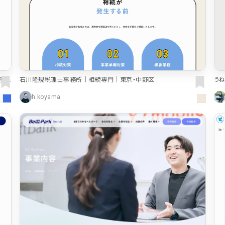
売・
石川隆規税理士事務所｜相続専門｜東京・中野区
う
h.koyama