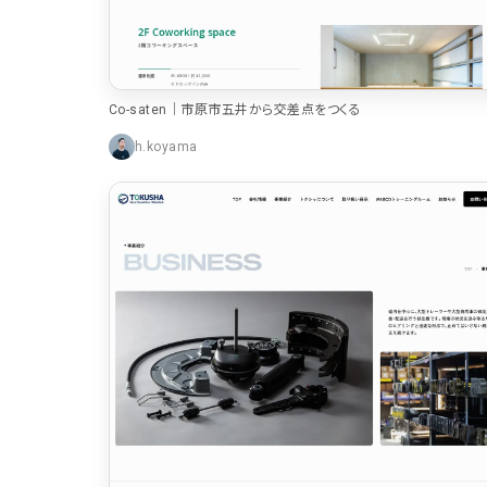
パーツ
Co-saten｜市原市五井から交差点をつくる
スライダー
3
h.koyama
スクロール追従
3
リピートアニメーション
3
ハンバーガーメニュー
2