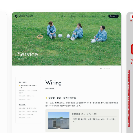
車・バイク他
22
会社情報
64
CSR・サスティナビリティ
18
メニュー
51
アート
16
料金表
42
ウェディング
15
規約/法律に基
39
その他
5
CSR
35
カート
ローディング
ログイン
90
サービス紹介
90
決済画面
25
LP (ランディングページ)
89