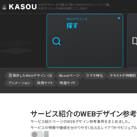
WEBデザインを下層まで探せるWEBギャラリー・リンク集。
WEBサイト・LPを毎日更新していきます!
Webデザインを
業界
探す
クリエイティブ制作
2
飲食・食品・飲料
1
エンタメ・趣味・娯楽
1
保存したWebデザイン (
0
)
Aboutページ
スマホ特化
テキストが特徴的
アニメーション
採用サイト
特設サイト
製品・工業・素材
IT・システム
事業・組織
サービス紹介のWEBデザイン参
サービス紹介ページのWEBデザイン参考事例をまとめました。
不動産・建築・施設
サービスの特徴や価値を分かりやすく伝えるレイアウトやビジュアル
ファッション・アクセサリー