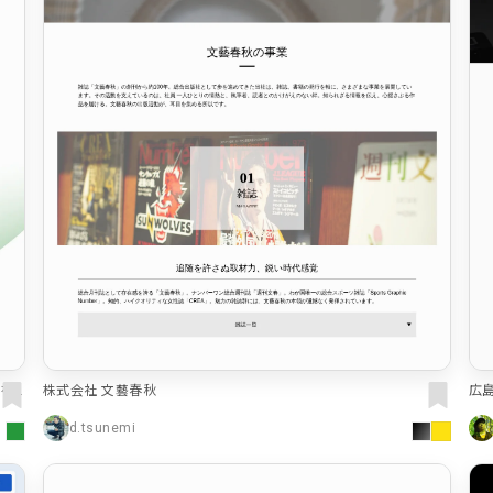
職を
株式会社 文藝春秋
広島
d.tsunemi