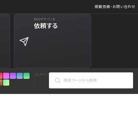
掲載依頼・お問い合わせ
Webデザインを
ジ
依頼する
627
商品など)
598
商品など)
521
SEARCH
432
271
カラーで検索
161
人気の検索ワード
リシー
126
シンプル
スタイリッシュ
楽しい
にぎやかな
インパクトのある
かっこいい
暖かみのある
統一性のある
120