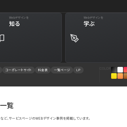
Webデザインを
Webデザインを
下層ペー
知る
学ぶ
29
Web・クラウドサービス
34
Aboutページ
73
美容
31
投稿一覧(記事/
61
旅行・ホテル・観光
30
投稿詳細(記事/
COLOR
コーポレートサイト
料金表
一覧ページ
LP
94
就職・人材サービス
28
サービス紹介
88
広告・マーケティング
27
お問い合わせ
84
インテリア・雑貨
23
採用サイト
考一覧
78
インフラ
23
プライバシーポ
など、サービスページのWEBデザイン事例を掲載しています。
75
金融・保険・会計・法律
23
よくある質問