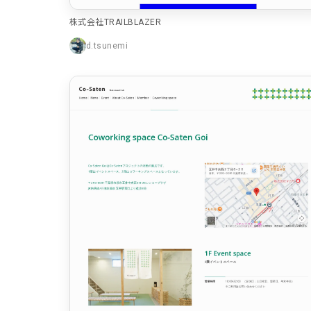
特設サイト
2
株式会社TRAILBLAZER
企画・プロモーション
1
d.tsunemi
店舗・施設紹介
1
採用サイト
デザイン
写真が特徴的なサイト
4
イラストが特徴的なサイト
3
アニメーションが特徴的なサイト
2
レイアウトが特徴的なサイト
2