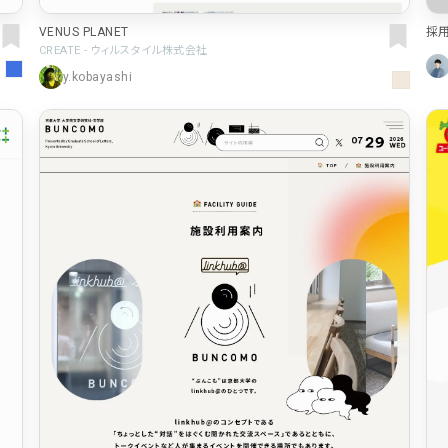
16
EC・Webサービス
75
カラー
VENUS PLANET
採
CREATE - ウィルスタイル株式会社
30
メディア・ポータル
71
y.kobayashi
ブルー・青
29
ポートフォリオ
46
ホワイト・白
97
キャンペーン
16
ブラック・黒・グ
グリーン・緑
カラフル・多色
31
テキストが特徴的なサイト
158
レッド・赤
46
多言語対応
101
イエロー・黄色
97
動画が特徴的なサイト
96
オレンジ・橙色
90
スマホ特化・モバイルファースト
68
ブラウン・茶色