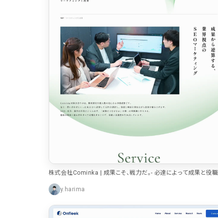
株式会社Cominka | 成果こそ、戦力だ。- 必達によって成果と役
約束する会社 -
y.harima