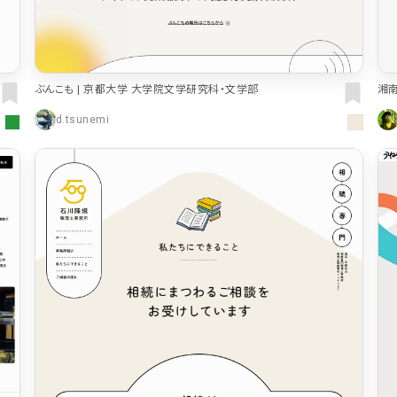
ピンク・桃色・桜
ベージュ・白茶
ぶんこも | 京都大学 大学院文学研究科・文学部
湘
パープル・紫
65
動画
212
| 
d.tsunemi
62
モーダル
87
33
ローディング
82
35
検索エリア
58