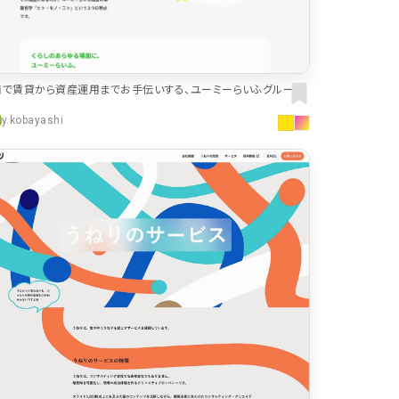
色
59
44
南で賃貸から資産運用までお手伝いする、ユーミーらいふグループ
40
株式会社ユーミーホールディングス
y.kobayashi