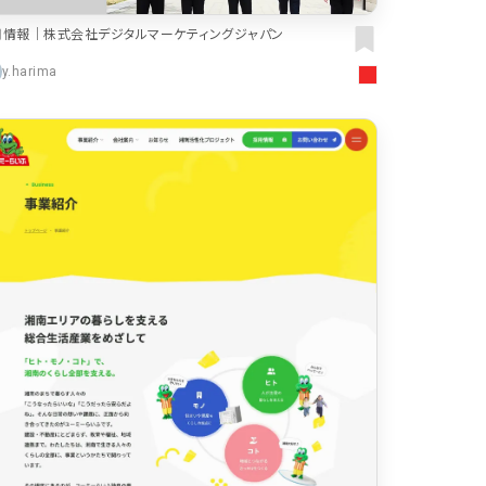
カート
用情報｜株式会社デジタルマーケティングジャパン
ローディング
y.harima
ログイン
286
決済画面
286
パーツから検索
レー
249
スライダー
スクロール追従
174
リピートアニメーション
157
ハンバーガーメニュー
動画
118
モーダル
112
ローディング
検索エリア
85
71