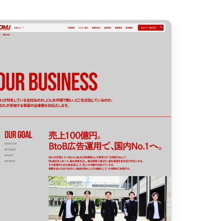
おもしろい
グリッドデザイン
かわいい
鮮やか
美しい
落ち着きのある
高級感
イケてるレイアウト
70
下層ページから検索
55
Aboutページ
46
投稿一覧(記事/商品など)
投稿詳細(記事/商品など)
づく表記
43
サービス紹介
38
お問い合わせ
採用サイト
34
プライバシーポリシー
32
よくある質問
会社情報
28
メニュー
13
料金表
規約/法律に基づく表記
CSR