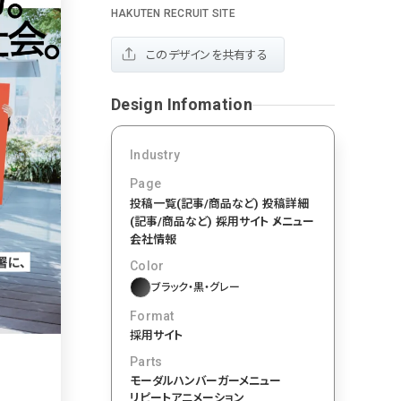
HAKUTEN RECRUIT SITE
おもしろい
グリッドデザイン
かわいい
鮮やか
美しい
落ち着きのある
高級感
イケてるレイアウト
70
このデザインを共有する
下層ページから検索
55
Aboutページ
Design Infomation
46
投稿一覧(記事/商品など)
投稿詳細(記事/商品など)
づく表記
43
Industry
サービス紹介
Page
38
お問い合わせ
投稿一覧(記事/商品など)
投稿詳細
採用サイト
(記事/商品など)
採用サイト
メニュー
34
会社情報
プライバシーポリシー
Color
33
よくある質問
ブラック・黒・グレー
会社情報
28
Format
メニュー
採用サイト
13
料金表
Parts
規約/法律に基づく表記
モーダル
ハンバーガーメニュー
CSR
リピートアニメーション