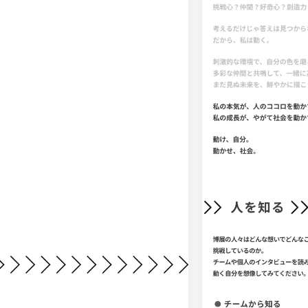
16
EC・Webサービス
75
カラー
30
メディア・ポータル
72
ブルー・青
29
ポートフォリオ
46
ホワイト・白
97
キャンペーン
16
ブラック・黒・グ
グリーン・緑
カラフル・多色
31
テキストが特徴的なサイト
158
レッド・赤
46
多言語対応
101
イエロー・黄色
97
動画が特徴的なサイト
96
オレンジ・橙色
90
スマホ特化・モバイルファースト
68
ブラウン・茶色