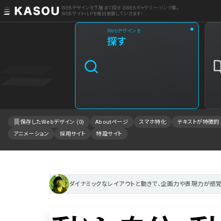
WEBデザインを下層まで探せるWEBギャラリー・リンク集。
WEBサイト・LPを毎日更新していきます!
Webデザインを
業界
探す
クリエイティブ制作
2
飲食・食品・飲料
1
エンタメ・趣味・娯楽
1
保存したWebデザイン (
0
)
Aboutページ
スマホ特化
テキストが特徴的
アニメーション
採用サイト
特設サイト
製品・工業・素材
IT・システム
事業・組織
ダイナミックなレイアウトと動きで、企画力や表現力が感覚
不動産・建築・施設
ファッション・アクセサリー