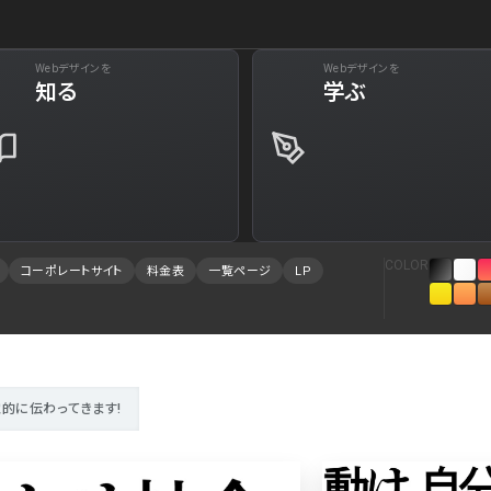
Webデザインを
Webデザインを
下層ペー
知る
学ぶ
29
Web・クラウドサービス
34
Aboutページ
73
美容
31
投稿一覧(記事/
61
旅行・ホテル・観光
30
投稿詳細(記事/
COLOR
コーポレートサイト
料金表
一覧ページ
LP
94
就職・人材サービス
28
サービス紹介
88
広告・マーケティング
27
お問い合わせ
84
インテリア・雑貨
23
採用サイト
的に伝わってきます!
78
インフラ
23
プライバシーポ
75
金融・保険・会計・法律
23
よくある質問