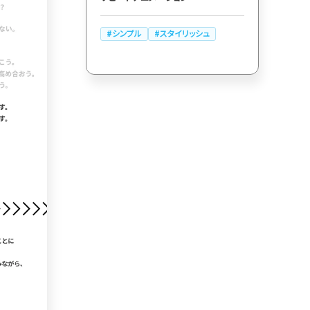
カート
ローディング
シンプル
スタイリッシュ
ログイン
286
決済画面
286
パーツから検索
レー
250
スライダー
スクロール追従
175
リピートアニメーション
157
ハンバーガーメニュー
動画
118
モーダル
112
ローディング
検索エリア
85
71