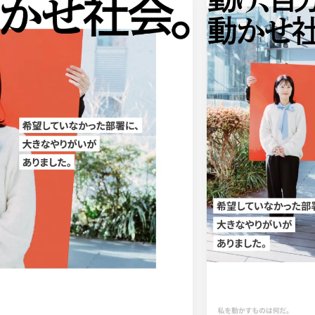
車・バイク他
22
会社情報
64
CSR・サスティナビリティ
18
メニュー
51
アート
16
料金表
42
ウェディング
15
規約/法律に基
39
その他
5
CSR
35
カート
ローディング
ログイン
91
サービス紹介
90
決済画面
25
LP (ランディングページ)
89