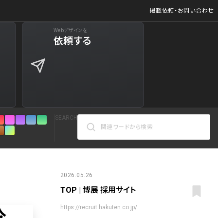
掲載依頼・お問い合わせ
Webデザインを
ジ
依頼する
627
商品など)
598
商品など)
521
SEARCH
432
271
カラーで検索
161
2026.05.26
TOP | 博展 採用サイト
人気の検索ワード
リシー
126
シンプル
スタイリッシュ
楽しい
にぎやかな
https://recruit.hakuten.co.jp/
インパクトのある
かっこいい
暖かみのある
統一性のある
120