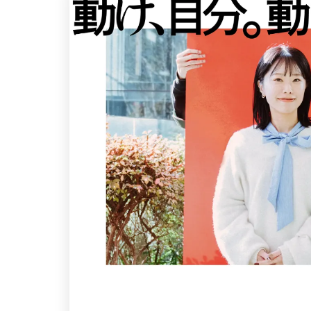
ポータルサイト･メディア･マガジンWE
B
教育・学校
暮らし商品・サービス
医療・ヘルスケア・健康
行政・NPO・団体・協会
形式
コーポレートサイト
3
商品・製品紹介
2