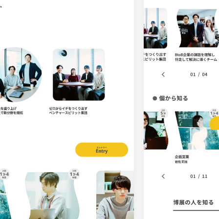
ピンク・桃色・桜
ベージュ・白茶
パープル・紫
65
動画
212
62
モーダル
87
34
ローディング
83
35
検索エリア
58