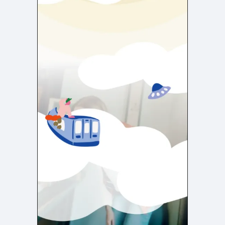
検索エリア
リピートアニメーション
ローディング
336
83
ハンバーガーメニュー
検索エリア
235
58
下層ページ
Aboutページ
メニュー
627
55
投稿一覧(記事/商品など)
料金表
599
46
投稿詳細(記事/商品など)
規約/法律に基づく表記
522
43
サービス紹介
CSR
434
39
お問い合わせ
カート
273
34
採用サイト
ローディング
161
33
プライバシーポリシー
ログイン
126
28