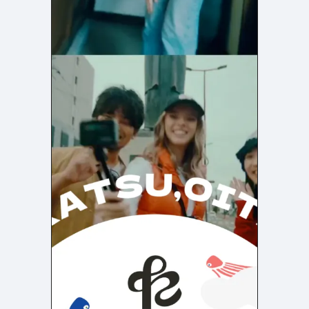
よくある質問
決済画面
121
13
会社情報
72
カラー
ブルー・青
イエロー・黄色
287
112
ホワイト・白
オレンジ・橙色
287
85
ブラック・黒・グレー
ブラウン・茶色
251
71
グリーン・緑
ピンク・桃色・桜色
175
59
カラフル・多色
ベージュ・白茶
158
44
レッド・赤
パープル・紫
118
40