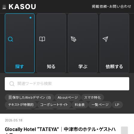
掲載依頼・お問い合わせ
業界
クリエイティブ制作
Web・クラウドサービス
229
34
飲食・食品・飲料
美容
173
31
エンタメ・趣味・娯楽
旅行・ホテル・観光
161
30
探す
知る
学ぶ
依頼する
製品・工業・素材
就職・人材サービス
95
28
IT・システム
広告・マーケティング
88
27
保存したWebデザイン (
0
)
Aboutページ
スマホ特化
事業・組織
インテリア・雑貨
84
23
テキストが特徴的
コーポレートサイト
料金表
一覧ページ
LP
不動産・建築・施設
インフラ
78
23
アニメーション
採用サイト
特設サイト
2026.05.18
カラーで検索
ファッション・アクセサリー
金融・保険・会計・法律
76
23
Glocally Hotel “TATEYA”｜中津市のホテル・ゲストハ