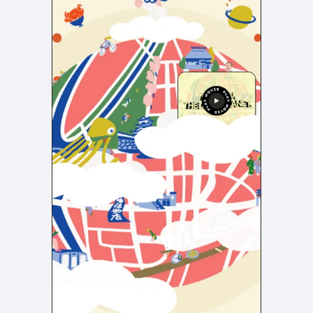
店舗・施設紹介
ポートフォリオ
129
46
料金表
規約/法律に基づく表記
採用サイト
キャンペーン
97
16
CSR
カート
デザイン
ローディング
ログイン
写真が特徴的なサイト
テキストが特徴的なサイト
431
158
決済画面
イラストが特徴的なサイト
多言語対応
347
102
パーツから検索
アニメーションが特徴的なサ
動画が特徴的なサイト
96
297
スライダー
イト
スクロール追従
スマホ特化・モバイルファース
68
レイアウトが特徴的なサイト
290
ト
リピートアニメーション
ハンバーガーメニュー
パーツ
動画
モーダル
スライダー
動画
365
212
ローディング
スクロール追従
モーダル
362
87