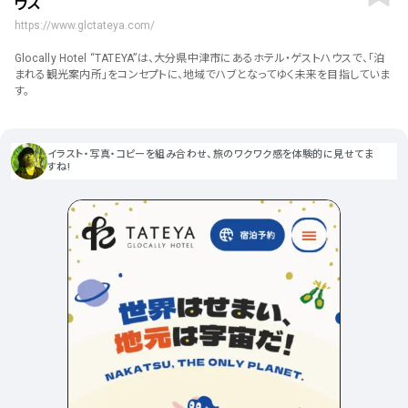
ウス
ポータルサイト･メディア･マガ
車・バイク他
22
64
ジンWEB
人気の検索ワード
https://www.glctateya.com/
シンプル
スタイリッシュ
楽しい
にぎやかな
CSR・サスティナビリティ
18
教育・学校
51
Glocally Hotel “TATEYA”は、大分県中津市にあるホテル・ゲストハウスで、「泊
インパクトのある
かっこいい
暖かみのある
統一性のある
まれる観光案内所」をコンセプトに、地域でハブとなってゆく未来を目指していま
おもしろい
グリッドデザイン
かわいい
鮮やか
美しい
アート
16
す。
暮らし商品・サービス
42
落ち着きのある
高級感
イケてるレイアウト
ウェディング
15
医療・ヘルスケア・健康
39
下層ページから検索
イラスト・写真・コピーを組み合わせ、旅のワクワク感を体験的に見せてま
Aboutページ
その他
5
すね!
行政・NPO・団体・協会
35
投稿一覧(記事/商品など)
形式
投稿詳細(記事/商品など)
サービス紹介
コーポレートサイト
サービス紹介
393
90
お問い合わせ
採用サイト
商品・製品紹介
LP (ランディングページ)
225
89
プライバシーポリシー
特設サイト
EC・Webサービス
216
75
よくある質問
会社情報
企画・プロモーション
メディア・ポータル
130
72
メニュー