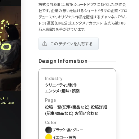
株式会社B4Bは、縦型ショートドラマに特化した制作会
おもしろい
グリッドデザイン
かわいい
鮮やか
美しい
社です。企業の想いを届けるショートドラマの企画・プロ
落ち着きのある
高級感
イケてるレイアウト
70
デュースや、オリジナル作品を配信するチャンネル『うん
ドラ』運営（LINE公式エンタメアカウント：友だち数100
下層ページから検索
55
万人突破）を手がけています。
Aboutページ
46
投稿一覧(記事/商品など)
このデザインを共有する
投稿詳細(記事/商品など)
づく表記
43
サービス紹介
Design Infomation
38
お問い合わせ
採用サイト
Industry
34
プライバシーポリシー
クリエイティブ制作
エンタメ・趣味・娯楽
33
よくある質問
Page
会社情報
28
投稿一覧(記事/商品など)
投稿詳細
メニュー
(記事/商品など)
お問い合わせ
13
料金表
Color
規約/法律に基づく表記
ブラック・黒・グレー
CSR
イエロー・黄色