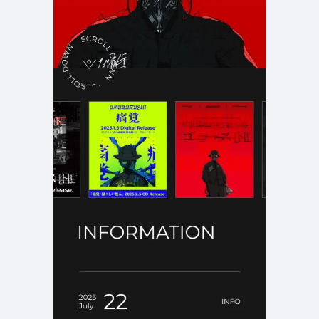
店舗・施設紹介
ポートフォリオ
129
46
料金表
規約/法律に基づく表記
採用サイト
キャンペーン
97
16
CSR
カート
デザイン
ローディング
ログイン
写真が特徴的なサイト
テキストが特徴的なサイト
431
158
決済画面
イラストが特徴的なサイト
多言語対応
346
101
パーツから検索
アニメーションが特徴的なサ
動画が特徴的なサイト
96
297
スライダー
イト
スクロール追従
スマホ特化・モバイルファース
68
レイアウトが特徴的なサイト
290
ト
リピートアニメーション
ハンバーガーメニュー
パーツ
動画
モーダル
スライダー
動画
365
212
ローディング
スクロール追従
モーダル
362
87