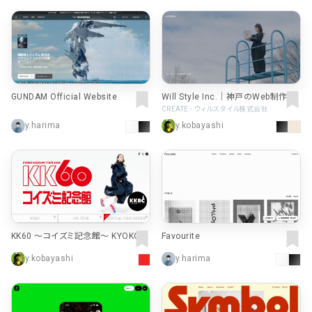
GUNDAM Official Website
Will Style Inc.｜神戸のWeb制作会
社
CREATE - ウィルスタイル株式会社
y.harima
y.kobayashi
KK60 〜コイズミ記念館〜 KYOKO K
Favourite
OIZUMI TOUR 2026 | SPECIAL SIT
y.kobayashi
y.harima
E