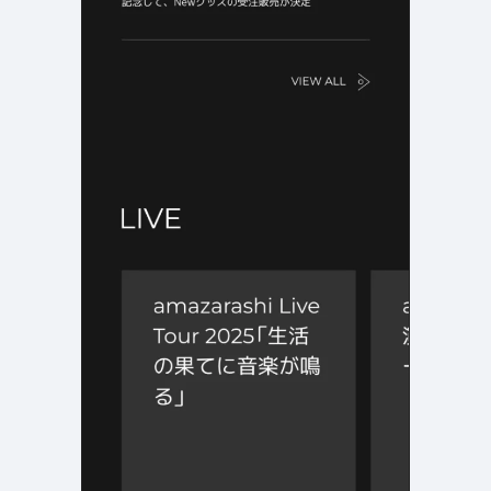
よくある質問
決済画面
120
13
会社情報
70
カラー
ブルー・青
イエロー・黄色
286
112
ホワイト・白
オレンジ・橙色
286
85
ブラック・黒・グレー
ブラウン・茶色
249
71
グリーン・緑
ピンク・桃色・桜色
174
59
カラフル・多色
ベージュ・白茶
157
44
レッド・赤
パープル・紫
118
40