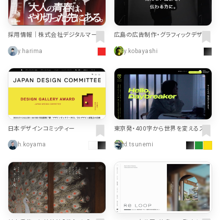
採用情報｜株式会社デジタルマーケ
広島の広告制作・グラフィックデザイ
ティングジャパン
ン｜株式会社ASOVIVA
y.harima
y.kobayashi
日本デザインコミッティー
東京発・400字から世界を変えるスタ
ートアップ ビジネスプランコンテスト
h.koyama
d.tsunemi
| TOKYO STARTUP GATEWAY 202
6