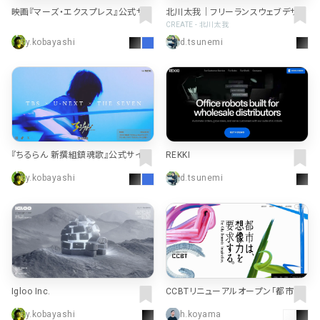
映画『マーズ・エクスプレス』公式サイ
北川太我｜フリーランスウェブデザイ
ト
ナー
CREATE - 北川太我
y.kobayashi
d.tsunemi
『ちるらん 新撰組鎮魂歌』公式サイト
REKKI
y.kobayashi
d.tsunemi
Igloo Inc.
CCBTリニューアルオープン「都市は、
想像力を要求する。」
y.kobayashi
h.koyama