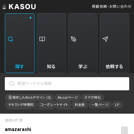
掲載依頼・お問い合わせ
業界
クリエイティブ制作
Web・クラウドサービス
229
34
飲食・食品・飲料
美容
173
31
エンタメ・趣味・娯楽
旅行・ホテル・観光
161
30
探す
知る
学ぶ
依頼する
製品・工業・素材
就職・人材サービス
94
28
IT・システム
広告・マーケティング
88
27
保存したWebデザイン (
0
)
Aboutページ
スマホ特化
事業・組織
インテリア・雑貨
84
23
テキストが特徴的
コーポレートサイト
料金表
一覧ページ
LP
不動産・建築・施設
インフラ
78
23
アニメーション
採用サイト
特設サイト
2025.07.23
カラーで検索
ファッション・アクセサリー
金融・保険・会計・法律
75
23
amazarashi