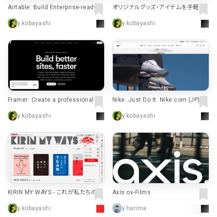
Airtable: Build Enterprise-ready AI
オリジナルグッズ・アイテムを手軽に
Workflows, Apps & Agents - Airta
作成・販売できる通販サイト SUZURI
y.kobayashi
y.kobayashi
ble
by GMOペパボ
Framer: Create a professional we
Nike. Just Do It. Nike.com (JP).オ
bsite, free. No code website build
ンラインストア (通販サイト)
y.kobayashi
y.kobayashi
er loved by designers.
KIRIN MY WAYS - これが私たちの姿
Axis.ov-Films
勢です
y.kobayashi
y.harima