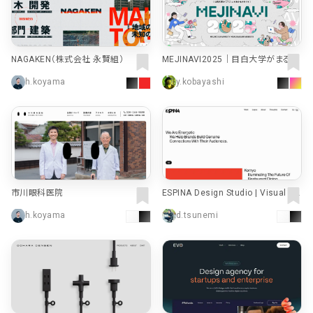
NAGAKEN（株式会社 永賢組）
MEJINAVI2025｜目白大学がまるっ
とわかるメジナビ
h.koyama
y.kobayashi
市川眼科医院
ESPINA Design Studio | Visual St
orytellers
h.koyama
d.tsunemi