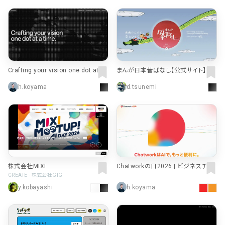
Crafting your vision one dot at a t
まんが日本昔ばなし【公式サイト】
ime. | CREGG Paris
h.koyama
d.tsunemi
株式会社MIXI
Chatworkの日2026 | ビジネスチャ
ットならChatwork
CREATE - 株式会社GIG
y.kobayashi
h.koyama