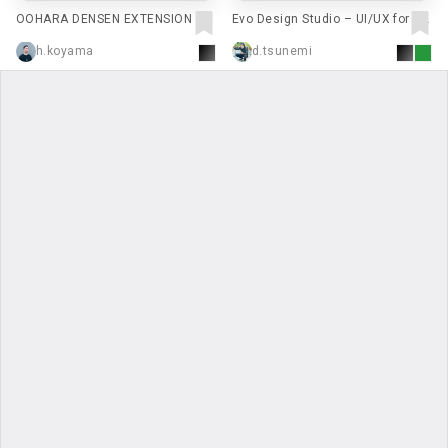
OOHARA DENSEN EXTENSION CO
Evo Design Studio – UI/UX for Sa
RD – 大原電線株式会社
as, Web and App - Evo Design Stu
h.koyama
d.tsunemi
dio