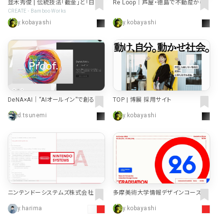
並木秀俊 | 伝統技法「截金」と「日本
Re Loop｜芦屋・徳島で不動産からリ
画」を融合させ、独自の表現を追求す
ノベーション、建物の再生までを一続
CREATE - Bamboo Works
る截金師・日本画家
きに。
y.kobayashi
y.kobayashi
DeNA×AI｜“AIオールイン”で創るDel
TOP | 博展 採用サイト
ight
d.tsunemi
y.kobayashi
ニンテンドーシステムズ株式会社 - Ni
多摩美術大学情報デザインコース卒
ntendo Systems Co., Ltd.
業研究制作展2026
y.harima
y.kobayashi