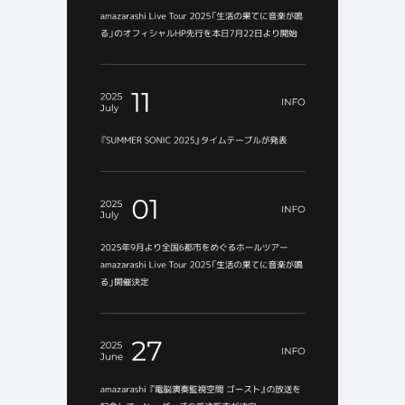
検索エリア
リピートアニメーション
ローディング
333
82
ハンバーガーメニュー
検索エリア
235
58
下層ページ
Aboutページ
メニュー
627
55
投稿一覧(記事/商品など)
料金表
598
46
投稿詳細(記事/商品など)
規約/法律に基づく表記
521
43
サービス紹介
CSR
432
38
お問い合わせ
カート
271
34
採用サイト
ローディング
161
32
プライバシーポリシー
ログイン
126
28