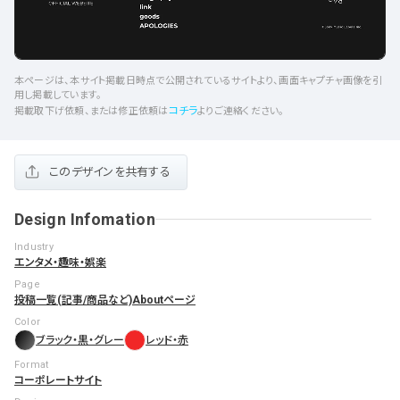
本ページは、本サイト掲載日時点で公開されているサイトより、画面キャプチャ画像を引
用し掲載しています。
コチラ
掲載取下げ依頼、または修正依頼は
よりご連絡ください。
このデザインを共有する
Design Infomation
Industry
エンタメ・趣味・娯楽
Page
投稿一覧(記事/商品など)
Aboutページ
Color
ブラック・黒・グレー
レッド・赤
Format
コーポレートサイト