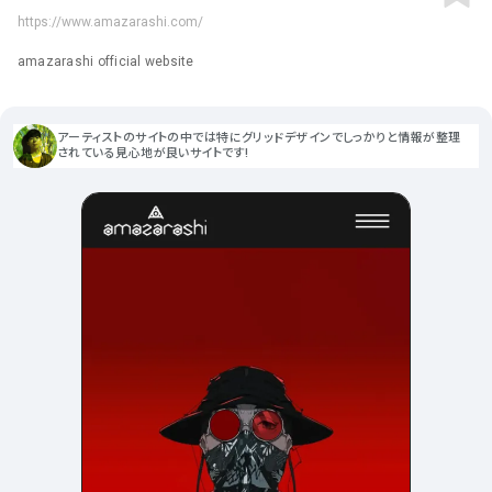
ポータルサイト･メディア･マガ
車・バイク他
22
64
https://www.amazarashi.com/
ジンWEB
人気の検索ワード
シンプル
スタイリッシュ
楽しい
にぎやかな
CSR・サスティナビリティ
18
amazarashi official website
教育・学校
51
インパクトのある
かっこいい
暖かみのある
統一性のある
おもしろい
グリッドデザイン
かわいい
鮮やか
美しい
アート
16
暮らし商品・サービス
42
落ち着きのある
高級感
イケてるレイアウト
アーティストのサイトの中では特にグリッドデザインでしっかりと情報が整理
ウェディング
15
されている見心地が良いサイトです!
医療・ヘルスケア・健康
39
下層ページから検索
Aboutページ
その他
5
行政・NPO・団体・協会
35
投稿一覧(記事/商品など)
形式
投稿詳細(記事/商品など)
サービス紹介
コーポレートサイト
サービス紹介
390
90
お問い合わせ
採用サイト
商品・製品紹介
LP (ランディングページ)
225
89
プライバシーポリシー
特設サイト
EC・Webサービス
216
75
よくある質問
会社情報
企画・プロモーション
メディア・ポータル
130
71
メニュー