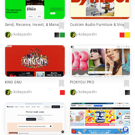
Send, Receive, Invest, & Manage
Custom Audio Furniture & Vinyl R
Your Money with Cash App
ecord Storage | Symbol Audio
y.kobayashi
y.kobayashi
KING GNU
PICKYOU PRO
y.kobayashi
y.kobayashi