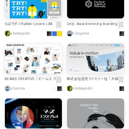
らばラボ | Rubber Lovers LAB.
Only: Award-winning branding ag
ency UK | Research, strategy and
y.kobayashi
h.koyama
design
BEAMS CREATIVE｜ビームス クリ
株式会社住宅ファミリー社｜大阪市
エイティブ
東淀川区・淡路の賃貸管理・不動産
y.harima
y.kobayashi
事業