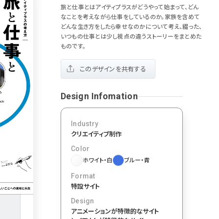
旅と仕事とはアイティプラスがどうやって始まって、どん
おもしろい
グリッドデザイン
かわいい
鮮やか
美しい
なことを考えながら仕事をしているのか。家族を含めて
落ち着きのある
高級感
イケてるレイアウト
70
どんな生き方をしたら幸せなのかについて考え、綴った、
いつもの仕事とは少し視点の違うストーリーをまとめた
下層ページから検索
55
ものです。
Aboutページ
46
投稿一覧(記事/商品など)
このデザインを共有する
投稿詳細(記事/商品など)
づく表記
43
サービス紹介
Design Infomation
38
お問い合わせ
採用サイト
Industry
34
プライバシーポリシー
クリエイティブ制作
32
よくある質問
Color
ホワイト・白
ブルー・青
会社情報
28
メニュー
Format
特設サイト
13
料金表
Design
規約/法律に基づく表記
アニメーションが特徴的なサイト
CSR