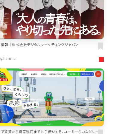
おもしろい
グリッドデザイン
かわいい
鮮やか
美しい
落ち着きのある
高級感
イケてるレイアウト
70
下層ページから検索
55
Aboutページ
46
投稿一覧(記事/商品など)
用情報｜株式会社デジタルマーケティングジャパン
投稿詳細(記事/商品など)
づく表記
43
サービス紹介
y.harima
38
お問い合わせ
採用サイト
34
プライバシーポリシー
32
よくある質問
会社情報
28
メニュー
13
料金表
規約/法律に基づく表記
南で賃貸から資産運用までお手伝いする、ユーミーらいふグループ
CSR