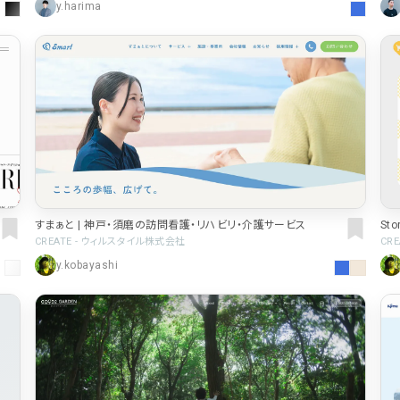
y.harima
St
すまぁと | 神戸・須磨の訪問看護・リハビリ・介護サービス
提
CR
CREATE - ウィルスタイル株式会社
y.kobayashi