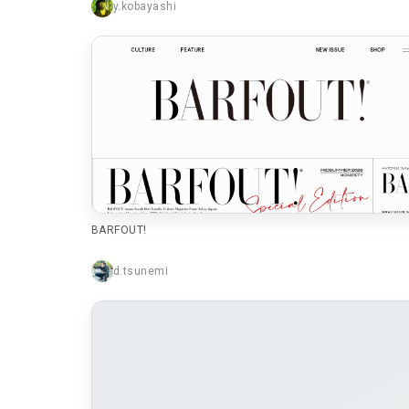
y.kobayashi
BARFOUT!
d.tsunemi