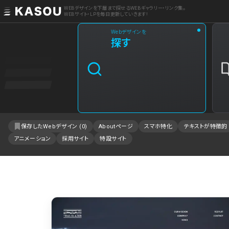
WEBデザインを下層まで探せるWEBギャラリー・リンク集。
WEBサイト・LPを毎日更新していきます!
Webデザインを
業界
探す
クリエイティブ制作
2
飲食・食品・飲料
1
エンタメ・趣味・娯楽
1
保存したWebデザイン (
0
)
Aboutページ
スマホ特化
テキストが特徴的
アニメーション
採用サイト
特設サイト
製品・工業・素材
IT・システム
事業・組織
不動産・建築・施設
ファッション・アクセサリー