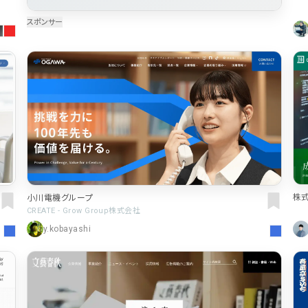
株式
小川電機グループ
約束
CREATE - Grow Group株式会社
y.kobayashi