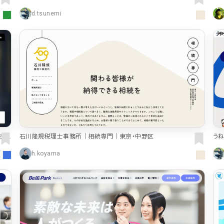
| 
16
EC・Webサービス
75
カラー
d.tsunemi
30
メディア・ポータル
71
ブルー・青
29
ポートフォリオ
46
ホワイト・白
97
キャンペーン
16
ブラック・黒・グ
グリーン・緑
カラフル・多色
う
売・
石川隆規税理士事務所｜相続専門｜東京・中野区
31
テキストが特徴的なサイト
158
レッド・赤
h.koyama
46
多言語対応
101
イエロー・黄色
97
動画が特徴的なサイト
96
オレンジ・橙色
90
スマホ特化・モバイルファースト
68
ブラウン・茶色