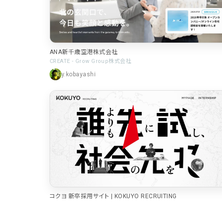
パーツ
ANA新千歳空港株式会社
スライダー
3
CREATE - Grow Group株式会社
y.kobayashi
スクロール追従
3
リピートアニメーション
3
ハンバーガーメニュー
2
コクヨ 新卒採用サイト | KOKUYO RECRUITING