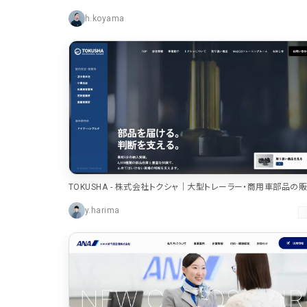
特設サイト
2
h.koyama
企画・プロモーション
1
店舗・施設紹介
1
採用サイト
デザイン
TOKUSHA - 株式会社トクシャ｜大型トレーラー・商用車部品の販
写真が特徴的なサイト
4
配達・発送
y.harima
イラストが特徴的なサイト
3
アニメーションが特徴的なサイト
2
レイアウトが特徴的なサイト
2