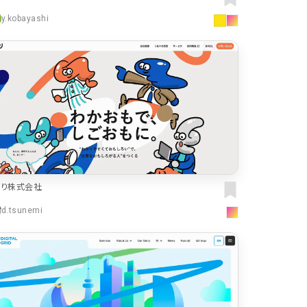
株式会社ユーミーホールディングス
カート
y.kobayashi
ローディング
ログイン
286
決済画面
286
パーツから検索
レー
249
スライダー
スクロール追従
174
リピートアニメーション
157
ハンバーガーメニュー
ねり株式会社
動画
118
d.tsunemi
モーダル
112
ローディング
検索エリア
85
71