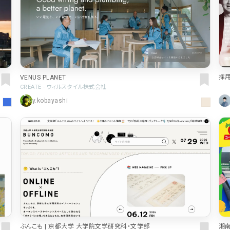
車・バイク他
22
会社情報
64
CSR・サスティナビリティ
18
メニュー
51
アート
16
料金表
42
採
VENUS PLANET
ウェディング
15
規約/法律に基
CREATE - ウィルスタイル株式会社
39
y.kobayashi
その他
5
CSR
35
カート
ローディング
ログイン
90
サービス紹介
90
決済画面
25
LP (ランディングページ)
89
湘
ぶんこも | 京都大学 大学院文学研究科・文学部