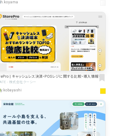
h.koyama
orePro | キャッシュレス決済・POSレジに関する比較・導入情報を
供する専門メディア
EATE - 株式会社クーシー
y.kobayashi