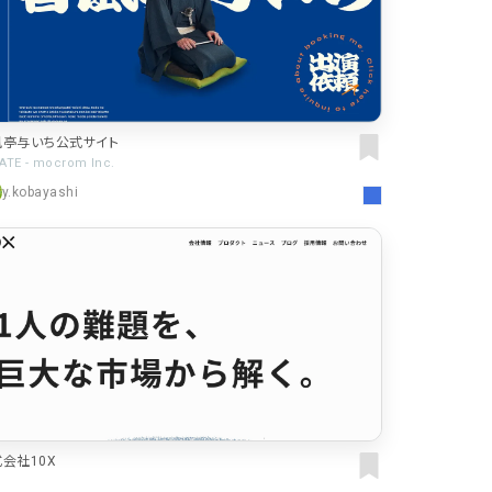
風亭与いち公式サイト
ATE - mocrom Inc.
y.kobayashi
会社10X