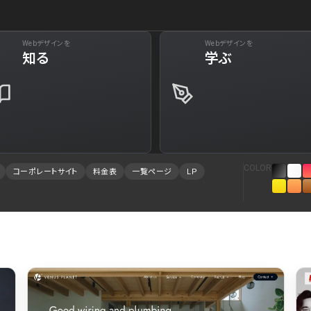
Webデザインを
Webデザインを
下層ペー
知る
学ぶ
29
Web・クラウドサービス
34
Aboutページ
73
美容
31
投稿一覧(記事/
61
旅行・ホテル・観光
30
投稿詳細(記事/
COLOR
コーポレートサイト
料金表
一覧ページ
LP
94
就職・人材サービス
28
サービス紹介
88
広告・マーケティング
27
お問い合わせ
84
インテリア・雑貨
23
採用サイト
78
インフラ
23
プライバシーポ
75
金融・保険・会計・法律
23
よくある質問