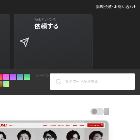
掲載依頼・お問い合わせ
Webデザインを
ジ
依頼する
627
商品など)
598
商品など)
521
SEARCH
432
271
カラーで検索
161
人気の検索ワード
リシー
126
シンプル
スタイリッシュ
楽しい
にぎやかな
インパクトのある
かっこいい
暖かみのある
統一性のある
120