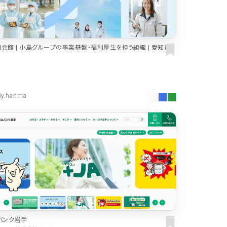
会館 | 小島グループの事業基盤・福利厚生を担う組織 | 愛知県
田市
y.harima
バンク岩手