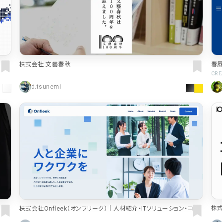
春
株式会社 文藝春秋
CRE
d.tsunemi
株式
株式会社Onfleek（オンフリーク）｜人材紹介・ITソリューション・コン
ストラクション事業