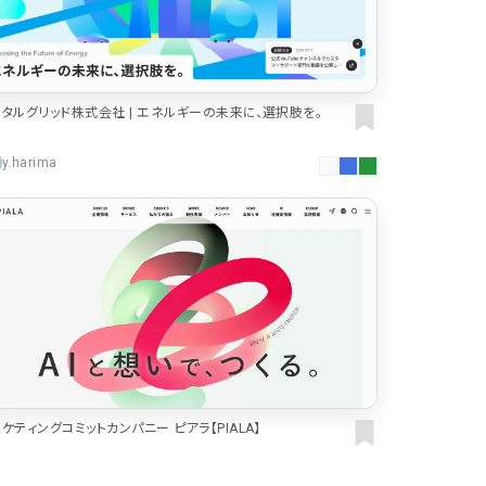
色
59
44
タルグリッド株式会社 | エネルギーの未来に、選択肢を。
40
y.harima
ケティングコミットカンパニー ピアラ【PIALA】