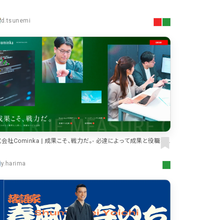
d.tsunemi
会社Cominka | 成果こそ、戦力だ。- 必達によって成果と役職を
する会社 -
y.harima