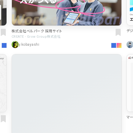
ピンク・桃色・桜
ベージュ・白茶
デジ
株式会社ベルパーク 採用サイト
パープル・紫
65
動画
212
CREATE - Grow Group株式会社
y.kobayashi
62
モーダル
87
33
ローディング
82
35
検索エリア
58
マー