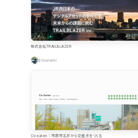
ポータルサイト･メディア･マガジンWE
B
教育・学校
暮らし商品・サービス
株式会社TRAILBLAZER
医療・ヘルスケア・健康
d.tsunemi
行政・NPO・団体・協会
形式
コーポレートサイト
3
商品・製品紹介
2
Co-saten｜市原市五井から交差点をつくる