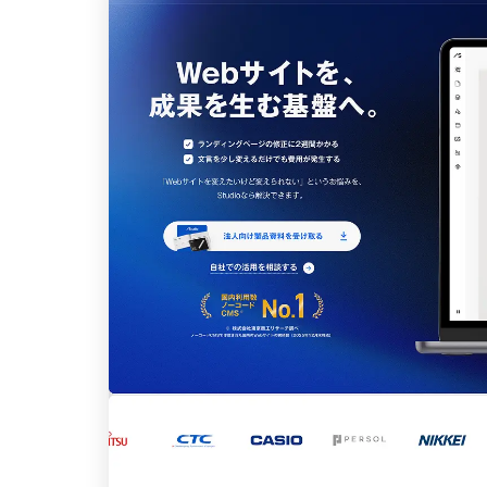
ポータルサイト･メディア･マガジンWE
B
教育・学校
暮らし商品・サービス
医療・ヘルスケア・健康
行政・NPO・団体・協会
形式
コーポレートサイト
3
商品・製品紹介
2