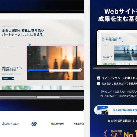
車・バイク他
22
会社情報
64
CSR・サスティナビリティ
18
メニュー
51
アート
16
料金表
42
ウェディング
15
規約/法律に基
39
その他
5
CSR
35
カート
ローディング
ログイン
91
サービス紹介
90
決済画面
25
LP (ランディングページ)
89