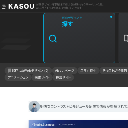
WEBデザインを下層まで探せるWEBギャラリー・リンク集。
WEBサイト・LPを毎日更新していきます!
Webデザインを
業界
探す
クリエイティブ制作
2
飲食・食品・飲料
1
エンタメ・趣味・娯楽
1
保存したWebデザイン (
0
)
Aboutページ
スマホ特化
テキストが特徴的
アニメーション
採用サイト
特設サイト
製品・工業・素材
IT・システム
事業・組織
明快なコントラストとモジュール配置で情報が整理されて
不動産・建築・施設
ファッション・アクセサリー