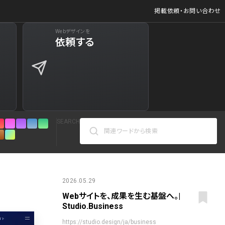
掲載依頼・お問い合わせ
Webデザインを
ジ
依頼する
627
商品など)
598
商品など)
521
SEARCH
432
271
カラーで検索
161
2026.05.29
Webサイトを、成果を生む基盤へ。|
人気の検索ワード
リシー
126
Studio.Business
シンプル
スタイリッシュ
楽しい
にぎやかな
https://studio.design/ja/business
インパクトのある
かっこいい
暖かみのある
統一性のある
120