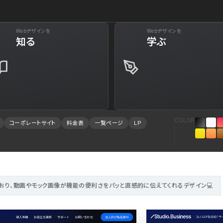
Webデザインを
Webデザインを
下層ペー
知る
学ぶ
29
Web・クラウドサービス
34
Aboutページ
73
美容
31
投稿一覧(記事/
61
旅行・ホテル・観光
30
投稿詳細(記事/
COLOR
コーポレートサイト
料金表
一覧ページ
LP
94
就職・人材サービス
28
サービス紹介
88
広告・マーケティング
27
お問い合わせ
84
インテリア・雑貨
23
採用サイト
おり、動画やモック画像が機能の便利さをパッと直感的に伝えてくれるデザイン💻
78
インフラ
23
プライバシーポ
75
金融・保険・会計・法律
23
よくある質問