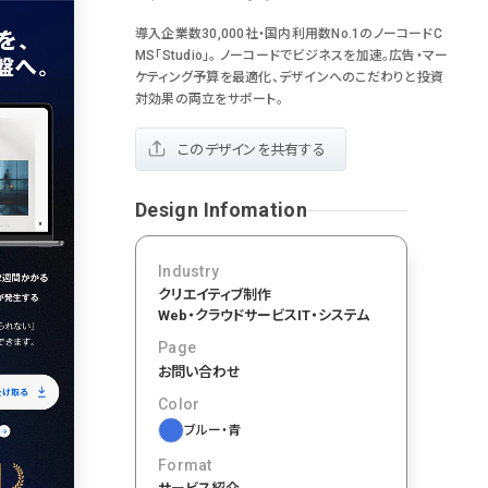
おもしろい
グリッドデザイン
かわいい
鮮やか
美しい
導入企業数30,000社・国内利用数No.1のノーコードC
落ち着きのある
高級感
イケてるレイアウト
70
MS「Studio」。 ノーコードでビジネスを加速。広告・マー
ケティング予算を最適化、デザインへのこだわりと投資
下層ページから検索
55
対効果の両立をサポート。
Aboutページ
46
投稿一覧(記事/商品など)
このデザインを共有する
投稿詳細(記事/商品など)
づく表記
43
サービス紹介
Design Infomation
38
お問い合わせ
採用サイト
Industry
34
クリエイティブ制作
プライバシーポリシー
Web・クラウドサービス
IT・システム
33
よくある質問
Page
会社情報
お問い合わせ
28
メニュー
Color
13
料金表
ブルー・青
規約/法律に基づく表記
Format
CSR