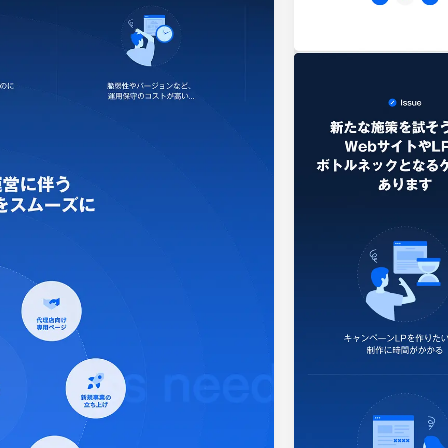
ピンク・桃色・桜
ベージュ・白茶
パープル・紫
65
動画
212
62
モーダル
87
34
ローディング
83
35
検索エリア
58