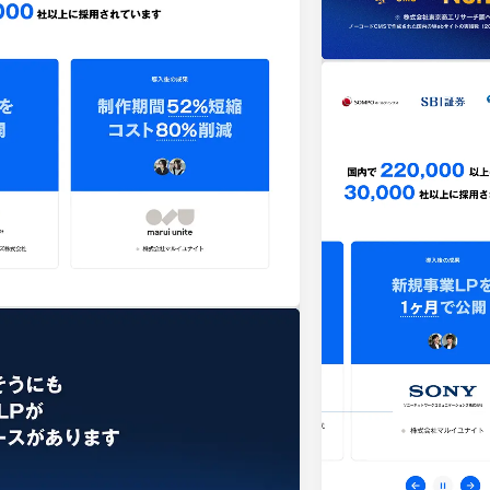
16
EC・Webサービス
75
カラー
30
メディア・ポータル
72
ブルー・青
29
ポートフォリオ
46
ホワイト・白
97
キャンペーン
16
ブラック・黒・グ
グリーン・緑
カラフル・多色
31
テキストが特徴的なサイト
158
レッド・赤
46
多言語対応
101
イエロー・黄色
97
動画が特徴的なサイト
96
オレンジ・橙色
90
スマホ特化・モバイルファースト
68
ブラウン・茶色