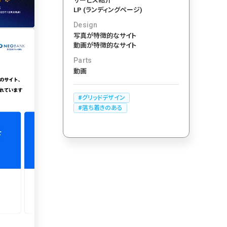
サービス紹介
LP (ランディングページ)
カート
Design
ローディング
写真が特徴的なサイト
ログイン
286
動画が特徴的なサイト
決済画面
Parts
286
動画
パーツから検索
レー
250
スライダー
グリッドデザイン
スクロール追従
175
落ち着きのある
リピートアニメーション
157
ハンバーガーメニュー
動画
118
モーダル
112
ローディング
検索エリア
85
71