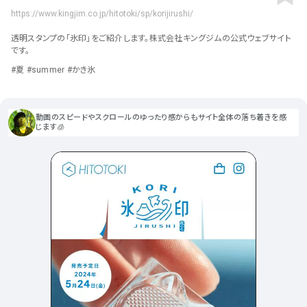
ポータルサイト･メディア･マガ
車・バイク他
22
64
https://www.kingjim.co.jp/hitotoki/sp/korijirushi/
ジンWEB
人気の検索ワード
シンプル
スタイリッシュ
楽しい
にぎやかな
CSR・サスティナビリティ
18
透明スタンプの「氷印」をご紹介します。株式会社キングジムの公式ウェブサイト
教育・学校
51
インパクトのある
かっこいい
暖かみのある
統一性のある
です。
おもしろい
グリッドデザイン
かわいい
鮮やか
美しい
アート
16
#夏 #summer #かき氷
暮らし商品・サービス
42
落ち着きのある
高級感
イケてるレイアウト
ウェディング
15
医療・ヘルスケア・健康
39
下層ページから検索
動画のスピードやスクロールのゆったり感からもサイト全体の落ち着きを感
Aboutページ
その他
5
じます🧊
行政・NPO・団体・協会
35
投稿一覧(記事/商品など)
形式
投稿詳細(記事/商品など)
サービス紹介
コーポレートサイト
サービス紹介
393
90
お問い合わせ
採用サイト
商品・製品紹介
LP (ランディングページ)
225
89
プライバシーポリシー
特設サイト
EC・Webサービス
216
75
よくある質問
会社情報
企画・プロモーション
メディア・ポータル
130
72
メニュー