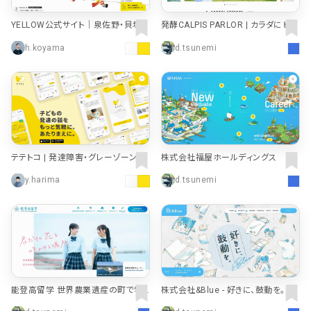
YELLOW公式サイト｜泉佐野・貝塚・
発酵CALPIS PARLOR | カラダにピー
和歌山｜障がい者アート・就労移行
ス。「カルピス」
h.koyama
d.tsunemi
支援・就労継続支援・就労定着支援
事業所
テテトコ | 発達障害・グレーゾーンの
株式会社福屋ホールディングス 採
子育てSNS
用情報
y.harima
d.tsunemi
能登高留学 世界農業遺産の町で学
株式会社&Blue - 好きに、鼓動を。
ぶ