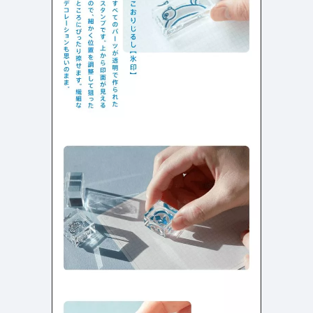
検索エリア
リピートアニメーション
ローディング
336
83
ハンバーガーメニュー
検索エリア
235
58
下層ページ
Aboutページ
メニュー
627
55
投稿一覧(記事/商品など)
料金表
599
46
投稿詳細(記事/商品など)
規約/法律に基づく表記
522
43
サービス紹介
CSR
434
39
お問い合わせ
カート
273
34
採用サイト
ローディング
161
33
プライバシーポリシー
ログイン
126
28