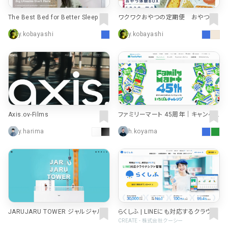
The Best Bed for Better Sleep | C
ワクワクおやつの定期便 おやつ体
asper Online Mattress Store
験BOX snaq.me
y.kobayashi
y.kobayashi
Axis.ov-Films
ファミリーマート 45周年｜キャンペ
ーン｜ファミリーマート
y.harima
h.koyama
JARUJARU TOWER ジャルジャルタ
らくしふ | LINEにも対応するクラウド
ワー
シフト管理
CREATE - 株式会社クーシー