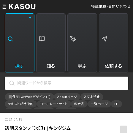
掲載依頼・お問い合わせ
業界
クリエイティブ制作
Web・クラウドサービス
229
34
飲食・食品・飲料
美容
173
31
エンタメ・趣味・娯楽
旅行・ホテル・観光
161
30
探す
知る
学ぶ
依頼する
製品・工業・素材
就職・人材サービス
95
28
IT・システム
広告・マーケティング
88
27
保存したWebデザイン (
0
)
Aboutページ
スマホ特化
事業・組織
インテリア・雑貨
84
23
テキストが特徴的
コーポレートサイト
料金表
一覧ページ
LP
不動産・建築・施設
インフラ
78
23
アニメーション
採用サイト
特設サイト
2024.04.15
カラーで検索
ファッション・アクセサリー
金融・保険・会計・法律
76
23
透明スタンプ「氷印」 | キングジム