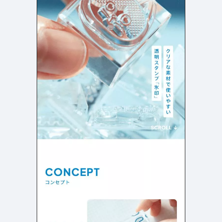
店舗・施設紹介
ポートフォリオ
129
46
料金表
規約/法律に基づく表記
採用サイト
キャンペーン
97
16
CSR
カート
デザイン
ローディング
ログイン
写真が特徴的なサイト
テキストが特徴的なサイト
431
158
決済画面
イラストが特徴的なサイト
多言語対応
347
102
パーツから検索
アニメーションが特徴的なサ
動画が特徴的なサイト
96
297
スライダー
イト
スクロール追従
スマホ特化・モバイルファース
68
レイアウトが特徴的なサイト
290
ト
リピートアニメーション
ハンバーガーメニュー
パーツ
動画
モーダル
スライダー
動画
365
212
ローディング
スクロール追従
モーダル
362
87