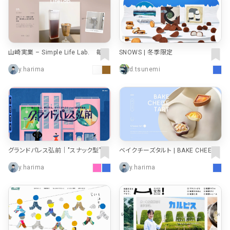
山崎実業 – Simple Life Lab. 毎日
SNOWS | 冬季限定
をちょっと素敵に、ちょっと便利に。
y.harima
d.tsunemi
グランドパレス弘前｜"スナック型"複
ベイクチーズタルト | BAKE CHEESE
合施設（青森）
TART
y.harima
y.harima