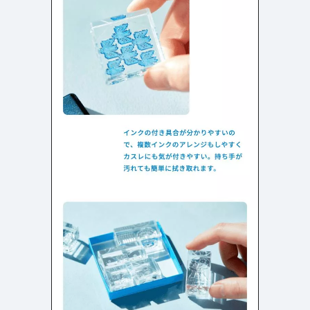
よくある質問
決済画面
121
13
会社情報
72
カラー
ブルー・青
イエロー・黄色
287
112
ホワイト・白
オレンジ・橙色
287
85
ブラック・黒・グレー
ブラウン・茶色
251
71
グリーン・緑
ピンク・桃色・桜色
175
59
カラフル・多色
ベージュ・白茶
158
44
レッド・赤
パープル・紫
118
40