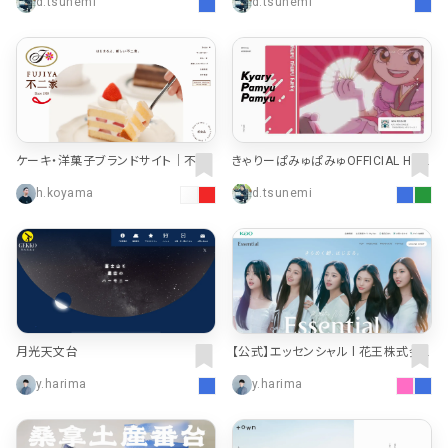
d.tsunemi
d.tsunemi
ケーキ・洋菓子ブランドサイト｜不二
きゃりーぱみゅぱみゅOFFICIAL HOM
家
EPAGE
h.koyama
d.tsunemi
月光天文台
【公式】エッセンシャル l 花王株式会
社
y.harima
y.harima