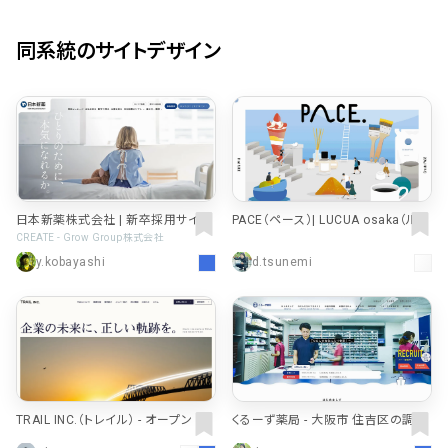
同系統のサイトデザイン
日本新薬株式会社 | 新卒採用サイト
PACE（ペース）| LUCUA osaka（ルク
ア大阪）
CREATE - Grow Group株式会社
y.kobayashi
d.tsunemi
TRAIL INC.（トレイル） - オープン マ
くるーず薬局 - 大阪市 住吉区の調剤
ネジメント®
薬局・在宅医療