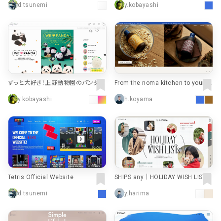
d.tsunemi
y.kobayashi
ずっと大好き！上野動物園のパンダた
From the noma kitchen to yours ·
ち｜YOU+MORE!｜フェリシモ
Noma Projects
y.kobayashi
h.koyama
Tetris Official Website
SHIPS any｜HOLIDAY WISH LISTs
｜株式会社シップス
d.tsunemi
y.harima