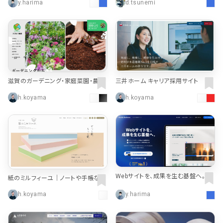
y.harima
d.tsunemi
滋賀のガーデニング・家庭菜園・農業
三井ホーム キャリア採用サイト
資材専門店 | カワシマ種苗
h.koyama
h.koyama
Webサイトを、成果を生む基盤へ。| St
紙のミルフィーユ｜ノートや手帳など
udio.Business
を中心としたデザイン文具・雑貨ブラ
h.koyama
y.harima
ンド