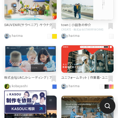
SAUVENIR(サウベニア) -サウナグッ
town | 小田急の仲介
ズ専業ブランド-
CREATE - 株式会社STARRYWORKS
y.harima
y.harima
株式会社UACJトレーディング | アル
ユニフォームネット | 作業着・ユニフォ
ミ・銅素材を通じてモノづくりに貢献
ームの販売・レンタル
y.kobayashi
y.harima