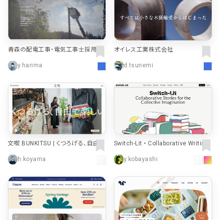
青森の配電工事・電気工事士採用｜
オイレス工業株式会社
株式会社アペック【東北電力指定の
y.harima
d.tsunemi
配電工事会社】
文喫 BUNKITSU | くつろげる、自由で
Switch-Lit • Collaborative Writing
楽しい本屋。
App
h.koyama
y.kobayashi