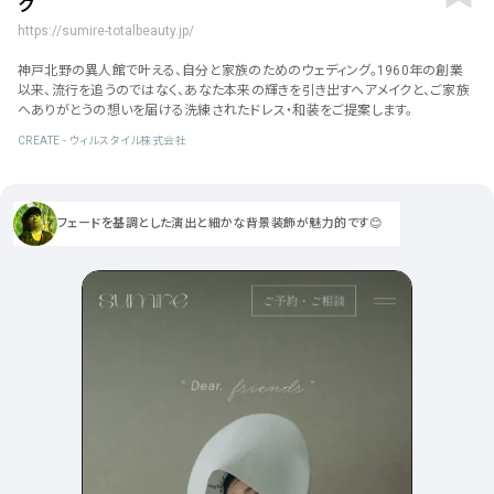
ク
ポータルサイト･メディア･マガ
車・バイク他
22
64
ジンWEB
人気の検索ワード
https://sumire-totalbeauty.jp/
シンプル
スタイリッシュ
楽しい
にぎやかな
CSR・サスティナビリティ
18
教育・学校
51
神戸北野の異人館で叶える、自分と家族のためのウェディング。1960年の創業
インパクトのある
かっこいい
暖かみのある
統一性のある
以来、流行を追うのではなく、あなた本来の輝きを引き出すヘアメイクと、ご家族
おもしろい
グリッドデザイン
かわいい
鮮やか
美しい
アート
16
へありがとうの想いを届ける洗練されたドレス・和装をご提案します。
暮らし商品・サービス
42
落ち着きのある
高級感
イケてるレイアウト
CREATE - ウィルスタイル株式会社
ウェディング
15
医療・ヘルスケア・健康
39
下層ページから検索
Aboutページ
その他
5
行政・NPO・団体・協会
35
フェードを基調とした演出と細かな背景装飾が魅力的です😊
投稿一覧(記事/商品など)
形式
投稿詳細(記事/商品など)
サービス紹介
コーポレートサイト
サービス紹介
392
90
お問い合わせ
採用サイト
商品・製品紹介
LP (ランディングページ)
225
89
プライバシーポリシー
特設サイト
EC・Webサービス
216
75
よくある質問
会社情報
企画・プロモーション
メディア・ポータル
130
72
メニュー