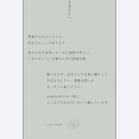
検索エリア
リピートアニメーション
ローディング
335
83
ハンバーガーメニュー
検索エリア
235
58
下層ページ
Aboutページ
メニュー
627
55
投稿一覧(記事/商品など)
料金表
598
46
投稿詳細(記事/商品など)
規約/法律に基づく表記
521
43
サービス紹介
CSR
433
38
お問い合わせ
カート
272
34
採用サイト
ローディング
161
33
プライバシーポリシー
ログイン
126
28