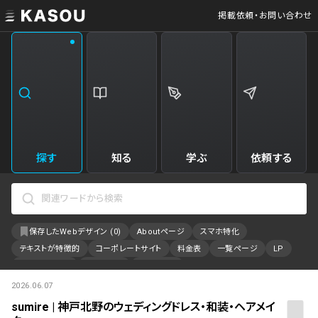
掲載依頼・お問い合わせ
業界
クリエイティブ制作
Web・クラウドサービス
229
34
飲食・食品・飲料
美容
173
31
エンタメ・趣味・娯楽
旅行・ホテル・観光
161
30
探す
知る
学ぶ
依頼する
製品・工業・素材
就職・人材サービス
94
28
IT・システム
広告・マーケティング
88
27
保存したWebデザイン (
0
)
Aboutページ
スマホ特化
事業・組織
インテリア・雑貨
84
23
テキストが特徴的
コーポレートサイト
料金表
一覧ページ
LP
不動産・建築・施設
インフラ
78
23
アニメーション
採用サイト
特設サイト
2026.06.07
カラーで検索
ファッション・アクセサリー
金融・保険・会計・法律
76
23
sumire | 神戸北野のウェディングドレス・和装・ヘアメイ