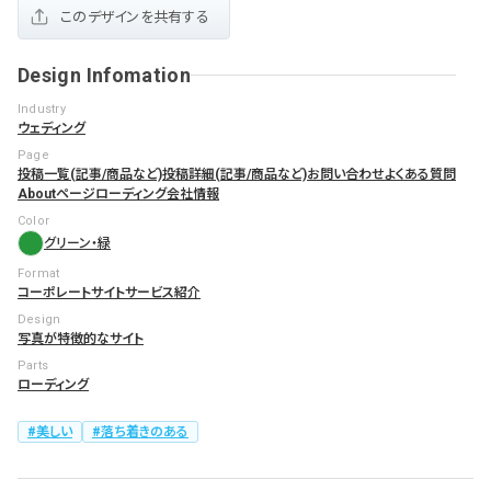
このデザインを共有する
Design Infomation
Industry
ウェディング
Page
投稿一覧(記事/商品など)
投稿詳細(記事/商品など)
お問い合わせ
よくある質問
Aboutページ
ローディング
会社情報
Color
グリーン・緑
Format
コーポレートサイト
サービス紹介
Design
写真が特徴的なサイト
Parts
ローディング
美しい
落ち着きのある