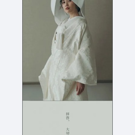
店舗・施設紹介
ポートフォリオ
129
46
料金表
規約/法律に基づく表記
採用サイト
キャンペーン
97
16
CSR
カート
デザイン
ローディング
ログイン
写真が特徴的なサイト
テキストが特徴的なサイト
431
158
決済画面
イラストが特徴的なサイト
多言語対応
347
101
パーツから検索
アニメーションが特徴的なサ
動画が特徴的なサイト
96
297
スライダー
イト
スクロール追従
スマホ特化・モバイルファース
68
レイアウトが特徴的なサイト
290
ト
リピートアニメーション
ハンバーガーメニュー
パーツ
動画
モーダル
スライダー
動画
365
212
ローディング
スクロール追従
モーダル
362
87