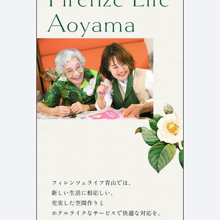
よくある質問
決済画面
120
13
会社情報
70
カラー
ブルー・青
イエロー・黄色
286
112
ホワイト・白
オレンジ・橙色
286
85
ブラック・黒・グレー
ブラウン・茶色
250
71
グリーン・緑
ピンク・桃色・桜色
175
59
カラフル・多色
ベージュ・白茶
157
44
レッド・赤
パープル・紫
118
40