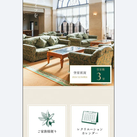
店舗・施設紹介
ポートフォリオ
129
46
料金表
規約/法律に基づく表記
採用サイト
キャンペーン
97
16
CSR
カート
デザイン
ローディング
ログイン
写真が特徴的なサイト
テキストが特徴的なサイト
431
158
決済画面
イラストが特徴的なサイト
多言語対応
346
101
パーツから検索
アニメーションが特徴的なサ
動画が特徴的なサイト
96
297
スライダー
イト
スクロール追従
スマホ特化・モバイルファース
68
レイアウトが特徴的なサイト
290
ト
リピートアニメーション
ハンバーガーメニュー
パーツ
動画
モーダル
スライダー
動画
365
212
ローディング
スクロール追従
モーダル
362
87