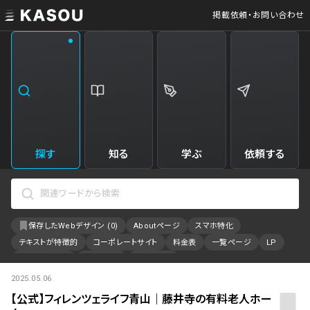
掲載依頼・お問い合わせ
業界
クリエイティブ制作
Web・クラウドサービス
229
34
飲食・食品・飲料
美容
173
31
エンタメ・趣味・娯楽
旅行・ホテル・観光
161
30
探す
知る
学ぶ
依頼する
製品・工業・素材
就職・人材サービス
94
28
IT・システム
広告・マーケティング
88
27
保存したWebデザイン (
0
)
Aboutページ
スマホ特化
事業・組織
インテリア・雑貨
84
23
テキストが特徴的
コーポレートサイト
料金表
一覧ページ
LP
不動産・建築・施設
インフラ
78
23
アニメーション
採用サイト
特設サイト
2025.05.06
カラーで検索
ファッション・アクセサリー
金融・保険・会計・法律
75
23
【公式】フィレンツェライフ青山｜藤井寺の有料老人ホー