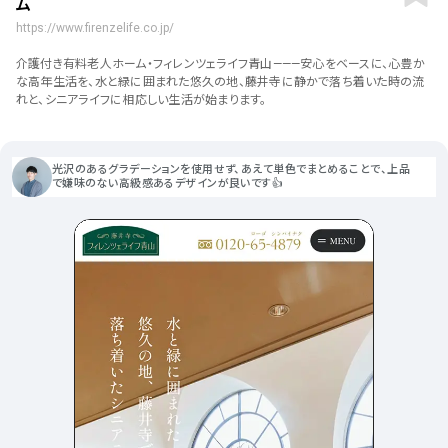
ム
ポータルサイト･メディア･マガ
車・バイク他
22
64
ジンWEB
人気の検索ワード
https://www.firenzelife.co.jp/
シンプル
スタイリッシュ
楽しい
にぎやかな
CSR・サスティナビリティ
18
教育・学校
51
介護付き有料老人ホーム・フィレンツェライフ青山———安心をベースに、心豊か
インパクトのある
かっこいい
暖かみのある
統一性のある
な高年生活を、水と緑に囲まれた悠久の地、藤井寺に静かで落ち着いた時の流
おもしろい
グリッドデザイン
かわいい
鮮やか
美しい
アート
16
れと、シニアライフに相応しい生活が始まります。
暮らし商品・サービス
42
落ち着きのある
高級感
イケてるレイアウト
ウェディング
15
医療・ヘルスケア・健康
39
下層ページから検索
光沢のあるグラデーションを使用せず、あえて単色でまとめることで、上品
Aboutページ
その他
5
で嫌味のない高級感あるデザインが良いです👍
行政・NPO・団体・協会
35
投稿一覧(記事/商品など)
形式
投稿詳細(記事/商品など)
サービス紹介
コーポレートサイト
サービス紹介
391
90
お問い合わせ
採用サイト
商品・製品紹介
LP (ランディングページ)
225
89
プライバシーポリシー
特設サイト
EC・Webサービス
216
75
よくある質問
会社情報
企画・プロモーション
メディア・ポータル
130
72
メニュー