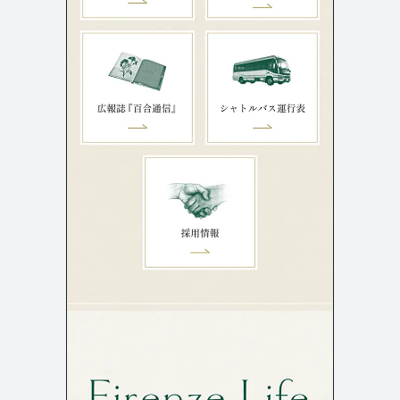
検索エリア
リピートアニメーション
ローディング
334
83
ハンバーガーメニュー
検索エリア
235
58
下層ページ
Aboutページ
メニュー
627
55
投稿一覧(記事/商品など)
料金表
598
46
投稿詳細(記事/商品など)
規約/法律に基づく表記
521
43
サービス紹介
CSR
432
38
お問い合わせ
カート
271
34
採用サイト
ローディング
161
33
プライバシーポリシー
ログイン
126
28