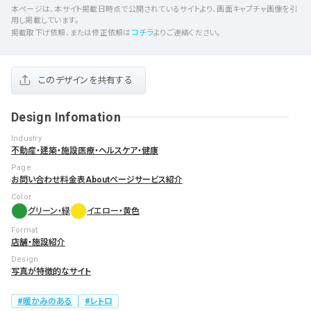
本ページは、本サイト掲載日時点で公開されているサイトより、画面キャプチャ画像を引
用し掲載しています。
コチラ
掲載取下げ依頼、または修正依頼は
よりご連絡ください。
このデザインを共有する
Design Infomation
Industry
不動産・建築・施設
医療・ヘルスケア・健康
Page
お問い合わせ
料金表
Aboutページ
サービス紹介
Color
グリーン・緑
イエロー・黄色
Format
店舗・施設紹介
Design
写真が特徴的なサイト
暖かみのある
レトロ