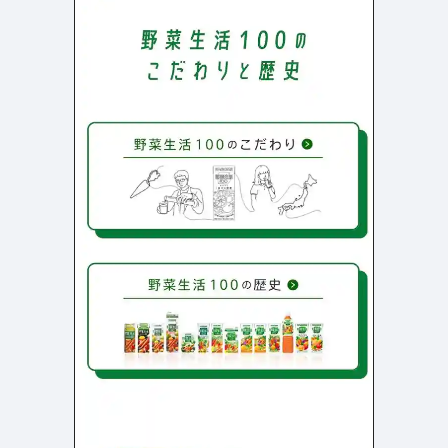
よくある質問
決済画面
120
13
会社情報
70
カラー
ブルー・青
イエロー・黄色
286
112
ホワイト・白
オレンジ・橙色
286
85
ブラック・黒・グレー
ブラウン・茶色
249
71
グリーン・緑
ピンク・桃色・桜色
174
59
カラフル・多色
ベージュ・白茶
157
44
レッド・赤
パープル・紫
118
40