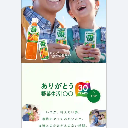
店舗・施設紹介
ポートフォリオ
129
46
料金表
規約/法律に基づく表記
採用サイト
キャンペーン
97
16
CSR
カート
デザイン
ローディング
ログイン
写真が特徴的なサイト
テキストが特徴的なサイト
431
158
決済画面
イラストが特徴的なサイト
多言語対応
346
101
パーツから検索
アニメーションが特徴的なサ
動画が特徴的なサイト
96
297
スライダー
イト
スクロール追従
スマホ特化・モバイルファース
68
レイアウトが特徴的なサイト
290
ト
リピートアニメーション
ハンバーガーメニュー
パーツ
動画
モーダル
スライダー
動画
365
212
ローディング
スクロール追従
モーダル
362
87