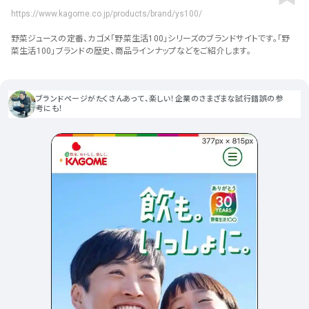
ポータルサイト･メディア･マガ
車・バイク他
22
64
https://www.kagome.co.jp/products/brand/ys100/
ジンWEB
人気の検索ワード
シンプル
スタイリッシュ
楽しい
にぎやかな
CSR・サスティナビリティ
18
野菜ジュースの定番、カゴメ「野菜生活100」シリーズのブランドサイトです。「野
教育・学校
51
インパクトのある
かっこいい
暖かみのある
統一性のある
菜生活100」ブランドの歴史、商品ラインナップなどをご紹介します。
おもしろい
グリッドデザイン
かわいい
鮮やか
美しい
アート
16
暮らし商品・サービス
42
落ち着きのある
高級感
イケてるレイアウト
ウェディング
15
ブランドページがたくさんあって、楽しい！企業のさまざまな試行錯誤の参
医療・ヘルスケア・健康
39
下層ページから検索
考にも！
Aboutページ
その他
5
行政・NPO・団体・協会
35
投稿一覧(記事/商品など)
形式
投稿詳細(記事/商品など)
サービス紹介
コーポレートサイト
サービス紹介
390
90
お問い合わせ
採用サイト
商品・製品紹介
LP (ランディングページ)
225
89
プライバシーポリシー
特設サイト
EC・Webサービス
216
75
よくある質問
会社情報
企画・プロモーション
メディア・ポータル
130
71
メニュー