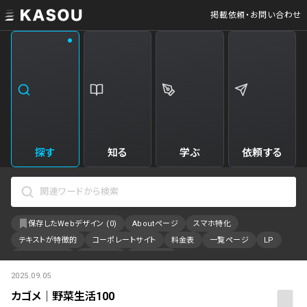
掲載依頼・お問い合わせ
業界
クリエイティブ制作
Web・クラウドサービス
229
34
飲食・食品・飲料
美容
173
31
エンタメ・趣味・娯楽
旅行・ホテル・観光
161
30
探す
知る
学ぶ
依頼する
製品・工業・素材
就職・人材サービス
94
28
IT・システム
広告・マーケティング
88
27
保存したWebデザイン (
0
)
Aboutページ
スマホ特化
事業・組織
インテリア・雑貨
84
23
テキストが特徴的
コーポレートサイト
料金表
一覧ページ
LP
不動産・建築・施設
インフラ
78
23
アニメーション
採用サイト
特設サイト
2025.09.05
カラーで検索
ファッション・アクセサリー
金融・保険・会計・法律
75
23
カゴメ｜野菜生活100