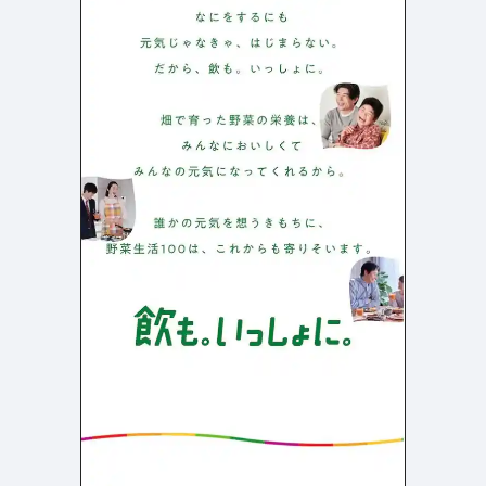
検索エリア
リピートアニメーション
ローディング
333
82
ハンバーガーメニュー
検索エリア
235
58
下層ページ
Aboutページ
メニュー
627
55
投稿一覧(記事/商品など)
料金表
598
46
投稿詳細(記事/商品など)
規約/法律に基づく表記
521
43
サービス紹介
CSR
432
38
お問い合わせ
カート
271
34
採用サイト
ローディング
161
32
プライバシーポリシー
ログイン
126
28