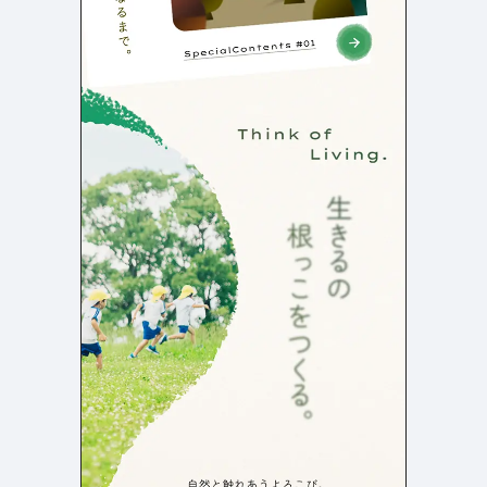
検索エリア
リピートアニメーション
ローディング
336
83
ハンバーガーメニュー
検索エリア
235
58
下層ページ
Aboutページ
メニュー
627
55
投稿一覧(記事/商品など)
料金表
599
46
投稿詳細(記事/商品など)
規約/法律に基づく表記
522
43
サービス紹介
CSR
434
39
お問い合わせ
カート
273
34
採用サイト
ローディング
161
33
プライバシーポリシー
ログイン
126
28