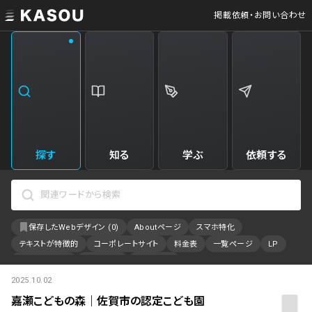
掲載依頼・お問い合わせ
業界
クリエイティブ制作
Web・クラウドサービス
229
34
飲食・食品・飲料
美容
173
31
エンタメ・趣味・娯楽
旅行・ホテル・観光
161
30
探す
知る
学ぶ
依頼する
製品・工業・素材
就職・人材サービス
95
28
IT・システム
広告・マーケティング
88
27
保存したWebデザイン (
0
)
Aboutページ
スマホ特化
事業・組織
インテリア・雑貨
84
23
テキストが特徴的
コーポレートサイト
料金表
一覧ページ
LP
不動産・建築・施設
インフラ
78
23
アニメーション
採用サイト
特設サイト
2025.10.02
カラーで検索
ファッション・アクセサリー
金融・保険・会計・法律
76
23
嘉瀬こどもの森｜佐賀市の認定こども園