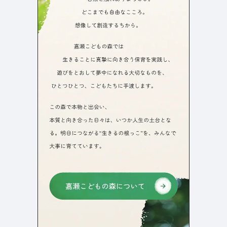
よくある質問
決済画面
121
13
会社情報
72
カラー
ブルー・青
イエロー・黄色
287
112
ホワイト・白
オレンジ・橙色
287
85
ブラック・黒・グレー
ブラウン・茶色
251
71
グリーン・緑
ピンク・桃色・桜色
175
59
カラフル・多色
ベージュ・白茶
158
44
レッド・赤
パープル・紫
118
40