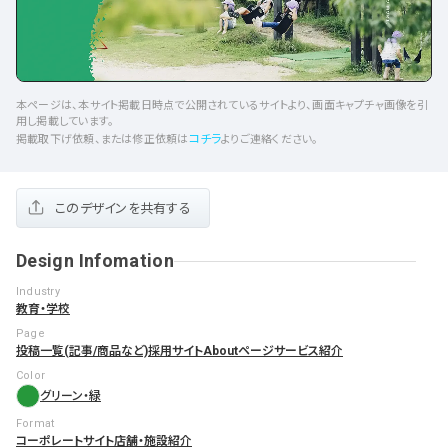
本ページは、本サイト掲載日時点で公開されているサイトより、画面キャプチャ画像を引
用し掲載しています。
コチラ
掲載取下げ依頼、または修正依頼は
よりご連絡ください。
このデザインを共有する
Design Infomation
Industry
教育・学校
Page
投稿一覧(記事/商品など)
採用サイト
Aboutページ
サービス紹介
Color
グリーン・緑
Format
コーポレートサイト
店舗・施設紹介