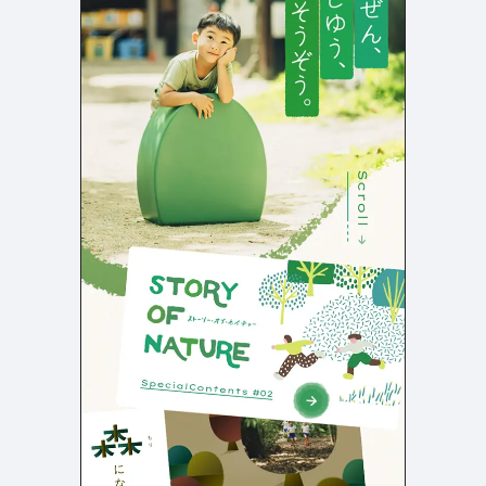
店舗・施設紹介
ポートフォリオ
129
46
料金表
規約/法律に基づく表記
採用サイト
キャンペーン
97
16
CSR
カート
デザイン
ローディング
ログイン
写真が特徴的なサイト
テキストが特徴的なサイト
431
158
決済画面
イラストが特徴的なサイト
多言語対応
347
102
パーツから検索
アニメーションが特徴的なサ
動画が特徴的なサイト
96
297
スライダー
イト
スクロール追従
スマホ特化・モバイルファース
68
レイアウトが特徴的なサイト
290
ト
リピートアニメーション
ハンバーガーメニュー
パーツ
動画
モーダル
スライダー
動画
365
212
ローディング
スクロール追従
モーダル
362
87