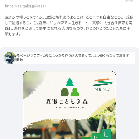
ポータルサイト･メディア･マガ
車・バイク他
22
64
https://seigaku.jp/kase/
ジンWEB
人気の検索ワード
シンプル
スタイリッシュ
楽しい
にぎやかな
CSR・サスティナビリティ
18
生きるの根っこをつくる。自然と触れあうよろこび。どこまでも自由なこころ。想像
教育・学校
51
インパクトのある
かっこいい
暖かみのある
統一性のある
して創造するちから。嘉瀬こどもの森では生きることに真摯に向き合う保育を実
践し、遊びをとおして夢中になれる大切なものを、ひとつひとつこどもたちに手
おもしろい
グリッドデザイン
かわいい
鮮やか
美しい
アート
16
暮らし商品・サービス
42
渡します。
落ち着きのある
高級感
イケてるレイアウト
ウェディング
15
医療・ヘルスケア・健康
39
下層ページから検索
Aboutページ
各ページグラフィカルにしっかり作り込んであって、且つ重くもなっておらず
その他
5
行政・NPO・団体・協会
35
素敵！
投稿一覧(記事/商品など)
形式
投稿詳細(記事/商品など)
サービス紹介
コーポレートサイト
サービス紹介
393
90
お問い合わせ
採用サイト
商品・製品紹介
LP (ランディングページ)
225
89
プライバシーポリシー
特設サイト
EC・Webサービス
216
75
よくある質問
会社情報
企画・プロモーション
メディア・ポータル
130
72
メニュー