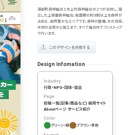
おもしろい
グリッドデザイン
かわいい
鮮やか
美しい
湯前町森林組合と水上村森林組合の２つが合併し、設
落ち着きのある
高級感
イケてるレイアウト
70
立した上球磨森林組合。総面積の約９割以上を森林が
占める、自然豊かなエリアです。森林の整備、木の伐採、
下層ページから検索
55
木材の出荷から加工まで、すべて組合内でワンストップ
Aboutページ
で行います。
46
投稿一覧(記事/商品など)
このデザインを共有する
投稿詳細(記事/商品など)
づく表記
43
サービス紹介
Design Infomation
38
お問い合わせ
採用サイト
34
Industry
プライバシーポリシー
行政・NPO・団体・協会
32
よくある質問
Page
会社情報
28
投稿一覧(記事/商品など)
採用サイト
メニュー
Aboutページ
サービス紹介
13
料金表
Color
規約/法律に基づく表記
グリーン・緑
ブラウン・茶色
CSR