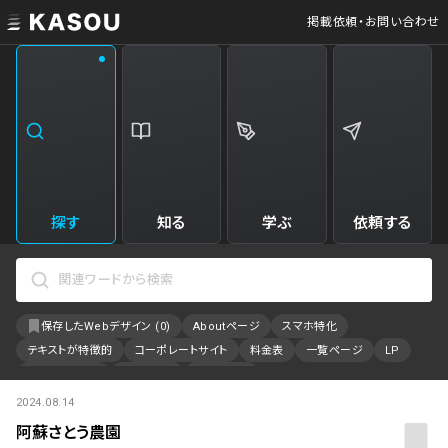
掲載依頼・お問い合わせ
業界
クリエイティブ制作
Web・クラウドサービス
229
34
飲食・食品・飲料
美容
173
31
エンタメ・趣味・娯楽
旅行・ホテル・観光
161
30
探す
知る
学ぶ
依頼する
製品・工業・素材
就職・人材サービス
94
28
IT・システム
広告・マーケティング
88
27
保存したWebデザイン (
0
)
Aboutページ
スマホ特化
事業・組織
インテリア・雑貨
84
23
テキストが特徴的
コーポレートサイト
料金表
一覧ページ
LP
不動産・建築・施設
インフラ
78
23
アニメーション
採用サイト
特設サイト
2024.08.14
カラーで検索
ファッション・アクセサリー
金融・保険・会計・法律
75
23
阿蘇さとう農園