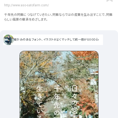
ポータルサイト･メディア･マガ
車・バイク他
22
64
http://www.aso-satofarm.com/
ジンWEB
人気の検索ワード
シンプル
スタイリッシュ
楽しい
にぎやかな
CSR・サスティナビリティ
18
千年先の阿蘇につなげていきたい、阿蘇ならではの産業を生み出すことで、阿蘇
教育・学校
51
インパクトのある
かっこいい
暖かみのある
統一性のある
らしい風景の継承をめざします。
おもしろい
グリッドデザイン
かわいい
鮮やか
美しい
アート
16
暮らし商品・サービス
42
落ち着きのある
高級感
イケてるレイアウト
ウェディング
15
医療・ヘルスケア・健康
39
暖かみのあるフォント、イラストがよくマッチして統一感がGOOD👍
下層ページから検索
Aboutページ
その他
5
行政・NPO・団体・協会
35
投稿一覧(記事/商品など)
形式
投稿詳細(記事/商品など)
サービス紹介
コーポレートサイト
サービス紹介
390
90
お問い合わせ
採用サイト
商品・製品紹介
LP (ランディングページ)
225
89
プライバシーポリシー
特設サイト
EC・Webサービス
216
75
よくある質問
会社情報
企画・プロモーション
メディア・ポータル
130
71
メニュー