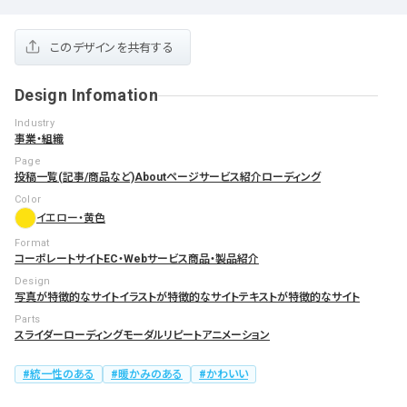
このデザインを共有する
Design Infomation
Industry
事業・組織
Page
投稿一覧(記事/商品など)
Aboutページ
サービス紹介
ローディング
Color
イエロー・黄色
Format
コーポレートサイト
EC・Webサービス
商品・製品紹介
Design
写真が特徴的なサイト
イラストが特徴的なサイト
テキストが特徴的なサイト
Parts
スライダー
ローディング
モーダル
リピートアニメーション
統一性のある
暖かみのある
かわいい