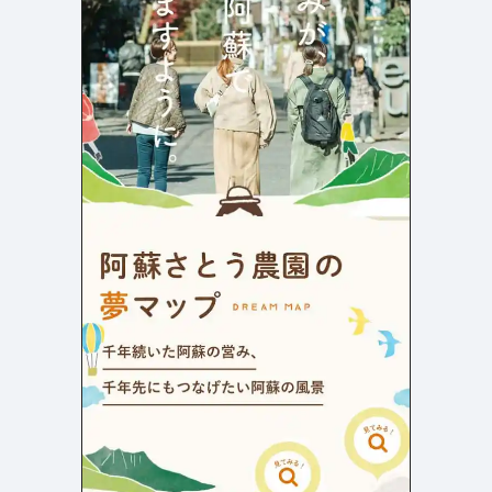
店舗・施設紹介
ポートフォリオ
129
46
料金表
規約/法律に基づく表記
採用サイト
キャンペーン
97
16
CSR
カート
デザイン
ローディング
ログイン
写真が特徴的なサイト
テキストが特徴的なサイト
431
158
決済画面
イラストが特徴的なサイト
多言語対応
346
101
パーツから検索
アニメーションが特徴的なサ
動画が特徴的なサイト
96
297
スライダー
イト
スクロール追従
スマホ特化・モバイルファース
68
レイアウトが特徴的なサイト
290
ト
リピートアニメーション
ハンバーガーメニュー
パーツ
動画
モーダル
スライダー
動画
365
212
ローディング
スクロール追従
モーダル
362
87