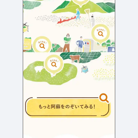
検索エリア
リピートアニメーション
ローディング
333
82
ハンバーガーメニュー
検索エリア
235
58
下層ページ
Aboutページ
メニュー
627
55
投稿一覧(記事/商品など)
料金表
598
46
投稿詳細(記事/商品など)
規約/法律に基づく表記
521
43
サービス紹介
CSR
432
38
お問い合わせ
カート
271
34
採用サイト
ローディング
161
32
プライバシーポリシー
ログイン
126
28