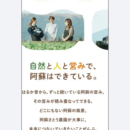
よくある質問
決済画面
120
13
会社情報
70
カラー
ブルー・青
イエロー・黄色
286
112
ホワイト・白
オレンジ・橙色
286
85
ブラック・黒・グレー
ブラウン・茶色
249
71
グリーン・緑
ピンク・桃色・桜色
174
59
カラフル・多色
ベージュ・白茶
157
44
レッド・赤
パープル・紫
118
40