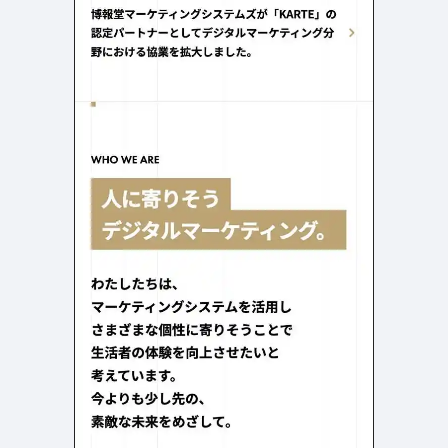
検索エリア
リピートアニメーション
ローディング
335
83
ハンバーガーメニュー
検索エリア
235
58
下層ページ
Aboutページ
メニュー
627
55
投稿一覧(記事/商品など)
料金表
598
46
投稿詳細(記事/商品など)
規約/法律に基づく表記
521
43
サービス紹介
CSR
433
38
お問い合わせ
カート
272
34
採用サイト
ローディング
161
33
プライバシーポリシー
ログイン
126
28