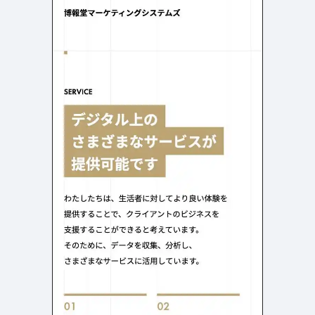
よくある質問
決済画面
121
13
会社情報
71
カラー
ホワイト・白
イエロー・黄色
287
112
ブルー・青
オレンジ・橙色
286
85
ブラック・黒・グレー
ブラウン・茶色
251
71
グリーン・緑
ピンク・桃色・桜色
175
59
カラフル・多色
ベージュ・白茶
158
44
レッド・赤
パープル・紫
118
40