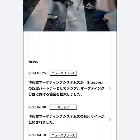
店舗・施設紹介
ポートフォリオ
129
46
料金表
規約/法律に基づく表記
採用サイト
キャンペーン
97
16
CSR
カート
デザイン
ローディング
ログイン
写真が特徴的なサイト
テキストが特徴的なサイト
431
158
決済画面
イラストが特徴的なサイト
多言語対応
347
101
パーツから検索
アニメーションが特徴的なサ
動画が特徴的なサイト
96
297
スライダー
イト
スクロール追従
スマホ特化・モバイルファース
68
レイアウトが特徴的なサイト
290
ト
リピートアニメーション
ハンバーガーメニュー
パーツ
動画
モーダル
スライダー
動画
365
212
ローディング
スクロール追従
モーダル
362
87