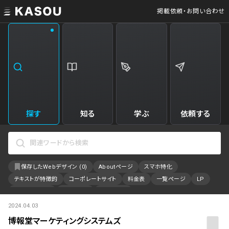
掲載依頼・お問い合わせ
業界
クリエイティブ制作
Web・クラウドサービス
229
34
飲食・食品・飲料
美容
173
31
エンタメ・趣味・娯楽
旅行・ホテル・観光
161
30
探す
知る
学ぶ
依頼する
製品・工業・素材
就職・人材サービス
94
28
IT・システム
広告・マーケティング
88
27
保存したWebデザイン (
0
)
Aboutページ
スマホ特化
事業・組織
インテリア・雑貨
84
23
テキストが特徴的
コーポレートサイト
料金表
一覧ページ
LP
不動産・建築・施設
インフラ
78
23
アニメーション
採用サイト
特設サイト
2024.04.03
カラーで検索
ファッション・アクセサリー
金融・保険・会計・法律
76
23
博報堂マーケティングシステムズ