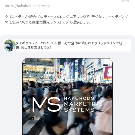
ポータルサイト･メディア･マガ
車・バイク他
22
64
https://hakuhodo-ms.co.jp/
ジンWEB
人気の検索ワード
シンプル
スタイリッシュ
楽しい
にぎやかな
CSR・サスティナビリティ
18
クリエイティブ×統合プロデュース×エンジニアリングで、デジタルマーケティング
教育・学校
51
インパクトのある
かっこいい
暖かみのある
統一性のある
の仕組みつくりと施策実践をワンストップで提供します。
おもしろい
グリッドデザイン
かわいい
鮮やか
美しい
アート
16
暮らし商品・サービス
42
落ち着きのある
高級感
イケてるレイアウト
ウェディング
15
タイポグラフィーのメリハリ、扱い方や全体に貼られたグリッドラインで統一
医療・ヘルスケア・健康
39
下層ページから検索
性、美しさも表現してる❗️
Aboutページ
その他
5
行政・NPO・団体・協会
35
投稿一覧(記事/商品など)
形式
投稿詳細(記事/商品など)
サービス紹介
コーポレートサイト
サービス紹介
392
90
お問い合わせ
採用サイト
商品・製品紹介
LP (ランディングページ)
225
89
プライバシーポリシー
特設サイト
EC・Webサービス
216
75
よくある質問
会社情報
企画・プロモーション
メディア・ポータル
130
72
メニュー