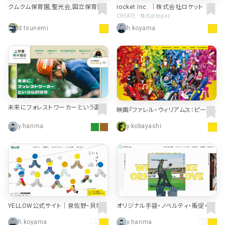
クムクム保育園,聖光会,国立保育園
rocket Inc. ｜株式会社ロケット
CREATE - 株式会社gaz
d.tsunemi
h.koyama
未来にフォレストワーカーという選択
映画『ファレル・ウィリアムス：ピース・
肢を｜ 上球磨森林組合
バイ・ピース』公式サイト
y.harima
y.kobayashi
YELLOW公式サイト｜泉佐野・貝塚・
オリジナル手袋・ノベルティ・販促・名
和歌山｜障がい者アート・就労移行
入れ | GUNTE Lab.
h.koyama
y.harima
支援・就労継続支援・就労定着支援