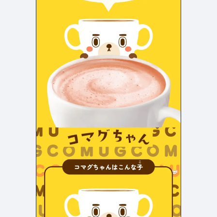
検索エリア
リピートアニメーション
ローディング
335
83
ハンバーガーメニュー
検索エリア
235
58
下層ページ
Aboutページ
メニュー
627
55
投稿一覧(記事/商品など)
料金表
598
46
投稿詳細(記事/商品など)
規約/法律に基づく表記
521
43
サービス紹介
CSR
433
38
お問い合わせ
カート
272
34
採用サイト
ローディング
161
33
プライバシーポリシー
ログイン
126
28