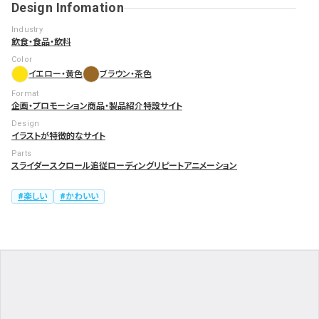
Design Infomation
Industry
飲食・食品・飲料
Color
イエロー・黄色
ブラウン・茶色
Format
企画・プロモーション
商品・製品紹介
特設サイト
Design
イラストが特徴的なサイト
Parts
スライダー
スクロール追従
ローディング
リピートアニメーション
楽しい
かわいい