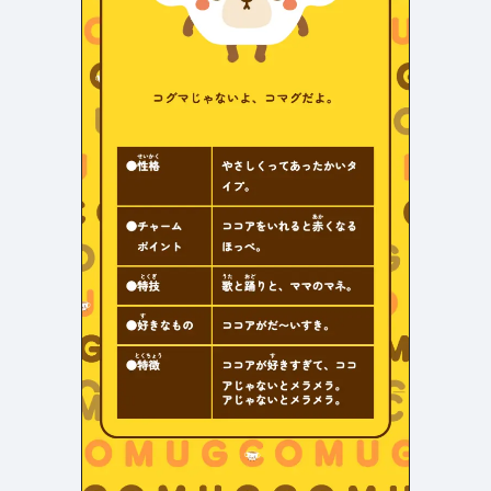
よくある質問
決済画面
121
13
会社情報
71
カラー
ホワイト・白
イエロー・黄色
287
112
ブルー・青
オレンジ・橙色
286
85
ブラック・黒・グレー
ブラウン・茶色
251
71
グリーン・緑
ピンク・桃色・桜色
175
59
カラフル・多色
ベージュ・白茶
158
44
レッド・赤
パープル・紫
118
40