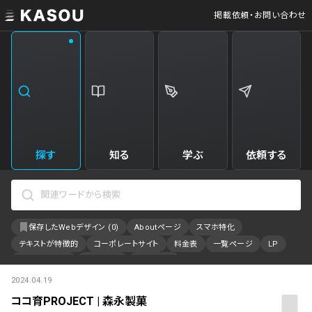
掲載依頼・お問い合わせ
業界
クリエイティブ制作
Web・クラウドサービス
229
34
飲食・食品・飲料
美容
173
31
エンタメ・趣味・娯楽
旅行・ホテル・観光
161
30
探す
知る
学ぶ
依頼する
製品・工業・素材
就職・人材サービス
94
28
IT・システム
広告・マーケティング
88
27
保存したWebデザイン (
0
)
Aboutページ
スマホ特化
事業・組織
インテリア・雑貨
84
23
テキストが特徴的
コーポレートサイト
料金表
一覧ページ
LP
不動産・建築・施設
インフラ
78
23
アニメーション
採用サイト
特設サイト
2024.04.19
カラーで検索
ファッション・アクセサリー
金融・保険・会計・法律
76
23
ココ育PROJECT | 森永製菓