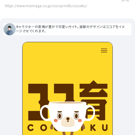
ポータルサイト･メディア･マガ
車・バイク他
22
64
https://www.morinaga.co.jp/cocoa/milk/cocoiku/
ジンWEB
人気の検索ワード
シンプル
スタイリッシュ
楽しい
にぎやかな
CSR・サスティナビリティ
18
教育・学校
51
インパクトのある
かっこいい
暖かみのある
統一性のある
キャラクターの表情が豊かで可愛いサイト。波線のデザインはココアをイメ
おもしろい
グリッドデザイン
かわいい
鮮やか
美しい
アート
16
ージさせてくれます。
暮らし商品・サービス
42
落ち着きのある
高級感
イケてるレイアウト
ウェディング
15
医療・ヘルスケア・健康
39
下層ページから検索
Aboutページ
その他
5
行政・NPO・団体・協会
35
投稿一覧(記事/商品など)
形式
投稿詳細(記事/商品など)
サービス紹介
コーポレートサイト
サービス紹介
392
90
お問い合わせ
採用サイト
商品・製品紹介
LP (ランディングページ)
225
89
プライバシーポリシー
特設サイト
EC・Webサービス
216
75
よくある質問
会社情報
企画・プロモーション
メディア・ポータル
130
72
メニュー