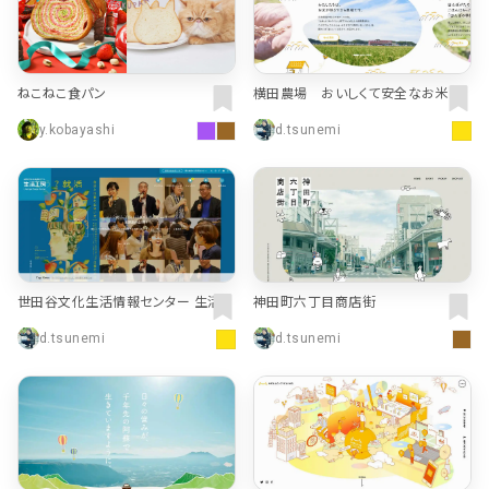
ねこねこ食パン
横田農場 おいしくて安全なお米の
生産直売 茨城県龍ケ崎市
y.kobayashi
d.tsunemi
世田谷文化生活情報センター 生活工
神田町六丁目商店街
房
d.tsunemi
d.tsunemi