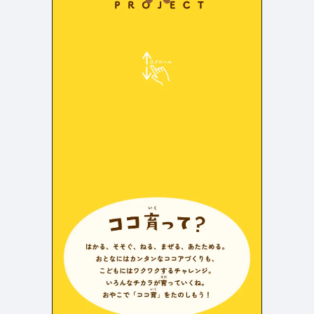
店舗・施設紹介
ポートフォリオ
129
46
料金表
規約/法律に基づく表記
採用サイト
キャンペーン
97
16
CSR
カート
デザイン
ローディング
ログイン
写真が特徴的なサイト
テキストが特徴的なサイト
431
158
決済画面
イラストが特徴的なサイト
多言語対応
347
101
パーツから検索
アニメーションが特徴的なサ
動画が特徴的なサイト
96
297
スライダー
イト
スクロール追従
スマホ特化・モバイルファース
68
レイアウトが特徴的なサイト
290
ト
リピートアニメーション
ハンバーガーメニュー
パーツ
動画
モーダル
スライダー
動画
365
212
ローディング
スクロール追従
モーダル
362
87