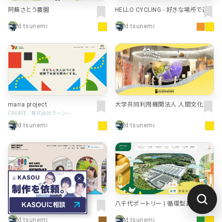
阿蘇さとう農園
HELLO CYCLING - 好きな場所で返
せるシェアサイクル
d.tsunemi
d.tsunemi
maria project
大学共同利用機関法人 人間文化研
究機構 | 国立歴史民俗博物館
CREATE - 株式会社クーシー
d.tsunemi
d.tsunemi
仙台で暮らす、湖山で働く。
八千代ポートリー | 循環型農業に取
り組む食菜卵やたまごの販売会社
d.tsunemi
d.tsunemi