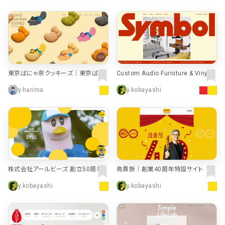
東京ばにゃ奈クッキーズ｜東京ばな
Custom Audio Furniture & Vinyl R
奈ワールド
ecord Storage | Symbol Audio
y.harima
y.kobayashi
株式会社アールビーズ 創立50周年
鳥貴族｜創業40周年特設サイト
特設サイト
y.kobayashi
y.kobayashi