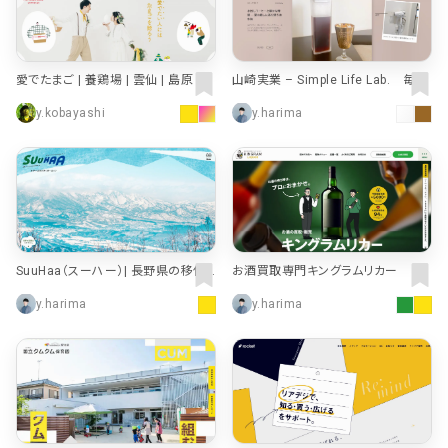
愛でたまご | 養鶏場 | 雲仙 | 島原 | 長
山崎実業 – Simple Life Lab. 毎日
崎 | たまらん堂 | 株式会社松本ポー
をちょっと素敵に、ちょっと便利に。
y.kobayashi
y.harima
トリー
SuuHaa（スーハー）| 長野県の移住
お酒買取専門キングラムリカー
総合WEBメディア
y.harima
y.harima