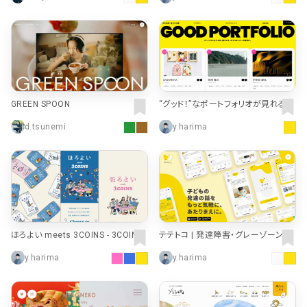
事業所
GREEN SPOON
“グッド！”なポートフォリオが見れるサ
イト | GOOD PORTFOLIO
d.tsunemi
y.harima
ほろよい meets 3COINS - 3COINS |
テテトコ | 発達障害・グレーゾーンの
PAL CLOSET(パルクローゼット) - パ
子育てSNS
y.harima
y.harima
ルグループ公式ファッション通販サイ
ト