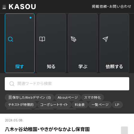
掲載依頼・お問い合わせ
業界
クリエイティブ制作
Web・クラウドサービス
229
34
飲食・食品・飲料
美容
173
31
エンタメ・趣味・娯楽
旅行・ホテル・観光
161
30
探す
知る
学ぶ
依頼する
製品・工業・素材
就職・人材サービス
94
28
IT・システム
広告・マーケティング
88
27
保存したWebデザイン (
0
)
Aboutページ
スマホ特化
事業・組織
インテリア・雑貨
84
23
テキストが特徴的
コーポレートサイト
料金表
一覧ページ
LP
不動産・建築・施設
インフラ
78
23
アニメーション
採用サイト
特設サイト
2024.05.08
カラーで検索
ファッション・アクセサリー
金融・保険・会計・法律
75
23
八木ヶ谷幼稚園・やきがやなかよし保育園