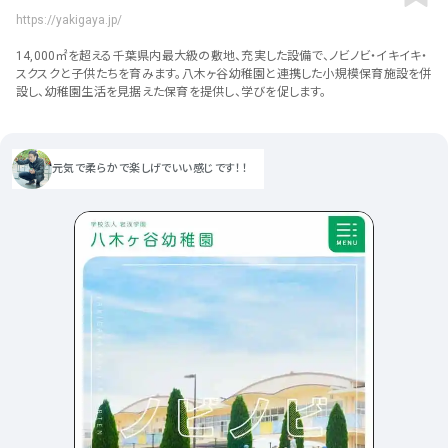
ポータルサイト･メディア･マガ
車・バイク他
22
64
https://yakigaya.jp/
ジンWEB
人気の検索ワード
シンプル
スタイリッシュ
楽しい
にぎやかな
CSR・サスティナビリティ
18
14,000㎡を超える千葉県内最大級の敷地、充実した設備で、ノビノビ・イキイキ・
教育・学校
51
インパクトのある
かっこいい
暖かみのある
統一性のある
スクスクと子供たちを育みます。八木ヶ谷幼稚園と連携した小規模保育施設を併
設し、幼稚園生活を見据えた保育を提供し、学びを促します。
おもしろい
グリッドデザイン
かわいい
鮮やか
美しい
アート
16
暮らし商品・サービス
42
落ち着きのある
高級感
イケてるレイアウト
ウェディング
15
医療・ヘルスケア・健康
39
下層ページから検索
元気で柔らかで楽しげでいい感じです！！
Aboutページ
その他
5
行政・NPO・団体・協会
35
投稿一覧(記事/商品など)
形式
投稿詳細(記事/商品など)
サービス紹介
コーポレートサイト
サービス紹介
391
90
お問い合わせ
採用サイト
商品・製品紹介
LP (ランディングページ)
225
89
プライバシーポリシー
特設サイト
EC・Webサービス
216
75
よくある質問
会社情報
企画・プロモーション
メディア・ポータル
130
72
メニュー