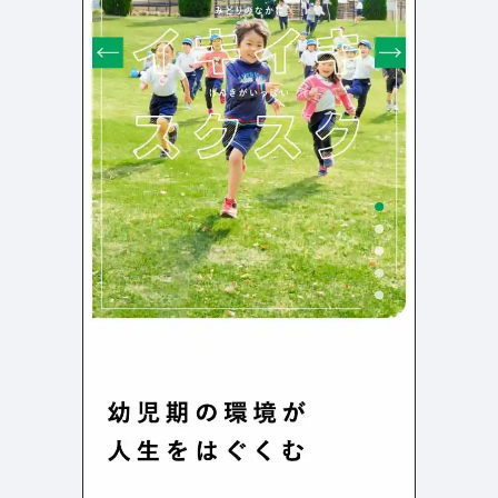
店舗・施設紹介
ポートフォリオ
129
46
料金表
規約/法律に基づく表記
採用サイト
キャンペーン
97
16
CSR
カート
デザイン
ローディング
ログイン
写真が特徴的なサイト
テキストが特徴的なサイト
431
158
決済画面
イラストが特徴的なサイト
多言語対応
346
101
パーツから検索
アニメーションが特徴的なサ
動画が特徴的なサイト
96
297
スライダー
イト
スクロール追従
スマホ特化・モバイルファース
68
レイアウトが特徴的なサイト
290
ト
リピートアニメーション
ハンバーガーメニュー
パーツ
動画
モーダル
スライダー
動画
365
212
ローディング
スクロール追従
モーダル
362
87