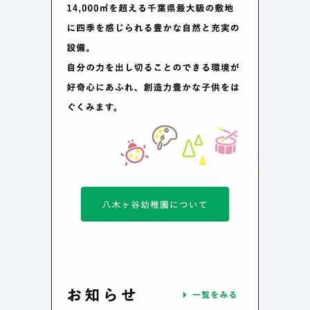
検索エリア
リピートアニメーション
ローディング
334
83
ハンバーガーメニュー
検索エリア
235
58
下層ページ
Aboutページ
メニュー
627
55
投稿一覧(記事/商品など)
料金表
598
46
投稿詳細(記事/商品など)
規約/法律に基づく表記
521
43
サービス紹介
CSR
432
38
お問い合わせ
カート
271
34
採用サイト
ローディング
161
33
プライバシーポリシー
ログイン
126
28