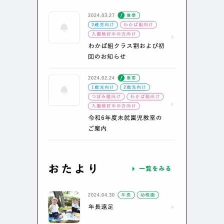
よくある質問
決済画面
120
13
会社情報
70
カラー
ブルー・青
イエロー・黄色
286
112
ホワイト・白
オレンジ・橙色
286
85
ブラック・黒・グレー
ブラウン・茶色
250
71
グリーン・緑
ピンク・桃色・桜色
175
59
カラフル・多色
ベージュ・白茶
157
44
レッド・赤
パープル・紫
118
40