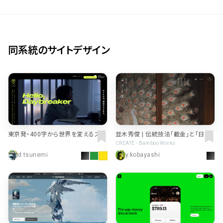
同系統のサイトデザイン
東京発・400字から世界を変えるスタ
並木秀俊 | 伝統技法「截金」と「日本
ートアップ ビジネスプランコンテスト
画」を融合させ、独自の表現を追求す
CREATE - Bamboo Works
| TOKYO STARTUP GATEWAY 202
る截金師・日本画家
d.tsunemi
y.kobayashi
6