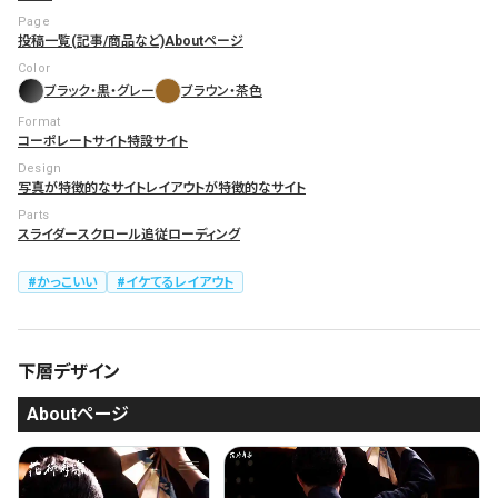
Page
投稿一覧(記事/商品など)
Aboutページ
Color
ブラック・黒・グレー
ブラウン・茶色
Format
コーポレートサイト
特設サイト
Design
写真が特徴的なサイト
レイアウトが特徴的なサイト
Parts
スライダー
スクロール追従
ローディング
かっこいい
イケてるレイアウト
下層デザイン
Aboutページ