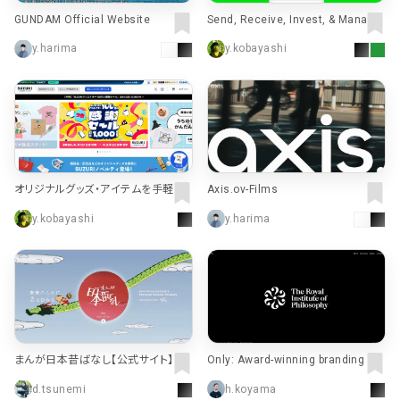
GUNDAM Official Website
Send, Receive, Invest, & Manage
Your Money with Cash App
y.harima
y.kobayashi
オリジナルグッズ・アイテムを手軽に
Axis.ov-Films
作成・販売できる通販サイト SUZURI
y.kobayashi
y.harima
by GMOペパボ
まんが日本昔ばなし【公式サイト】
Only: Award-winning branding ag
ency UK | Research, strategy and
d.tsunemi
h.koyama
design