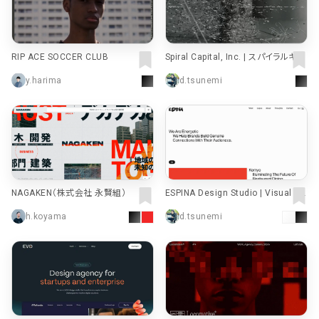
RIP ACE SOCCER CLUB
Spiral Capital, Inc. | スパイラルキャ
ピタル
y.harima
d.tsunemi
NAGAKEN（株式会社 永賢組）
ESPINA Design Studio | Visual St
orytellers
h.koyama
d.tsunemi