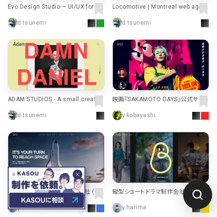
Evo Design Studio – UI/UX for Sa
Locomotive | Montreal web agen
as, Web and App - Evo Design Stu
cy
d.tsunemi
d.tsunemi
dio
ADAM STUDIOS - A small creative
映画『SAKAMOTO DAYS』公式サイト
agency with big ideas
d.tsunemi
y.kobayashi
将来宇宙輸送システム株式会社 (IS
縦型ショートドラマ制作会社｜B4B I
C) | 毎日、人や貨物が届けられる世
nc.
y.harima
y.harima
界。そんな当たり前を宇宙でも。