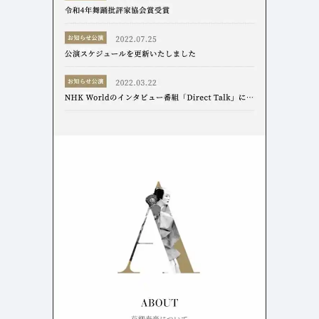
検索エリア
リピートアニメーション
ローディング
335
83
ハンバーガーメニュー
検索エリア
235
58
下層ページ
Aboutページ
メニュー
627
55
投稿一覧(記事/商品など)
料金表
598
46
投稿詳細(記事/商品など)
規約/法律に基づく表記
521
43
サービス紹介
CSR
433
38
お問い合わせ
カート
272
34
採用サイト
ローディング
161
33
プライバシーポリシー
ログイン
126
28