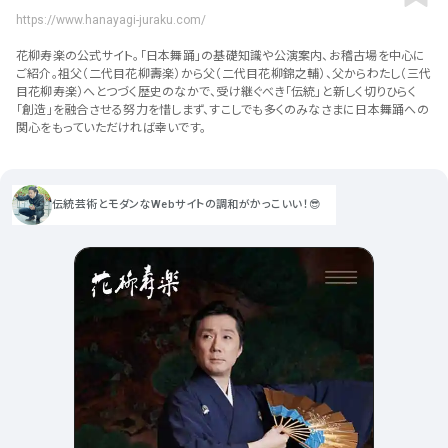
ポータルサイト･メディア･マガ
車・バイク他
22
64
https://www.hanayagi-juraku.com/
ジンWEB
人気の検索ワード
シンプル
スタイリッシュ
楽しい
にぎやかな
CSR・サスティナビリティ
18
花柳寿楽の公式サイト。「日本舞踊」の基礎知識や公演案内、お稽古場を中心に
教育・学校
51
インパクトのある
かっこいい
暖かみのある
統一性のある
ご紹介。祖父（二代目花柳壽楽）から父（二代目花柳錦之輔）、父からわたし（三代
目花柳寿楽）へとつづく歴史のなかで、受け継ぐべき「伝統」と新しく切りひらく
おもしろい
グリッドデザイン
かわいい
鮮やか
美しい
アート
16
暮らし商品・サービス
42
「創造」を融合させる努力を惜しまず、すこしでも多くのみなさまに日本舞踊への
落ち着きのある
高級感
イケてるレイアウト
関心をもっていただければ幸いです。
ウェディング
15
医療・ヘルスケア・健康
39
下層ページから検索
Aboutページ
その他
5
行政・NPO・団体・協会
35
伝統芸術とモダンなWebサイトの調和がかっこいい！😎
投稿一覧(記事/商品など)
形式
投稿詳細(記事/商品など)
サービス紹介
コーポレートサイト
サービス紹介
392
90
お問い合わせ
採用サイト
商品・製品紹介
LP (ランディングページ)
225
89
プライバシーポリシー
特設サイト
EC・Webサービス
216
75
よくある質問
会社情報
企画・プロモーション
メディア・ポータル
130
72
メニュー