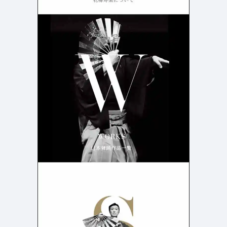
よくある質問
決済画面
121
13
会社情報
71
カラー
ホワイト・白
イエロー・黄色
287
112
ブルー・青
オレンジ・橙色
286
85
ブラック・黒・グレー
ブラウン・茶色
251
71
グリーン・緑
ピンク・桃色・桜色
175
59
カラフル・多色
ベージュ・白茶
158
44
レッド・赤
パープル・紫
118
40