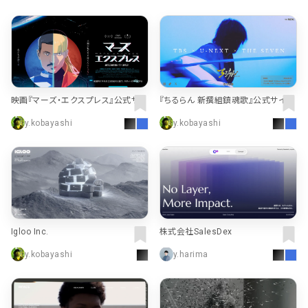
映画『マーズ・エクスプレス』公式サイ
『ちるらん 新撰組鎮魂歌』公式サイト
ト
y.kobayashi
y.kobayashi
Igloo Inc.
株式会社SalesDex
y.kobayashi
y.harima