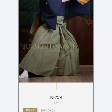
店舗・施設紹介
ポートフォリオ
129
46
料金表
規約/法律に基づく表記
採用サイト
キャンペーン
97
16
CSR
カート
デザイン
ローディング
ログイン
写真が特徴的なサイト
テキストが特徴的なサイト
431
158
決済画面
イラストが特徴的なサイト
多言語対応
347
101
パーツから検索
アニメーションが特徴的なサ
動画が特徴的なサイト
96
297
スライダー
イト
スクロール追従
スマホ特化・モバイルファース
68
レイアウトが特徴的なサイト
290
ト
リピートアニメーション
ハンバーガーメニュー
パーツ
動画
モーダル
スライダー
動画
365
212
ローディング
スクロール追従
モーダル
362
87