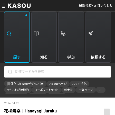
掲載依頼・お問い合わせ
業界
クリエイティブ制作
Web・クラウドサービス
229
34
飲食・食品・飲料
美容
173
31
エンタメ・趣味・娯楽
旅行・ホテル・観光
161
30
探す
知る
学ぶ
依頼する
製品・工業・素材
就職・人材サービス
94
28
IT・システム
広告・マーケティング
88
27
保存したWebデザイン (
0
)
Aboutページ
スマホ特化
事業・組織
インテリア・雑貨
84
23
テキストが特徴的
コーポレートサイト
料金表
一覧ページ
LP
不動産・建築・施設
インフラ
78
23
アニメーション
採用サイト
特設サイト
2024.04.23
カラーで検索
ファッション・アクセサリー
金融・保険・会計・法律
76
23
花柳寿楽｜Hanayagi Juraku