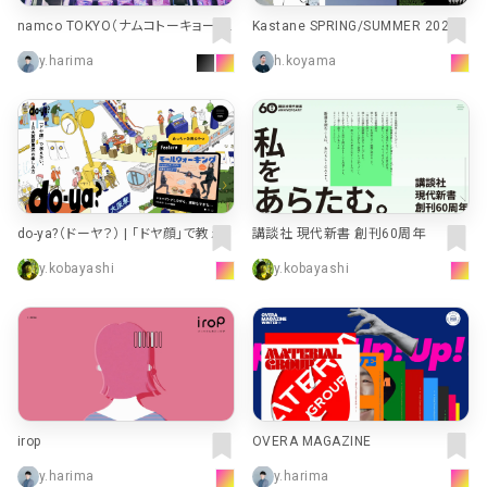
namco TOKYO（ナムコトーキョー） |
Kastane SPRING/SUMMER 2024
namco TOKYO（ナムコトーキョー） |
｜ パル公式通販サイト｜PAL CLOSE
y.harima
h.koyama
バンダイナムコアミューズメント
T
do-ya?（ドーヤ？） | 「ドヤ顔」で教えた
講談社 現代新書 創刊60周年
い、大阪駅周辺ガイド
y.kobayashi
y.kobayashi
irop
OVERA MAGAZINE
y.harima
y.harima