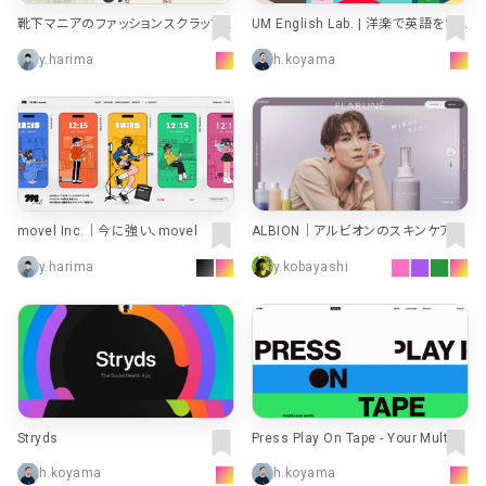
靴下マニアのファッションスクラップ v
UM English Lab. | 洋楽で英語を学
ol.25｜靴下屋公式通販 Tabio オン
ぶ教材提供中
y.harima
h.koyama
ラインストア
movel Inc.｜今に強い、movel
ALBION｜アルビオンのスキンケアシ
リーズ［フラルネ］ 特設サイト
y.harima
y.kobayashi
Stryds
Press Play On Tape - Your Multidi
sciplinary Sound Creation Studio
h.koyama
h.koyama
in Paris