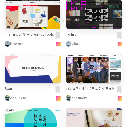
mishmash® — Creative tools
iro Inc.
h.koyama
y.harima
Roar
カンヌライオンズ日本公式サイト
d.tsunemi
d.tsunemi