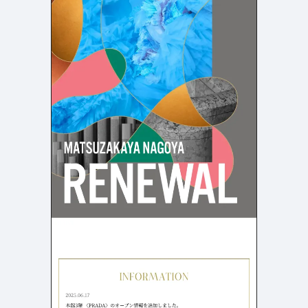
店舗・施設紹介
ポートフォリオ
129
46
料金表
規約/法律に基づく表記
採用サイト
キャンペーン
97
16
CSR
カート
デザイン
ローディング
ログイン
写真が特徴的なサイト
テキストが特徴的なサイト
431
158
決済画面
イラストが特徴的なサイト
多言語対応
346
101
パーツから検索
アニメーションが特徴的なサ
動画が特徴的なサイト
96
297
スライダー
イト
スクロール追従
スマホ特化・モバイルファース
68
レイアウトが特徴的なサイト
290
ト
リピートアニメーション
ハンバーガーメニュー
パーツ
動画
モーダル
スライダー
動画
365
212
ローディング
スクロール追従
モーダル
362
87