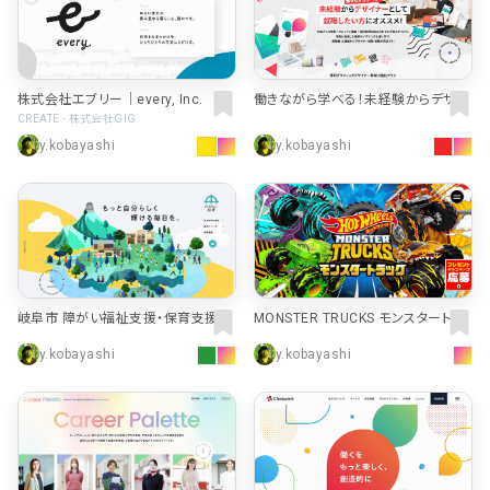
株式会社エブリー｜every, Inc.
働きながら学べる！未経験からデザイ
ナーとして就職したい方にオススメ！
CREATE - 株式会社GIG
デジタルハリウッドSTUDIO専科グラ
y.kobayashi
y.kobayashi
フィックデザイナー専攻UI強化プラン
MONSTER TRUCKS モンスタートラ
岐阜市 障がい福祉支援・保育支援｜
ック | Hot Wheels ホットウィール |
社会福祉法人舟伏
y.kobayashi
y.kobayashi
Mattel マテル