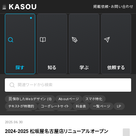
掲載依頼・お問い合わせ
業界
クリエイティブ制作
Web・クラウドサービス
229
34
飲食・食品・飲料
美容
173
31
エンタメ・趣味・娯楽
旅行・ホテル・観光
161
30
探す
知る
学ぶ
依頼する
製品・工業・素材
就職・人材サービス
94
28
IT・システム
広告・マーケティング
88
27
保存したWebデザイン (
0
)
Aboutページ
スマホ特化
事業・組織
インテリア・雑貨
84
23
テキストが特徴的
コーポレートサイト
料金表
一覧ページ
LP
不動産・建築・施設
インフラ
78
23
アニメーション
採用サイト
特設サイト
2025.06.30
カラーで検索
ファッション・アクセサリー
金融・保険・会計・法律
75
23
2024-2025 松坂屋名古屋店リニューアルオープン