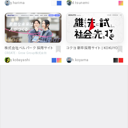
y.harima
d.tsunemi
達・発送
株式会社ベルパーク 採用サイト
コクヨ 新卒採用サイト | KOKUYO R
ECRUITING
CREATE - Grow Group株式会社
y.kobayashi
h.koyama