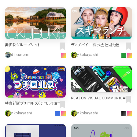
奥伊吹グループサイト
ランチパイ 丨株式会社湖池屋
d.tsunemi
y.kobayashi
REAZON VISUAL COMMUNICATIO
特命部隊プチロルズ〈チロルチョコ株
N | REAZON HOLDINGS
式会社〉
y.kobayashi
y.kobayashi