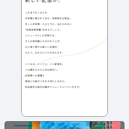
よくある質問
決済画面
120
13
会社情報
70
カラー
ブルー・青
イエロー・黄色
286
112
ホワイト・白
オレンジ・橙色
286
85
ブラック・黒・グレー
ブラウン・茶色
249
71
グリーン・緑
ピンク・桃色・桜色
174
59
カラフル・多色
ベージュ・白茶
157
44
レッド・赤
パープル・紫
118
40