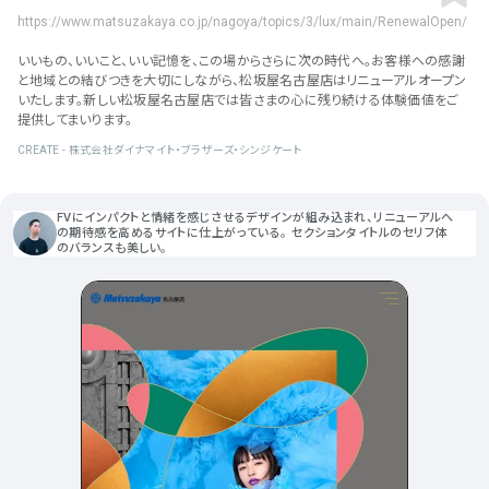
ポータルサイト･メディア･マガ
車・バイク他
22
64
https://www.matsuzakaya.co.jp/nagoya/topics/3/lux/main/RenewalOpen/
ジンWEB
人気の検索ワード
シンプル
スタイリッシュ
楽しい
にぎやかな
CSR・サスティナビリティ
18
いいもの、いいこと、いい記憶を、この場からさらに次の時代へ。お客様への感謝
教育・学校
51
インパクトのある
かっこいい
暖かみのある
統一性のある
と地域との結びつきを大切にしながら、松坂屋名古屋店はリニューアルオープン
いたします。新しい松坂屋名古屋店では皆さまの心に残り続ける体験価値をご
おもしろい
グリッドデザイン
かわいい
鮮やか
美しい
アート
16
暮らし商品・サービス
42
提供してまいります。
落ち着きのある
高級感
イケてるレイアウト
ウェディング
15
CREATE - 株式会社ダイナマイト・ブラザーズ・シンジケート
医療・ヘルスケア・健康
39
下層ページから検索
Aboutページ
その他
5
行政・NPO・団体・協会
35
FVにインパクトと情緒を感じさせるデザインが組み込まれ、リニューアルへ
投稿一覧(記事/商品など)
の期待感を高めるサイトに仕上がっている。 セクションタイトルのセリフ体
のバランスも美しい。
形式
投稿詳細(記事/商品など)
サービス紹介
コーポレートサイト
サービス紹介
390
90
お問い合わせ
採用サイト
商品・製品紹介
LP (ランディングページ)
225
89
プライバシーポリシー
特設サイト
EC・Webサービス
216
75
よくある質問
会社情報
企画・プロモーション
メディア・ポータル
130
71
メニュー