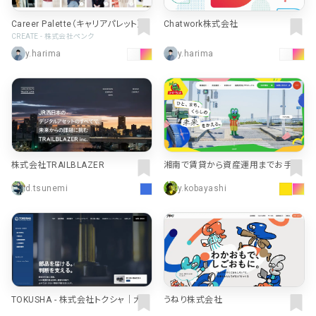
Career Palette（キャリアパレット）｜
Chatwork株式会社
神戸女子大学・神戸女子短期大学
CREATE - 株式会社ペンク
y.harima
y.harima
株式会社TRAILBLAZER
湘南で賃貸から資産運用までお手伝
いする、ユーミーらいふグループ | 株
d.tsunemi
y.kobayashi
式会社ユーミーホールディングス
TOKUSHA - 株式会社トクシャ｜大型
うねり株式会社
トレーラー・商用車部品の販売・配