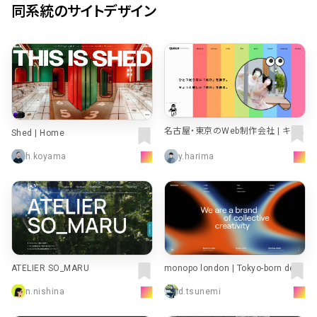
同系統のサイトデザイン
名古屋・東京のWeb制作会社 | キュ
Shed | Home
ーコーポレーション株式会社（queue
corporation）
h.koyama
y.harima
ATELIER SO_MARU
monopo london | Tokyo-born desi
gn-driven creative agency.monop
n.nishina
d.tsunemi
o london