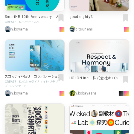
SmartHR 10th Anniversary｜人
good eighty%
が、社会が、本当に欲しいもの
CREATE - 株式会社トルク
h.koyama
d.tsunemi
スコッティFRaU｜コラボレーションB
HOLON Inc. - 株式会社ホロン
OX
CREATE - 株式会社ダイナマイト・ブラザー
ズ・シンジケート
h.koyama
y.kobayashi