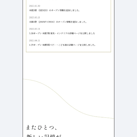
検索エリア
リピートアニメーション
ローディング
333
82
ハンバーガーメニュー
検索エリア
235
58
下層ページ
Aboutページ
メニュー
627
55
投稿一覧(記事/商品など)
料金表
598
46
投稿詳細(記事/商品など)
規約/法律に基づく表記
521
43
サービス紹介
CSR
432
38
お問い合わせ
カート
271
34
採用サイト
ローディング
161
32
プライバシーポリシー
ログイン
126
28