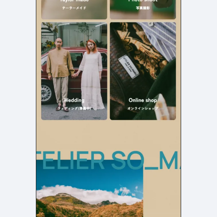
よくある質問
決済画面
120
13
会社情報
70
カラー
ブルー・青
イエロー・黄色
286
112
ホワイト・白
オレンジ・橙色
286
85
ブラック・黒・グレー
ブラウン・茶色
249
71
グリーン・緑
ピンク・桃色・桜色
174
59
カラフル・多色
ベージュ・白茶
157
44
レッド・赤
パープル・紫
118
40