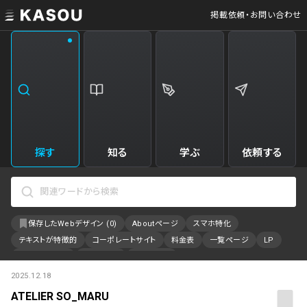
掲載依頼・お問い合わせ
業界
クリエイティブ制作
Web・クラウドサービス
229
34
飲食・食品・飲料
美容
173
31
エンタメ・趣味・娯楽
旅行・ホテル・観光
161
30
探す
知る
学ぶ
依頼する
製品・工業・素材
就職・人材サービス
94
28
IT・システム
広告・マーケティング
88
27
保存したWebデザイン (
0
)
Aboutページ
スマホ特化
事業・組織
インテリア・雑貨
84
23
テキストが特徴的
コーポレートサイト
料金表
一覧ページ
LP
不動産・建築・施設
インフラ
78
23
アニメーション
採用サイト
特設サイト
2025.12.18
カラーで検索
ファッション・アクセサリー
金融・保険・会計・法律
75
23
ATELIER SO_MARU