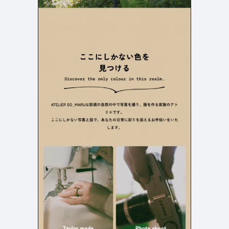
検索エリア
リピートアニメーション
ローディング
333
82
ハンバーガーメニュー
検索エリア
235
58
下層ページ
Aboutページ
メニュー
627
55
投稿一覧(記事/商品など)
料金表
598
46
投稿詳細(記事/商品など)
規約/法律に基づく表記
521
43
サービス紹介
CSR
432
38
お問い合わせ
カート
271
34
採用サイト
ローディング
161
32
プライバシーポリシー
ログイン
126
28