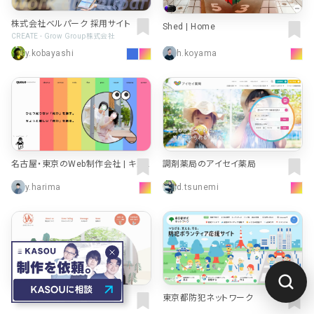
株式会社ベルパーク 採用サイト
Shed | Home
CREATE - Grow Group株式会社
y.kobayashi
h.koyama
名古屋・東京のWeb制作会社 | キュ
調剤薬局のアイセイ薬局
ーコーポレーション株式会社（queue
y.harima
d.tsunemi
corporation）
このサイトをデザインした
ニシナ ナオミ
に
制作を依頼する
おはなしオルゴール
東京都防犯ネットワーク