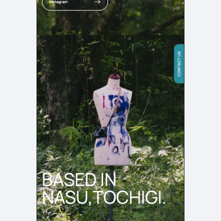
店舗・施設紹介
ポートフォリオ
129
46
料金表
規約/法律に基づく表記
採用サイト
キャンペーン
97
16
CSR
カート
デザイン
ローディング
ログイン
写真が特徴的なサイト
テキストが特徴的なサイト
431
158
決済画面
イラストが特徴的なサイト
多言語対応
346
101
パーツから検索
アニメーションが特徴的なサ
動画が特徴的なサイト
96
297
スライダー
イト
スクロール追従
スマホ特化・モバイルファース
68
レイアウトが特徴的なサイト
290
ト
リピートアニメーション
ハンバーガーメニュー
パーツ
動画
モーダル
スライダー
動画
365
212
ローディング
スクロール追従
モーダル
362
87