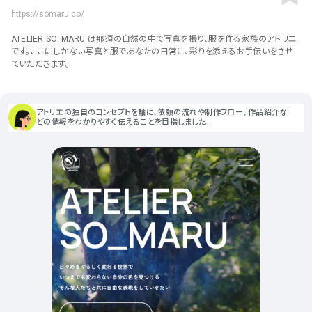
ポータルサイト･メディア･マガ
車・バイク他
22
64
https://somaru.co/
ジンWEB
人気の検索ワード
シンプル
スタイリッシュ
楽しい
にぎやかな
CSR・サスティナビリティ
18
ATELIER SO_MARU は那須の自然の中で写真を撮り、服を作る家族のアトリエ
教育・学校
51
インパクトのある
かっこいい
暖かみのある
統一性のある
です。ここにしかない写真と服であなたの日常に、彩りを添えるお手伝いをさせ
ていただきます。
おもしろい
グリッドデザイン
かわいい
鮮やか
美しい
アート
16
暮らし商品・サービス
42
落ち着きのある
高級感
イケてるレイアウト
ウェディング
15
医療・ヘルスケア・健康
39
下層ページから検索
アトリエの独自のコンセプトを軸に、依頼の流れや制作フロー、作品紹介な
どの情報をわかりやすく伝えることを目指しました。
Aboutページ
その他
5
行政・NPO・団体・協会
35
投稿一覧(記事/商品など)
形式
投稿詳細(記事/商品など)
サービス紹介
コーポレートサイト
サービス紹介
390
90
お問い合わせ
採用サイト
商品・製品紹介
LP (ランディングページ)
225
89
プライバシーポリシー
特設サイト
EC・Webサービス
216
75
よくある質問
会社情報
企画・プロモーション
メディア・ポータル
130
71
メニュー