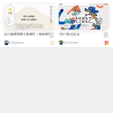
石川隆規税理士事務所｜相続専門｜
うねり株式会社
東京・中野区
h.koyama
d.tsunemi