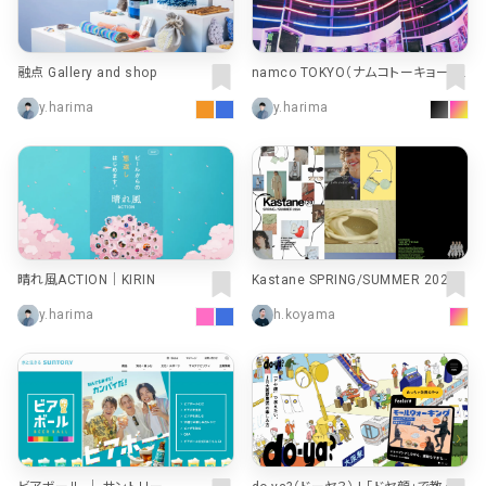
融点 Gallery and shop
namco TOKYO（ナムコトーキョー） |
namco TOKYO（ナムコトーキョー） |
y.harima
y.harima
バンダイナムコアミューズメント
晴れ風ACTION｜KIRIN
Kastane SPRING/SUMMER 2024
｜ パル公式通販サイト｜PAL CLOSE
y.harima
h.koyama
T