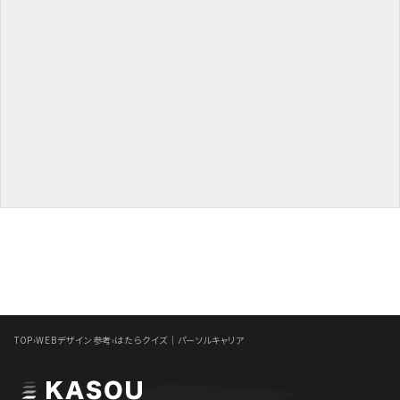
TOP
›
WEBデザイン参考
›
はたらクイズ｜パーソルキャリア