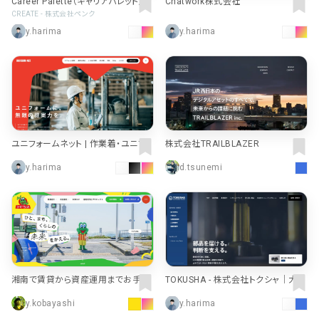
Career Palette（キャリアパレット）｜
Chatwork株式会社
神戸女子大学・神戸女子短期大学
CREATE - 株式会社ペンク
y.harima
y.harima
ユニフォームネット | 作業着・ユニフォ
株式会社TRAILBLAZER
ームの販売・レンタル
y.harima
d.tsunemi
湘南で賃貸から資産運用までお手伝
TOKUSHA - 株式会社トクシャ｜大型
いする、ユーミーらいふグループ | 株
トレーラー・商用車部品の販売・配
y.kobayashi
y.harima
式会社ユーミーホールディングス
達・発送