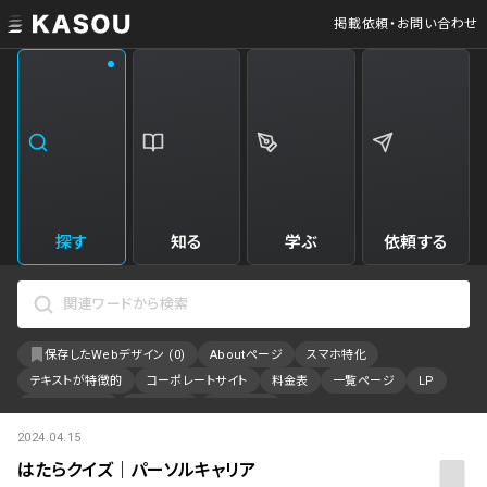
掲載依頼・お問い合わせ
業界
クリエイティブ制作
Web・クラウドサービス
229
34
飲食・食品・飲料
美容
173
31
エンタメ・趣味・娯楽
旅行・ホテル・観光
161
30
探す
知る
学ぶ
依頼する
製品・工業・素材
就職・人材サービス
95
28
IT・システム
広告・マーケティング
88
27
保存したWebデザイン (
0
)
Aboutページ
スマホ特化
事業・組織
インテリア・雑貨
84
23
テキストが特徴的
コーポレートサイト
料金表
一覧ページ
LP
不動産・建築・施設
インフラ
78
23
アニメーション
採用サイト
特設サイト
2024.04.15
カラーで検索
ファッション・アクセサリー
金融・保険・会計・法律
76
23
はたらクイズ｜パーソルキャリア