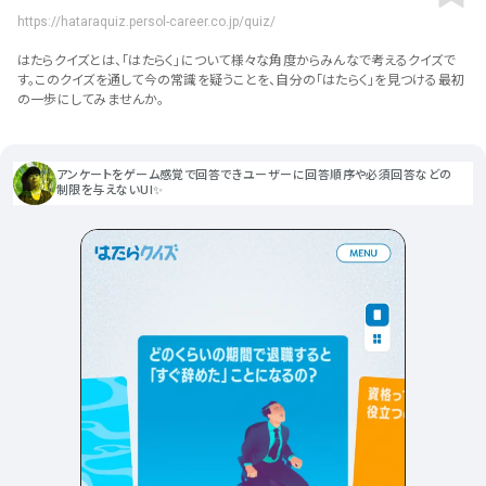
ポータルサイト･メディア･マガ
車・バイク他
22
64
https://hataraquiz.persol-career.co.jp/quiz/
ジンWEB
人気の検索ワード
シンプル
スタイリッシュ
楽しい
にぎやかな
CSR・サスティナビリティ
18
はたらクイズとは、「はたらく」について様々な角度からみんなで考えるクイズで
教育・学校
51
インパクトのある
かっこいい
暖かみのある
統一性のある
す。このクイズを通して今の常識を疑うことを、自分の「はたらく」を見つける最初
の一歩にしてみませんか。
おもしろい
グリッドデザイン
かわいい
鮮やか
美しい
アート
16
暮らし商品・サービス
42
落ち着きのある
高級感
イケてるレイアウト
ウェディング
15
医療・ヘルスケア・健康
39
下層ページから検索
アンケートをゲーム感覚で回答できユーザーに回答順序や必須回答などの
制限を与えないUI✨
Aboutページ
その他
5
行政・NPO・団体・協会
35
投稿一覧(記事/商品など)
形式
投稿詳細(記事/商品など)
サービス紹介
コーポレートサイト
サービス紹介
393
90
お問い合わせ
採用サイト
商品・製品紹介
LP (ランディングページ)
225
89
プライバシーポリシー
特設サイト
EC・Webサービス
216
75
よくある質問
会社情報
企画・プロモーション
メディア・ポータル
130
72
メニュー