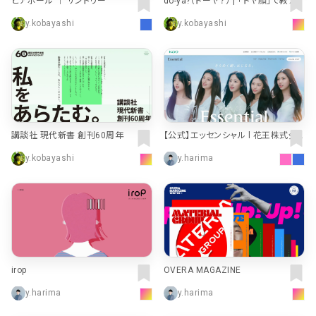
ビアボール ｜ サントリー
do-ya?（ドーヤ？） | 「ドヤ顔」で教えた
い、大阪駅周辺ガイド
y.kobayashi
y.kobayashi
講談社 現代新書 創刊60周年
【公式】エッセンシャル l 花王株式会
社
y.kobayashi
y.harima
irop
OVERA MAGAZINE
y.harima
y.harima