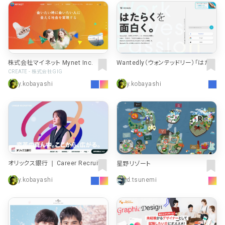
株式会社マイネット Mynet Inc.
Wantedly（ウォンテッドリー）「はたら
く」を面白くするビジネスSNS
CREATE - 株式会社GIG
y.kobayashi
y.kobayashi
オリックス銀行 ❘ Career Recruitin
星野リゾート
g Site
y.kobayashi
d.tsunemi