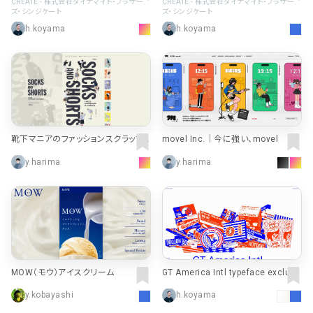
OX
CREATE - 株式会社ダイナマイト・ブラザー
CREATE - 株式会社ダイナマイト・ブラザー
ズ・シンジケート
ズ・シンジケート
h.koyama
h.koyama
靴下マニアのファッションスクラップ v
movel Inc.｜今に強い、movel
ol.25｜靴下屋公式通販 Tabio オン
y.harima
y.harima
ラインストア
MOW（モウ）アイスクリーム
GT America Intl typeface exclusi
vely at Grilli Type — Download Fre
y.kobayashi
h.koyama
e Trial Fonts