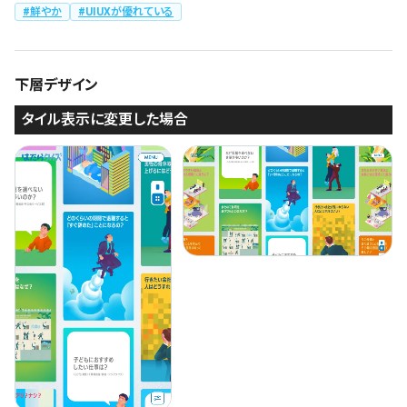
鮮やか
UIUXが優れている
よくある質問
決済画面
121
13
会社情報
72
下層デザイン
カラー
タイル表示に変更した場合
ブルー・青
イエロー・黄色
287
112
ホワイト・白
オレンジ・橙色
287
85
ブラック・黒・グレー
ブラウン・茶色
251
71
グリーン・緑
ピンク・桃色・桜色
175
59
カラフル・多色
ベージュ・白茶
158
44
レッド・赤
パープル・紫
118
40