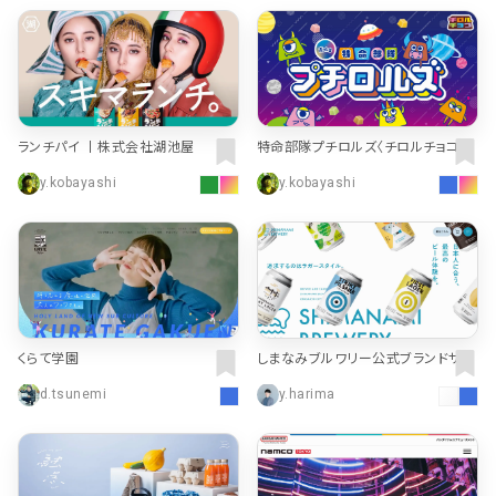
ランチパイ 丨株式会社湖池屋
特命部隊プチロルズ〈チロルチョコ株
式会社〉
y.kobayashi
y.kobayashi
くらて学園
しまなみブルワリー公式ブランドサイ
ト
d.tsunemi
y.harima