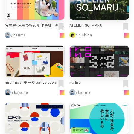
名古屋・東京のWeb制作会社 | キュ
ATELIER SO_MARU
ーコーポレーション株式会社（queue
y.harima
n.nishina
corporation）
mishmash® — Creative tools
iro Inc.
h.koyama
y.harima