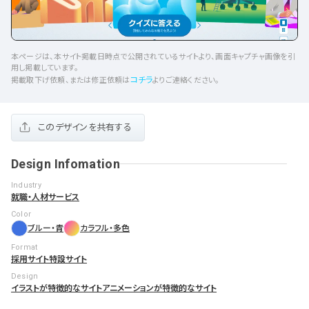
検索エリア
リピートアニメーション
ローディング
336
83
ハンバーガーメニュー
検索エリア
235
58
本ページは、本サイト掲載日時点で公開されているサイトより、画面キャプチャ画像を引
用し掲載しています。
コチラ
掲載取下げ依頼、または修正依頼は
よりご連絡ください。
下層ページ
Aboutページ
メニュー
627
55
このデザインを共有する
投稿一覧(記事/商品など)
料金表
599
46
Design Infomation
投稿詳細(記事/商品など)
規約/法律に基づく表記
522
43
Industry
就職・人材サービス
サービス紹介
CSR
434
39
Color
ブルー・青
カラフル・多色
お問い合わせ
カート
273
34
Format
採用サイト
特設サイト
採用サイト
ローディング
161
33
Design
イラストが特徴的なサイト
アニメーションが特徴的なサイト
プライバシーポリシー
ログイン
126
28