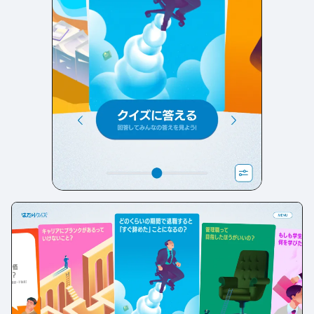
店舗・施設紹介
ポートフォリオ
129
46
料金表
規約/法律に基づく表記
採用サイト
キャンペーン
97
16
CSR
カート
デザイン
ローディング
ログイン
写真が特徴的なサイト
テキストが特徴的なサイト
431
158
決済画面
イラストが特徴的なサイト
多言語対応
347
102
パーツから検索
アニメーションが特徴的なサ
動画が特徴的なサイト
96
297
スライダー
イト
スクロール追従
スマホ特化・モバイルファース
68
レイアウトが特徴的なサイト
290
ト
リピートアニメーション
ハンバーガーメニュー
パーツ
動画
モーダル
スライダー
動画
365
212
ローディング
スクロール追従
モーダル
362
87