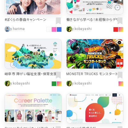
#ぼくらの春曲キャンペーン
働きながら学べる！未経験からデザイ
ナーとして就職したい方にオススメ！
y.harima
y.kobayashi
デジタルハリウッドSTUDIO専科グラ
フィックデザイナー専攻UI強化プラン
MONSTER TRUCKS モンスタートラ
岐阜市 障がい福祉支援・保育支援｜
ック | Hot Wheels ホットウィール |
社会福祉法人舟伏
y.kobayashi
y.kobayashi
Mattel マテル