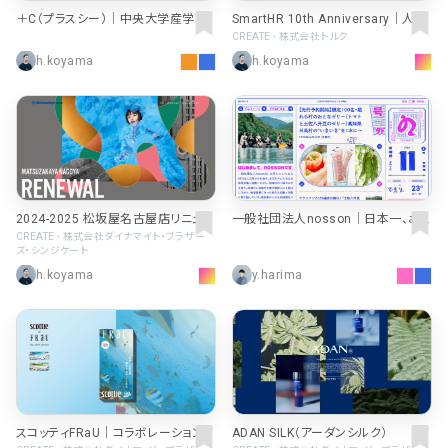
＋C（プラスシー）｜中央大学産学官
SmartHR 10th Anniversary｜人
連携プラットフォーム
が、社会が、本当に欲しいもの
CREATE - 株式会社トルク
h.koyama
h.koyama
2024-2025 松坂屋名古屋店リニュー
一般社団法人nosson｜日本一、お
アルオープン
ばあちゃんが幸せな村をつくる地域
CREATE - 株式会社ダイナマイト・ブラザー
ズ・シンジケート
商社
h.koyama
y.harima
スコッティFRaU｜コラボレーションB
ADAN SILK（アーダンシルク）