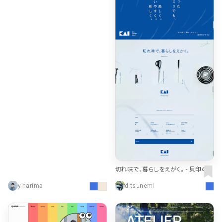
切れ味で、暮らしをえがく。 - 貝印のデ
ザイン｜KAI DESIGN Dept.
y.harima
d.tsunemi