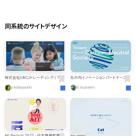
同系統のサイトデザイン
株式会社UACJトレーディング | アル
丸の内イノベーションパートナーズ株
ミ・銅素材を通じてモノづくりに貢献
式会社
y.kobayashi
d.tsunemi
NII Recruit 2027 - 日本情報産業株