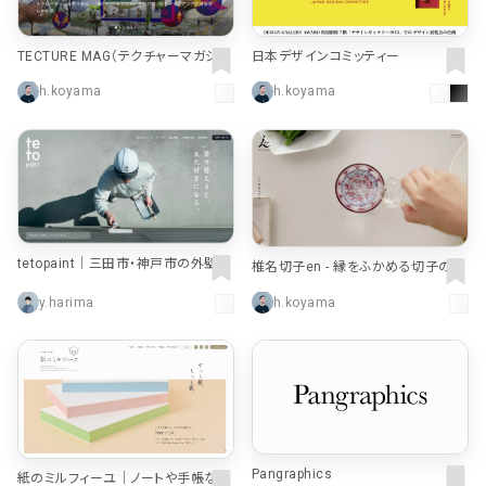
TECTURE MAG（テクチャーマガジ
日本デザインコミッティー
ン） | 空間デザイン・建築メディア
h.koyama
h.koyama
tetopaint｜三田市・神戸市の外壁・
椎名切子en - 縁をふかめる切子のギ
屋根・デザイン塗装専門店
フト
y.harima
h.koyama
Pangraphics
紙のミルフィーユ｜ノートや手帳など