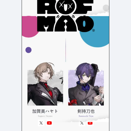
検索エリア
リピートアニメーション
ローディング
334
83
ハンバーガーメニュー
検索エリア
235
58
下層ページ
Aboutページ
メニュー
627
55
投稿一覧(記事/商品など)
料金表
598
46
投稿詳細(記事/商品など)
規約/法律に基づく表記
521
43
サービス紹介
CSR
432
38
お問い合わせ
カート
271
34
採用サイト
ローディング
161
33
プライバシーポリシー
ログイン
126
28