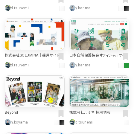
エイティブ
d.tsunemi
y.harima
株式会社SOLUMINA｜採用サイト
日本自然保護協会オフィシャルサイト
d.tsunemi
y.harima
Beyond
株式会社ルミネ 採用情報
h.koyama
d.tsunemi