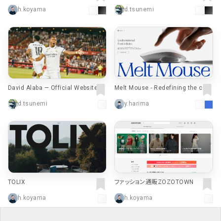
orytellers
h.koyama
d.tsunemi
David Alaba — Official Website
Melt Mouse - Redefining the crea
tive experience
d.tsunemi
y.harima
TOLIX
ファッション通販ZOZOTOWN
h.koyama
h.koyama