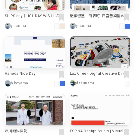
SHIPS any｜HOLIDAY WISH LISTs
轍学習塾｜南森町・西宮苦楽園の学
｜株式会社シップス
習塾
y.harima
y.harima
Haneda Nice Day
Lax Chee - Digital Creative Direct
or + Developer
h.koyama
d.tsunemi
市川眼科医院
ESPINA Design Studio | Visual St