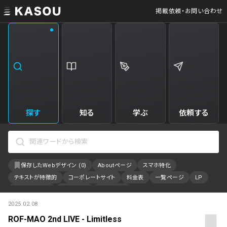
掲載依頼・お問い合わせ
業界
クリエイティブ制作
Web・クラウドサービス
229
34
飲食・食品・飲料
美容
173
31
エンタメ・趣味・娯楽
旅行・ホテル・観光
161
30
探す
知る
学ぶ
依頼する
製品・工業・素材
就職・人材サービス
94
28
IT・システム
広告・マーケティング
88
27
保存したWebデザイン (
0
)
Aboutページ
スマホ特化
事業・組織
インテリア・雑貨
84
23
テキストが特徴的
コーポレートサイト
料金表
一覧ページ
LP
不動産・建築・施設
インフラ
78
23
アニメーション
採用サイト
特設サイト
2025.02.08
カラーで検索
ファッション・アクセサリー
金融・保険・会計・法律
75
23
ROF-MAO 2nd LIVE - Limitless