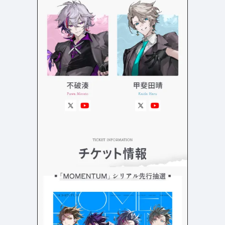
よくある質問
決済画面
120
13
会社情報
70
カラー
ブルー・青
イエロー・黄色
286
112
ホワイト・白
オレンジ・橙色
286
85
ブラック・黒・グレー
ブラウン・茶色
250
71
グリーン・緑
ピンク・桃色・桜色
175
59
カラフル・多色
ベージュ・白茶
157
44
レッド・赤
パープル・紫
118
40