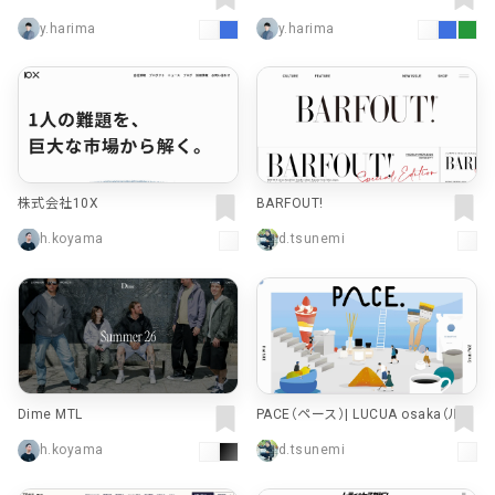
トレーラー・商用車部品の販売・配
ーの未来に、選択肢を。
y.harima
y.harima
達・発送
株式会社10X
BARFOUT!
h.koyama
d.tsunemi
Dime MTL
PACE（ペース）| LUCUA osaka（ルク
ア大阪）
h.koyama
d.tsunemi