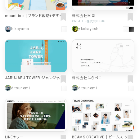
mount inc. | ブランド戦略+デザイン
株式会社MIXI
| design practice
CREATE - 株式会社GIG
h.koyama
y.kobayashi
JARUJARU TOWER ジャルジャルタ
株式会社はらぺこ
ワー
d.tsunemi
d.tsunemi
LINEヤフー
BEAMS CREATIVE｜ビームス クリ