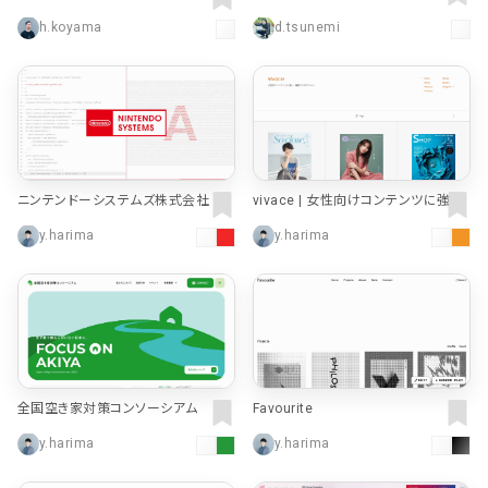
を中心としたデザイン文具・雑貨ブラ
h.koyama
d.tsunemi
ンド
ニンテンドーシステムズ株式会社 - Ni
vivace | 女性向けコンテンツに強い、
ntendo Systems Co., Ltd.
編集プロダクション
y.harima
y.harima
全国空き家対策コンソーシアム
Favourite
y.harima
y.harima