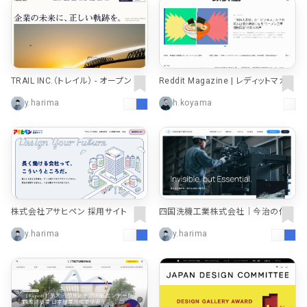
TRAIL INC.（トレイル） - オープン マ
Reddit Magazine | レディットマガジ
ネジメント®
ン
y.harima
h.koyama
株式会社アサヒペン 採用サイト
四国洗機工業株式会社｜今治の化学
洗浄・フラッシング・金属表面処理
y.harima
y.harima