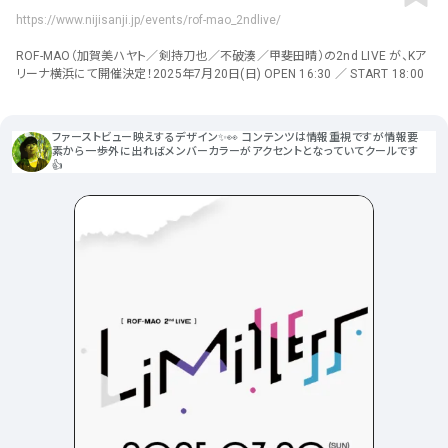
ポータルサイト･メディア･マガ
車・バイク他
22
64
https://www.nijisanji.jp/events/rof-mao_2ndlive/
ジンWEB
人気の検索ワード
シンプル
スタイリッシュ
楽しい
にぎやかな
CSR・サスティナビリティ
18
ROF-MAO（加賀美ハヤト／剣持刀也／不破湊／甲斐田晴）の2nd LIVE が、Kア
教育・学校
51
インパクトのある
かっこいい
暖かみのある
統一性のある
リーナ横浜にて開催決定！2025年7月20日(日) OPEN 16:30 ／ START 18:00
おもしろい
グリッドデザイン
かわいい
鮮やか
美しい
アート
16
暮らし商品・サービス
42
落ち着きのある
高級感
イケてるレイアウト
ウェディング
ファーストビュー映えするデザイン✨👀 コンテンツは情報重視ですが情報要
15
医療・ヘルスケア・健康
39
素から一歩外に出ればメンバーカラーがアクセントとなっていてクールです
下層ページから検索
👍
Aboutページ
その他
5
行政・NPO・団体・協会
35
投稿一覧(記事/商品など)
形式
投稿詳細(記事/商品など)
サービス紹介
コーポレートサイト
サービス紹介
391
90
お問い合わせ
採用サイト
商品・製品紹介
LP (ランディングページ)
225
89
プライバシーポリシー
特設サイト
EC・Webサービス
216
75
よくある質問
会社情報
企画・プロモーション
メディア・ポータル
130
72
メニュー