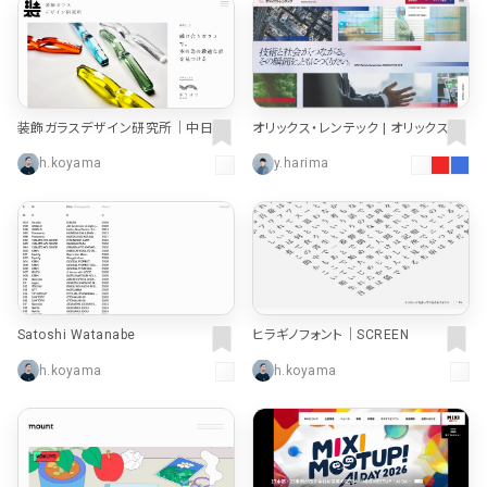
装飾ガラスデザイン研究所｜中日ス
オリックス・レンテック | オリックス・レ
テンドアート
ンテック株式会社｜新卒・キャリア採
h.koyama
y.harima
用情報 | ORIX Rentec Corporation
Satoshi Watanabe
ヒラギノフォント｜SCREEN
h.koyama
h.koyama