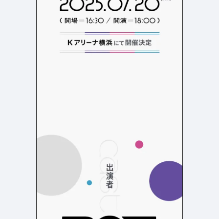
店舗・施設紹介
ポートフォリオ
129
46
料金表
規約/法律に基づく表記
採用サイト
キャンペーン
97
16
CSR
カート
デザイン
ローディング
ログイン
写真が特徴的なサイト
テキストが特徴的なサイト
431
158
決済画面
イラストが特徴的なサイト
多言語対応
346
101
パーツから検索
アニメーションが特徴的なサ
動画が特徴的なサイト
96
297
スライダー
イト
スクロール追従
スマホ特化・モバイルファース
68
レイアウトが特徴的なサイト
290
ト
リピートアニメーション
ハンバーガーメニュー
パーツ
動画
モーダル
スライダー
動画
365
212
ローディング
スクロール追従
モーダル
362
87