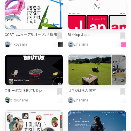
CCBTリニューアルオープン「都市は、
BizHop Japan
想像力を要求する。」
h.koyama
y.harima
ブルータス| BRUTUS.jp
せきがはら人間村
d.tsunemi
y.harima