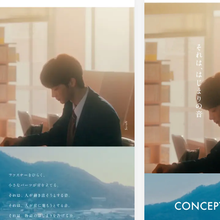
車・バイク他
22
会社情報
64
CSR・サスティナビリティ
18
メニュー
51
アート
16
料金表
42
ウェディング
15
規約/法律に基
39
その他
5
CSR
35
カート
ローディング
ログイン
91
サービス紹介
90
決済画面
25
LP (ランディングページ)
89