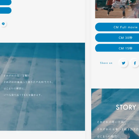
ピンク・桃色・桜
ベージュ・白茶
パープル・紫
65
動画
212
62
モーダル
87
34
ローディング
83
35
検索エリア
58