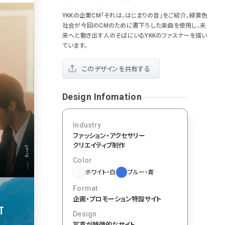
おもしろい
グリッドデザイン
かわいい
鮮やか
美しい
YKKの企業CM「それは、はじまりの音」をご紹介。緑黄色
落ち着きのある
高級感
イケてるレイアウト
70
社会が今回のCMのために書下ろした楽曲を使用し、未
来へと動き出す人のそばにいるYKKのファスナーを描い
下層ページから検索
55
ています。
Aboutページ
46
投稿一覧(記事/商品など)
このデザインを共有する
投稿詳細(記事/商品など)
づく表記
43
サービス紹介
Design Infomation
38
お問い合わせ
採用サイト
Industry
34
ファッション・アクセサリー
プライバシーポリシー
クリエイティブ制作
33
よくある質問
Color
会社情報
28
ホワイト・白
ブルー・青
メニュー
Format
13
料金表
企画・プロモーション
特設サイト
規約/法律に基づく表記
Design
CSR
写真が特徴的なサイト