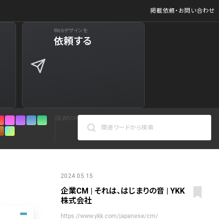
掲載依頼・お問い合わせ
Webデザインを
ジ
依頼する
627
商品など)
598
商品など)
521
SEARCH
432
271
カラーで検索
161
2024.05.15
企業CM | それは、はじまりの音 | YKK
人気の検索ワード
リシー
126
株式会社
シンプル
スタイリッシュ
楽しい
にぎやかな
https://www.ykk.com/japanese/cm/
インパクトのある
かっこいい
暖かみのある
統一性のある
120