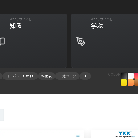
Webデザインを
Webデザインを
下層ペー
知る
学ぶ
29
Web・クラウドサービス
34
Aboutページ
73
美容
31
投稿一覧(記事/
61
旅行・ホテル・観光
30
投稿詳細(記事/
COLOR
コーポレートサイト
料金表
一覧ページ
LP
94
就職・人材サービス
28
サービス紹介
88
広告・マーケティング
27
お問い合わせ
84
インテリア・雑貨
23
採用サイト
78
インフラ
23
プライバシーポ
75
金融・保険・会計・法律
23
よくある質問