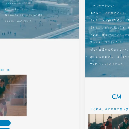
16
EC・Webサービス
75
カラー
30
メディア・ポータル
72
ブルー・青
29
ポートフォリオ
46
ホワイト・白
97
キャンペーン
16
ブラック・黒・グ
グリーン・緑
カラフル・多色
31
テキストが特徴的なサイト
158
レッド・赤
46
多言語対応
101
イエロー・黄色
97
動画が特徴的なサイト
96
オレンジ・橙色
90
スマホ特化・モバイルファースト
68
ブラウン・茶色