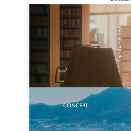
ポータルサイト･メディア･マガジンWE
B
教育・学校
暮らし商品・サービス
医療・ヘルスケア・健康
行政・NPO・団体・協会
形式
コーポレートサイト
3
商品・製品紹介
2