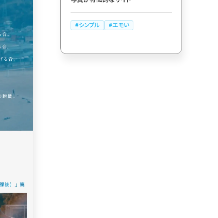
カート
ローディング
シンプル
エモい
ログイン
286
決済画面
286
パーツから検索
レー
250
スライダー
スクロール追従
175
リピートアニメーション
157
ハンバーガーメニュー
動画
118
モーダル
112
ローディング
検索エリア
85
71