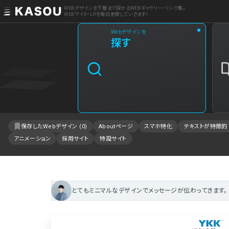
WEBデザインを下層まで探せるWEBギャラリー・リンク集。
WEBサイト・LPを毎日更新していきます!
Webデザインを
業界
探す
クリエイティブ制作
2
飲食・食品・飲料
1
エンタメ・趣味・娯楽
1
保存したWebデザイン (
0
)
Aboutページ
スマホ特化
テキストが特徴的
アニメーション
採用サイト
特設サイト
製品・工業・素材
IT・システム
事業・組織
とてもミニマルなデザインでメッセージが伝わってきます。
不動産・建築・施設
ファッション・アクセサリー