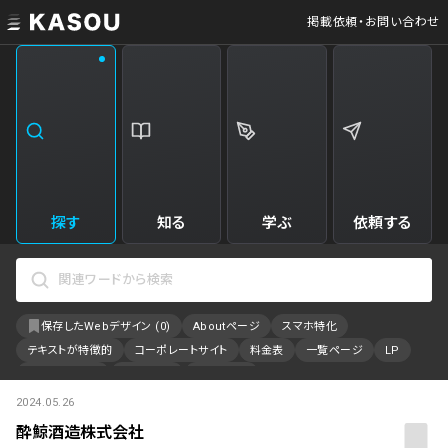
掲載依頼・お問い合わせ
業界
クリエイティブ制作
Web・クラウドサービス
229
34
飲食・食品・飲料
美容
173
31
エンタメ・趣味・娯楽
旅行・ホテル・観光
161
30
探す
知る
学ぶ
依頼する
製品・工業・素材
就職・人材サービス
95
28
IT・システム
広告・マーケティング
88
27
保存したWebデザイン (
0
)
Aboutページ
スマホ特化
事業・組織
インテリア・雑貨
84
23
テキストが特徴的
コーポレートサイト
料金表
一覧ページ
LP
不動産・建築・施設
インフラ
78
23
アニメーション
採用サイト
特設サイト
2024.05.26
カラーで検索
ファッション・アクセサリー
金融・保険・会計・法律
76
23
酔鯨酒造株式会社