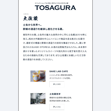
よくある質問
決済画面
121
13
会社情報
72
カラー
ブルー・青
イエロー・黄色
287
112
ホワイト・白
オレンジ・橙色
287
85
ブラック・黒・グレー
ブラウン・茶色
251
71
グリーン・緑
ピンク・桃色・桜色
175
59
カラフル・多色
ベージュ・白茶
158
44
レッド・赤
パープル・紫
118
40