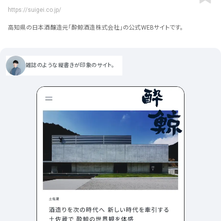
ポータルサイト･メディア･マガ
車・バイク他
22
64
https://suigei.co.jp/
ジンWEB
人気の検索ワード
シンプル
スタイリッシュ
楽しい
にぎやかな
CSR・サスティナビリティ
18
高知県の日本酒醸造元「酔鯨酒造株式会社」の公式WEBサイトです。
教育・学校
51
インパクトのある
かっこいい
暖かみのある
統一性のある
おもしろい
グリッドデザイン
かわいい
鮮やか
美しい
アート
16
暮らし商品・サービス
42
落ち着きのある
高級感
イケてるレイアウト
雑誌のような縦書きが印象のサイト。
ウェディング
15
医療・ヘルスケア・健康
39
下層ページから検索
Aboutページ
その他
5
行政・NPO・団体・協会
35
投稿一覧(記事/商品など)
形式
投稿詳細(記事/商品など)
サービス紹介
コーポレートサイト
サービス紹介
393
90
お問い合わせ
採用サイト
商品・製品紹介
LP (ランディングページ)
225
89
プライバシーポリシー
特設サイト
EC・Webサービス
216
75
よくある質問
会社情報
企画・プロモーション
メディア・ポータル
130
72
メニュー