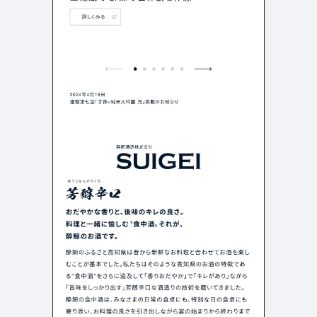
店舗・施設紹介
ポートフォリオ
129
46
料金表
規約/法律に基づく表記
採用サイト
キャンペーン
97
16
CSR
カート
デザイン
ローディング
ログイン
写真が特徴的なサイト
テキストが特徴的なサイト
431
158
決済画面
イラストが特徴的なサイト
多言語対応
347
102
パーツから検索
アニメーションが特徴的なサ
動画が特徴的なサイト
96
297
スライダー
イト
スクロール追従
スマホ特化・モバイルファース
68
レイアウトが特徴的なサイト
290
ト
リピートアニメーション
ハンバーガーメニュー
パーツ
動画
モーダル
スライダー
動画
365
212
ローディング
スクロール追従
モーダル
362
87