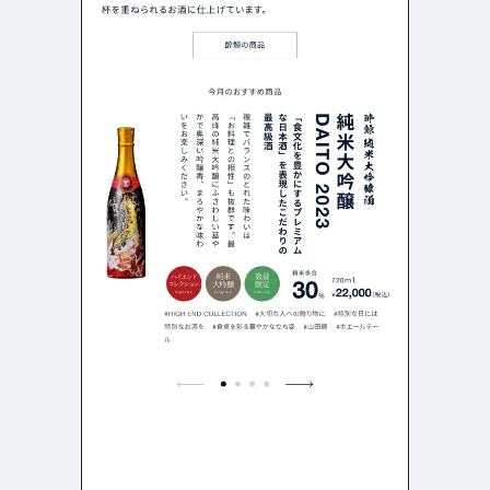
検索エリア
リピートアニメーション
ローディング
336
83
ハンバーガーメニュー
検索エリア
235
58
下層ページ
Aboutページ
メニュー
627
55
投稿一覧(記事/商品など)
料金表
599
46
投稿詳細(記事/商品など)
規約/法律に基づく表記
522
43
サービス紹介
CSR
434
39
お問い合わせ
カート
273
34
採用サイト
ローディング
161
33
プライバシーポリシー
ログイン
126
28