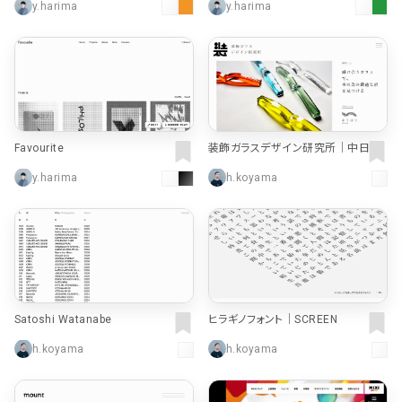
y.harima
y.harima
Favourite
装飾ガラスデザイン研究所｜中日ス
テンドアート
y.harima
h.koyama
Satoshi Watanabe
ヒラギノフォント｜SCREEN
h.koyama
h.koyama