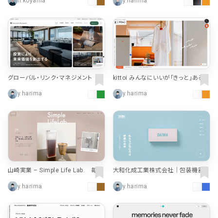
h.koyama
y.harima
グローバル・リンク・マネジメント｜不
kittoi みんなにいいが「きっと」ある /
動産投資・マンション経営・中古販売・
kittoi
y.harima
y.harima
賃貸管理
山崎実業 – Simple Life Lab. 毎日
大和化成工業株式会社｜包装機器の
をちょっと素敵に、ちょっと便利に。
製造販売・医薬品の受託包装
y.harima
y.harima