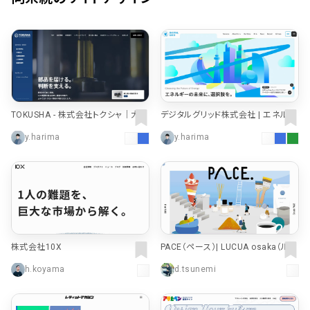
TOKUSHA - 株式会社トクシャ｜大型
デジタルグリッド株式会社 | エネルギ
トレーラー・商用車部品の販売・配
ーの未来に、選択肢を。
y.harima
y.harima
達・発送
株式会社10X
PACE（ペース）| LUCUA osaka（ルク
ア大阪）
h.koyama
d.tsunemi