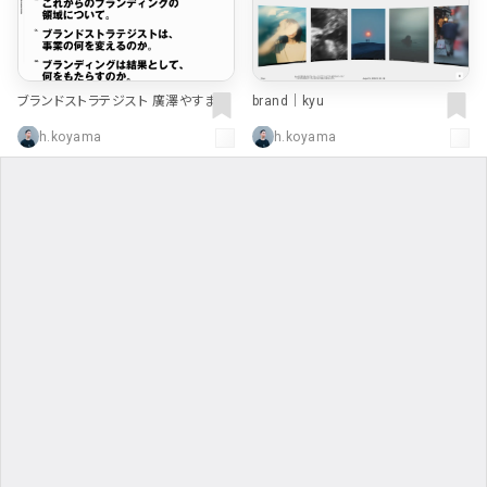
ブランドストラテジスト 廣澤やすまさ
brand｜kyu
h.koyama
h.koyama