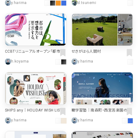
y.harima
d.tsunemi
CCBTリニューアルオープン「都市は、
せきがはら人間村
想像力を要求する。」
h.koyama
y.harima
SHIPS any｜HOLIDAY WISH LISTs
轍学習塾｜南森町・西宮苦楽園の学
｜株式会社シップス
習塾
y.harima
y.harima