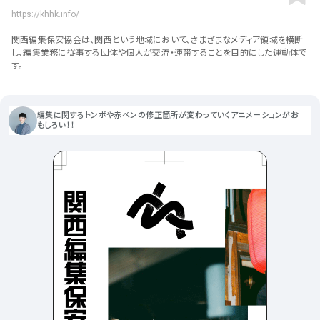
ポータルサイト･メディア･マガ
車・バイク他
22
64
https://khhk.info/
ジンWEB
人気の検索ワード
シンプル
スタイリッシュ
楽しい
にぎやかな
CSR・サスティナビリティ
18
関西編集保安協会は、関西という地域において、さまざまなメディア領域を横断
教育・学校
51
インパクトのある
かっこいい
暖かみのある
統一性のある
し、編集業務に従事する団体や個人が交流・連帯することを目的にした運動体で
す。
おもしろい
グリッドデザイン
かわいい
鮮やか
美しい
アート
16
暮らし商品・サービス
42
落ち着きのある
高級感
イケてるレイアウト
ウェディング
15
医療・ヘルスケア・健康
39
下層ページから検索
編集に関するトンボや赤ペンの修正箇所が変わっていくアニメーションがお
もしろい！！
Aboutページ
その他
5
行政・NPO・団体・協会
35
投稿一覧(記事/商品など)
形式
投稿詳細(記事/商品など)
サービス紹介
コーポレートサイト
サービス紹介
391
90
お問い合わせ
採用サイト
商品・製品紹介
LP (ランディングページ)
225
89
プライバシーポリシー
特設サイト
EC・Webサービス
216
75
よくある質問
会社情報
企画・プロモーション
メディア・ポータル
130
72
メニュー