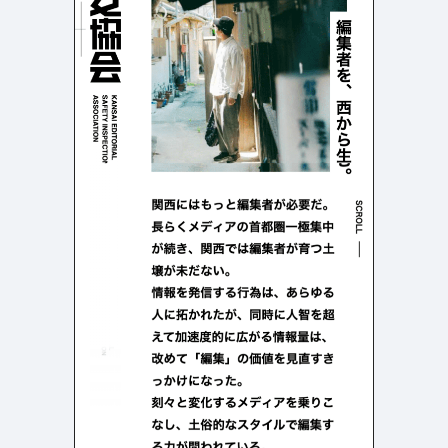
店舗・施設紹介
ポートフォリオ
129
46
料金表
規約/法律に基づく表記
採用サイト
キャンペーン
97
16
CSR
カート
デザイン
ローディング
ログイン
写真が特徴的なサイト
テキストが特徴的なサイト
431
158
決済画面
イラストが特徴的なサイト
多言語対応
346
101
パーツから検索
アニメーションが特徴的なサ
動画が特徴的なサイト
96
297
スライダー
イト
スクロール追従
スマホ特化・モバイルファース
68
レイアウトが特徴的なサイト
290
ト
リピートアニメーション
ハンバーガーメニュー
パーツ
動画
モーダル
スライダー
動画
365
212
ローディング
スクロール追従
モーダル
362
87