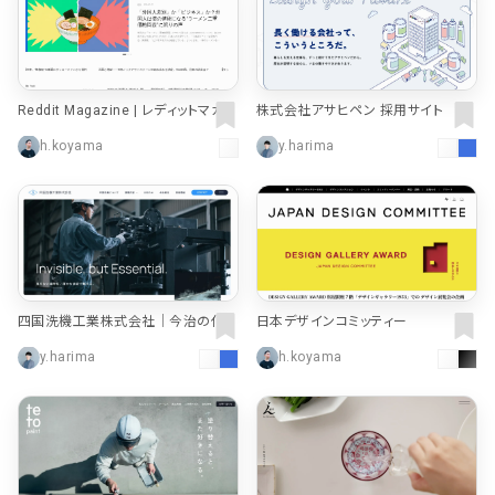
Reddit Magazine | レディットマガジ
株式会社アサヒペン 採用サイト
ン
h.koyama
y.harima
四国洗機工業株式会社｜今治の化学
日本デザインコミッティー
洗浄・フラッシング・金属表面処理
y.harima
h.koyama