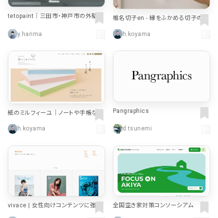
tetopaint｜三田市・神戸市の外壁・
椎名切子en - 縁をふかめる切子のギ
屋根・デザイン塗装専門店
フト
y.harima
h.koyama
Pangraphics
紙のミルフィーユ｜ノートや手帳など
を中心としたデザイン文具・雑貨ブラ
h.koyama
d.tsunemi
ンド
vivace | 女性向けコンテンツに強い、
全国空き家対策コンソーシアム
編集プロダクション