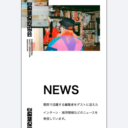
よくある質問
決済画面
120
13
会社情報
70
カラー
ブルー・青
イエロー・黄色
286
112
ホワイト・白
オレンジ・橙色
286
85
ブラック・黒・グレー
ブラウン・茶色
250
71
グリーン・緑
ピンク・桃色・桜色
175
59
カラフル・多色
ベージュ・白茶
157
44
レッド・赤
パープル・紫
118
40