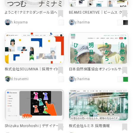
ようこそ！ナミナミダンボール沼へ by
BEAMS CREATIVE｜ビームス クリ
大光紙工株式会社
エイティブ
h.koyama
y.harima
株式会社SOLUMINA｜採用サイト
日本自然保護協会オフィシャルサイト
d.tsunemi
y.harima
Shizuku Morohoshi | デザイナー・
株式会社ルミネ 採用情報
ポートフォリオ