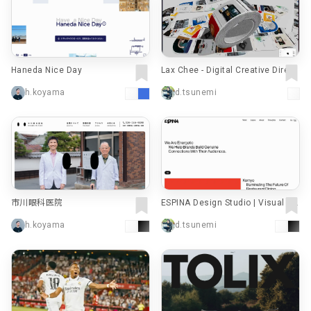
Haneda Nice Day
Lax Chee - Digital Creative Direct
or + Developer
h.koyama
d.tsunemi
市川眼科医院
ESPINA Design Studio | Visual St
orytellers
h.koyama
d.tsunemi