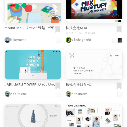
mount inc. | ブランド戦略+デザイン
株式会社MIXI
| design practice
CREATE - 株式会社GIG
h.koyama
y.kobayashi
JARUJARU TOWER ジャルジャルタ
株式会社はらぺこ
ワー
d.tsunemi
d.tsunemi