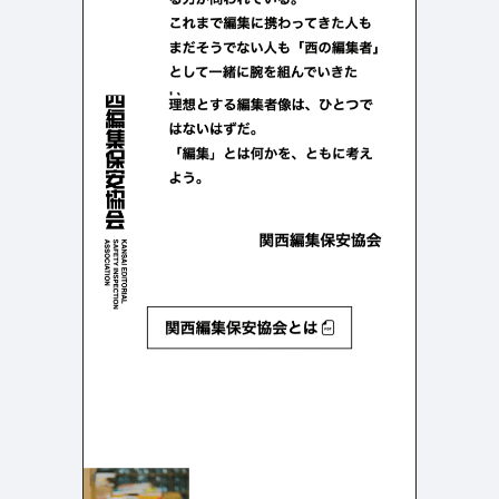
検索エリア
リピートアニメーション
ローディング
334
83
ハンバーガーメニュー
検索エリア
235
58
下層ページ
Aboutページ
メニュー
627
55
投稿一覧(記事/商品など)
料金表
598
46
投稿詳細(記事/商品など)
規約/法律に基づく表記
521
43
サービス紹介
CSR
432
38
お問い合わせ
カート
271
34
採用サイト
ローディング
161
33
プライバシーポリシー
ログイン
126
28