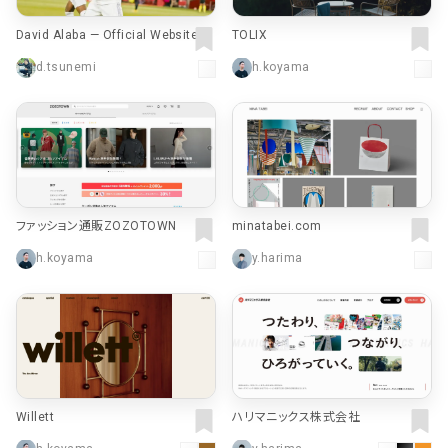
David Alaba — Official Website
TOLIX
d.tsunemi
h.koyama
ファッション通販ZOZOTOWN
minatabei.com
h.koyama
y.harima
Willett
ハリマニックス株式会社