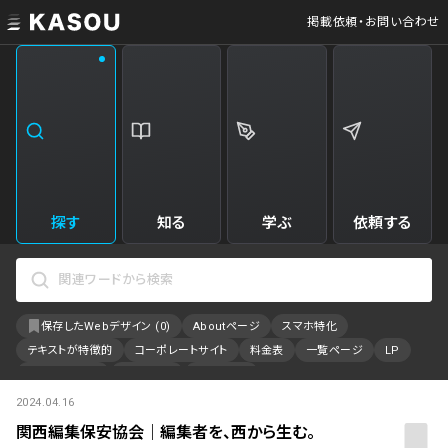
掲載依頼・お問い合わせ
業界
クリエイティブ制作
Web・クラウドサービス
229
34
飲食・食品・飲料
美容
173
31
エンタメ・趣味・娯楽
旅行・ホテル・観光
161
30
探す
知る
学ぶ
依頼する
製品・工業・素材
就職・人材サービス
94
28
IT・システム
広告・マーケティング
88
27
保存したWebデザイン (
0
)
Aboutページ
スマホ特化
事業・組織
インテリア・雑貨
84
23
テキストが特徴的
コーポレートサイト
料金表
一覧ページ
LP
不動産・建築・施設
インフラ
78
23
アニメーション
採用サイト
特設サイト
2024.04.16
カラーで検索
ファッション・アクセサリー
金融・保険・会計・法律
75
23
関西編集保安協会｜編集者を、西から生む。