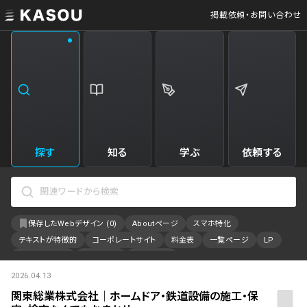
掲載依頼・お問い合わせ
業界
クリエイティブ制作
Web・クラウドサービス
229
34
飲食・食品・飲料
美容
173
31
エンタメ・趣味・娯楽
旅行・ホテル・観光
161
30
探す
知る
学ぶ
依頼する
製品・工業・素材
就職・人材サービス
94
28
IT・システム
広告・マーケティング
88
27
保存したWebデザイン (
0
)
Aboutページ
スマホ特化
事業・組織
インテリア・雑貨
84
23
テキストが特徴的
コーポレートサイト
料金表
一覧ページ
LP
不動産・建築・施設
インフラ
78
23
アニメーション
採用サイト
特設サイト
2026.04.13
カラーで検索
ファッション・アクセサリー
金融・保険・会計・法律
76
23
関東総業株式会社｜ホームドア・鉄道設備の施工・保