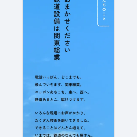
検索エリア
リピートアニメーション
ローディング
335
83
ハンバーガーメニュー
検索エリア
235
58
下層ページ
Aboutページ
メニュー
627
55
投稿一覧(記事/商品など)
料金表
598
46
投稿詳細(記事/商品など)
規約/法律に基づく表記
521
43
サービス紹介
CSR
433
38
お問い合わせ
カート
272
34
採用サイト
ローディング
161
33
プライバシーポリシー
ログイン
126
28