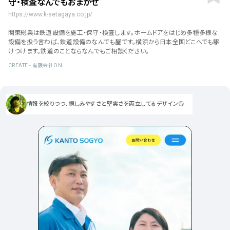
守・検査なんでもおまかせ
ポータルサイト･メディア･マガ
車・バイク他
22
64
ジンWEB
人気の検索ワード
https://www.k-setagaya.co.jp/
シンプル
スタイリッシュ
楽しい
にぎやかな
CSR・サスティナビリティ
18
教育・学校
51
関東総業は鉄道設備を施工・保守・検査します。ホームドアをはじめ多種多様な
インパクトのある
かっこいい
暖かみのある
統一性のある
設備を扱う言わば、鉄道設備のなんでも屋です。横浜から日本全国どこへでも駆
おもしろい
グリッドデザイン
かわいい
鮮やか
美しい
アート
16
けつけます。鉄道のことならなんでもご相談ください。
暮らし商品・サービス
42
落ち着きのある
高級感
イケてるレイアウト
CREATE - 有限会社ON
ウェディング
15
医療・ヘルスケア・健康
39
下層ページから検索
Aboutページ
その他
5
行政・NPO・団体・協会
35
情報を絞りつつ、親しみやすさと堅実さを両立してるデザイン😃
投稿一覧(記事/商品など)
形式
投稿詳細(記事/商品など)
サービス紹介
コーポレートサイト
サービス紹介
392
90
お問い合わせ
採用サイト
商品・製品紹介
LP (ランディングページ)
225
89
プライバシーポリシー
特設サイト
EC・Webサービス
216
75
よくある質問
会社情報
企画・プロモーション
メディア・ポータル
130
72
メニュー