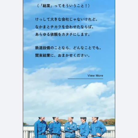
よくある質問
決済画面
121
13
会社情報
71
カラー
ホワイト・白
イエロー・黄色
287
112
ブルー・青
オレンジ・橙色
286
85
ブラック・黒・グレー
ブラウン・茶色
251
71
グリーン・緑
ピンク・桃色・桜色
175
59
カラフル・多色
ベージュ・白茶
158
44
レッド・赤
パープル・紫
118
40