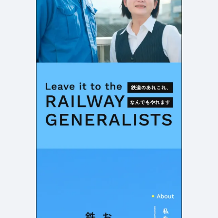
店舗・施設紹介
ポートフォリオ
129
46
料金表
規約/法律に基づく表記
採用サイト
キャンペーン
97
16
CSR
カート
デザイン
ローディング
ログイン
写真が特徴的なサイト
テキストが特徴的なサイト
431
158
決済画面
イラストが特徴的なサイト
多言語対応
347
101
パーツから検索
アニメーションが特徴的なサ
動画が特徴的なサイト
96
297
スライダー
イト
スクロール追従
スマホ特化・モバイルファース
68
レイアウトが特徴的なサイト
290
ト
リピートアニメーション
ハンバーガーメニュー
パーツ
動画
モーダル
スライダー
動画
365
212
ローディング
スクロール追従
モーダル
362
87