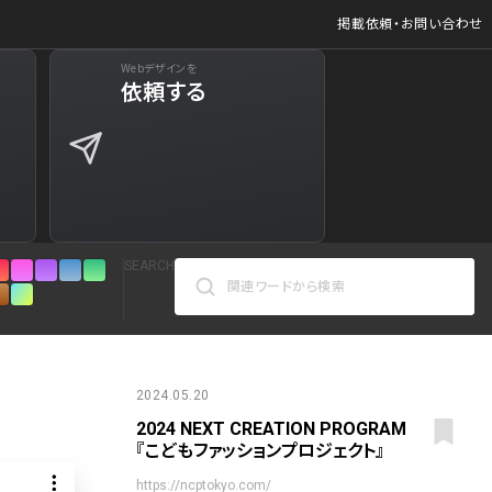
掲載依頼・お問い合わせ
Webデザインを
ジ
依頼する
627
商品など)
598
商品など)
521
SEARCH
432
271
カラーで検索
161
2024.05.20
2024 NEXT CREATION PROGRAM
人気の検索ワード
リシー
126
『こどもファッションプロジェクト』
シンプル
スタイリッシュ
楽しい
にぎやかな
https://ncptokyo.com/
インパクトのある
かっこいい
暖かみのある
統一性のある
120