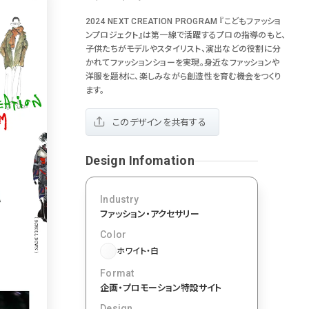
おもしろい
グリッドデザイン
かわいい
鮮やか
美しい
2024 NEXT CREATION PROGRAM 『こどもファッショ
落ち着きのある
高級感
イケてるレイアウト
70
ンプロジェクト』は第一線で活躍するプロの指導のもと、
子供たちがモデルやスタイリスト、演出などの役割に分
下層ページから検索
55
かれてファッションショーを実現。身近なファッションや
Aboutページ
洋服を題材に、楽しみながら創造性を育む機会をつくり
46
ます。
投稿一覧(記事/商品など)
投稿詳細(記事/商品など)
づく表記
43
このデザインを共有する
サービス紹介
38
お問い合わせ
Design Infomation
採用サイト
34
プライバシーポリシー
Industry
33
よくある質問
ファッション・アクセサリー
会社情報
Color
28
メニュー
ホワイト・白
13
料金表
Format
規約/法律に基づく表記
企画・プロモーション
特設サイト
CSR
Design