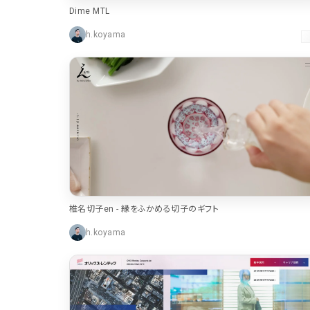
Dime MTL
h.koyama
椎名切子en - 縁をふかめる切子のギフト
h.koyama