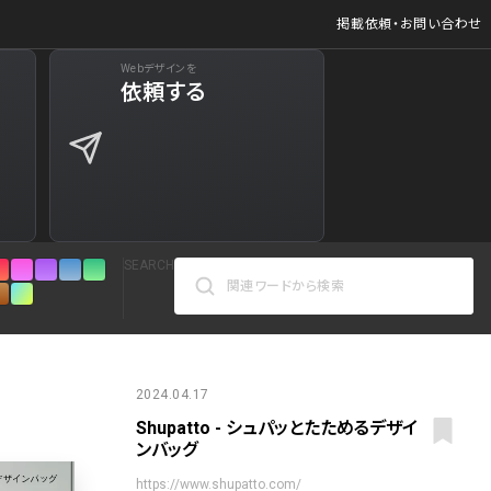
掲載依頼・お問い合わせ
Webデザインを
ジ
依頼する
627
商品など)
598
商品など)
521
SEARCH
433
272
カラーで検索
161
2024.04.17
Shupatto - シュパッとたためるデザイ
人気の検索ワード
リシー
126
ンバッグ
シンプル
スタイリッシュ
楽しい
にぎやかな
https://www.shupatto.com/
インパクトのある
かっこいい
暖かみのある
統一性のある
121