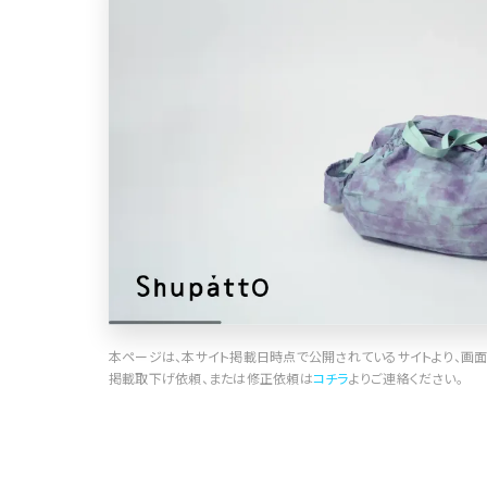
ポータルサイト･メディア･マガジンWE
B
教育・学校
暮らし商品・サービス
医療・ヘルスケア・健康
行政・NPO・団体・協会
形式
本ページは、本サイト掲載日時点で公開されているサイトより、画面
掲載取下げ依頼、または修正依頼は
コチラ
よりご連絡ください。
コーポレートサイト
3
商品・製品紹介
2