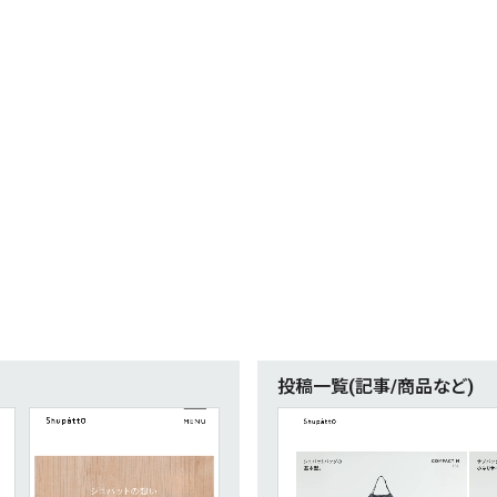
16
EC・Webサービス
75
カラー
30
メディア・ポータル
72
ホワイト・白
29
ポートフォリオ
46
ブルー・青
97
キャンペーン
16
ブラック・黒・グ
グリーン・緑
カラフル・多色
31
テキストが特徴的なサイト
158
レッド・赤
47
多言語対応
101
イエロー・黄色
投稿一覧(記事/商品など)
97
動画が特徴的なサイト
96
オレンジ・橙色
90
スマホ特化・モバイルファースト
68
ブラウン・茶色