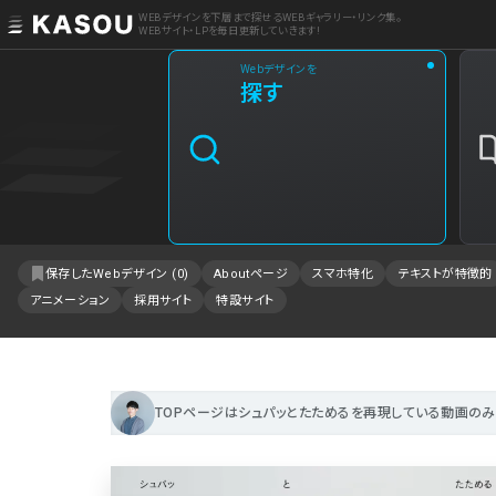
WEBデザインを下層まで探せるWEBギャラリー・リンク集。
WEBサイト・LPを毎日更新していきます!
Webデザインを
業界
探す
クリエイティブ制作
2
飲食・食品・飲料
1
エンタメ・趣味・娯楽
1
保存したWebデザイン (
0
)
Aboutページ
スマホ特化
テキストが特徴的
アニメーション
採用サイト
特設サイト
製品・工業・素材
IT・システム
事業・組織
TOPページはシュパッとたためるを再現している動画のみ
不動産・建築・施設
ファッション・アクセサリー