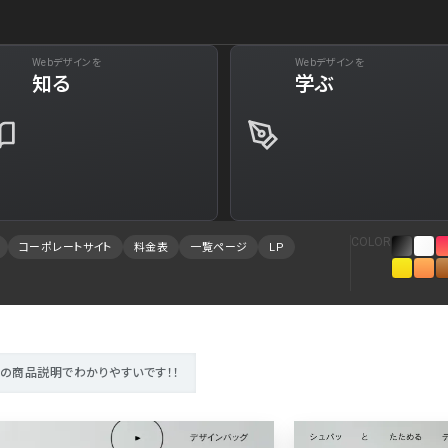
Webデザインを
Webデザインを
下層ペー
知る
学ぶ
29
Web・クラウドサービス
34
Aboutページ
73
美容
31
投稿一覧(記事/
61
旅行・ホテル・観光
30
投稿詳細(記事/
COLOR
コーポレートサイト
料金表
一覧ページ
LP
94
就職・人材サービス
28
サービス紹介
88
広告・マーケティング
27
お問い合わせ
84
インテリア・雑貨
23
採用サイト
の商品説明でわかりやすいです！！
78
インフラ
23
プライバシーポ
76
金融・保険・会計・法律
23
よくある質問