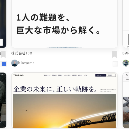
売・
株式会社10X
BA
h.koyama