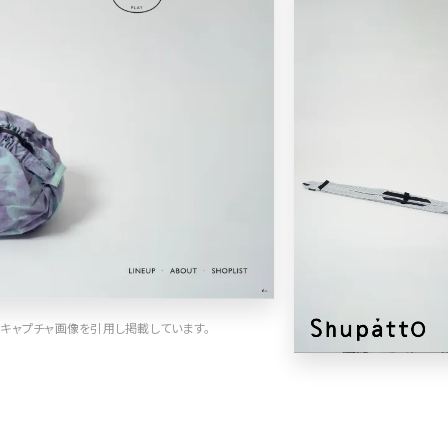
車・バイク他
22
会社情報
64
CSR・サスティナビリティ
18
メニュー
51
アート
16
料金表
42
ウェディング
15
規約/法律に基
39
その他
5
CSR
35
カート
ローディング
キャプチャ画像を引用し掲載しています。
ログイン
92
サービス紹介
90
決済画面
25
LP (ランディングページ)
89