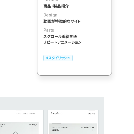
商品・製品紹介
カート
ローディング
Design
動画が特徴的なサイト
ログイン
287
Parts
決済画面
スクロール追従
動画
286
リピートアニメーション
パーツから検索
レー
251
スライダー
スタイリッシュ
スクロール追従
175
リピートアニメーション
158
ハンバーガーメニュー
動画
118
モーダル
112
ローディング
検索エリア
85
71