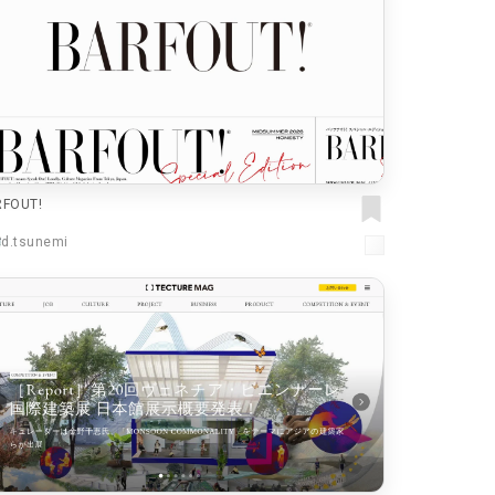
RFOUT!
d.tsunemi