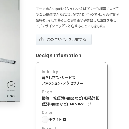
おもしろい
グリッドデザイン
かわいい
鮮やか
美しい
マーナのShupatto（シュパット）はプリーツ構造によって
落ち着きのある
高級感
イケてるレイアウト
71
少ない動作でたたむことができるバッグです。人の行動や
気持ち、そして暮らしに寄り添い導き出した設計を指し
下層ページから検索
55
て、“デザインバッグ”、と名乗ることにしました。
Aboutページ
46
投稿一覧(記事/商品など)
このデザインを共有する
投稿詳細(記事/商品など)
づく表記
43
サービス紹介
Design Infomation
38
お問い合わせ
採用サイト
Industry
34
暮らし商品・サービス
プライバシーポリシー
ファッション・アクセサリー
33
よくある質問
Page
会社情報
投稿一覧(記事/商品など)
28
投稿詳細
メニュー
(記事/商品など)
Aboutページ
13
料金表
Color
規約/法律に基づく表記
ホワイト・白
CSR
Format