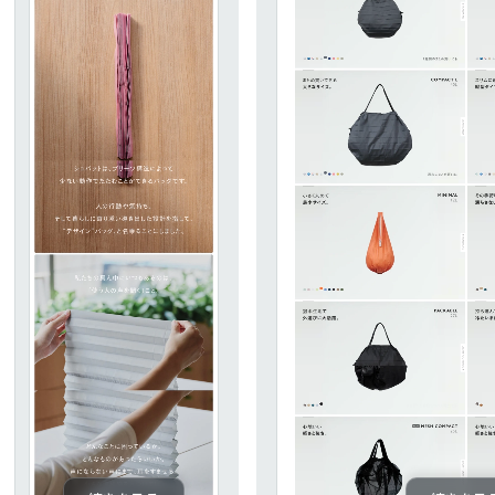
ピンク・桃色・桜
ベージュ・白茶
パープル・紫
65
動画
212
62
モーダル
87
35
ローディング
83
35
検索エリア
58