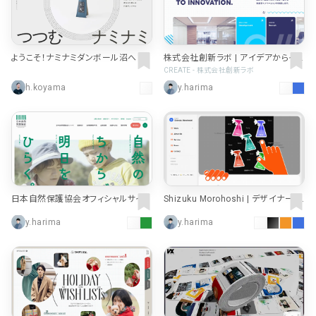
ようこそ！ナミナミダンボール沼へ by
株式会社創新ラボ | アイデアからイノ
大光紙工株式会社
ベーションへ
CREATE - 株式会社創新ラボ
h.koyama
y.harima
日本自然保護協会オフィシャルサイト
Shizuku Morohoshi | デザイナー・
ポートフォリオ
y.harima
y.harima