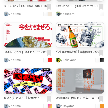
SHIPS any｜HOLIDAY WISH LISTs
Lax Chee - Digital Creative Direct
｜株式会社シップス
or + Developer
y.harima
d.tsunemi
IMA株式会社 | IMA Inc. 今をかきま
弥生焼酎醸造所｜黒糖焼酎を飲むな
ぜろ。
ら奄美大島で最も古い蔵元で
y.harima
y.kobayashi
株式会社丹青社｜採用サイト
永劫回帰に横たわる虚無三島由紀夫
生誕100年＝昭和100年 | ART & GA
y.harima
h.koyama
LLERY | GYRE