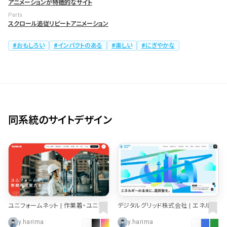
アニメーションが特徴的なサイト
Parts
スクロール追従
リピートアニメーション
おもしろい
インパクトのある
楽しい
にぎやかな
同系統のサイトデザイン
ユニフォームネット | 作業着・ユニフォ
デジタルグリッド株式会社 | エネルギ
ームの販売・レンタル
ーの未来に、選択肢を。
y.harima
y.harima