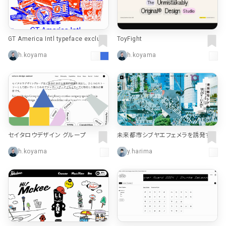
GT America Intl typeface exclusi
ToyFight
vely at Grilli Type — Download Fre
h.koyama
h.koyama
e Trial Fonts
セイタロウデザイン グループ
未来都市シブヤエフェメラを誘発する
装置 | ART & GALLERY | GYRE
h.koyama
y.harima