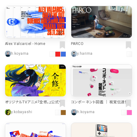
Alex Valcarcel - Home
PARCO
h.koyama
y.harima
オリジナルTVアニメ『全修。』公式サイ
コンポーネント図鑑 ｜ 視覚伝達情
ト
報研究室
y.kobayashi
h.koyama