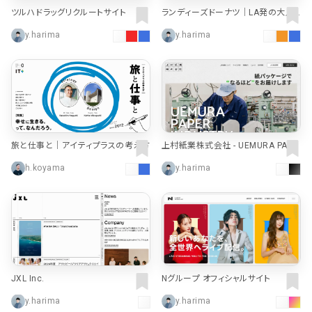
ツルハドラッグリクルートサイト
ランディーズドーナツ｜LA発の大人
気ドーナツ店が日本初上陸！
y.harima
y.harima
旅と仕事と｜アイティプラスの考え方
上村紙業株式会社 - UEMURA PAPE
R INDUSTRY - パッケージ（紙器・化
h.koyama
y.harima
粧箱）の企画・デザイン・各種印刷
JXL Inc.
Nグループ オフィシャルサイト
y.harima
y.harima