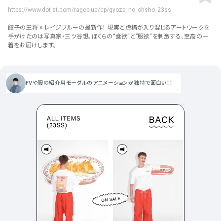
ポータルサイト･メディア･マガ
車・バイク他
22
64
https://www.dot-st.com/rageblue/cp/gyoza_no_ohsho_23ss
ジンWEB
人気の検索ワード
シンプル
スタイリッシュ
楽しい
にぎやかな
CSR・サスティナビリティ
18
餃子の王将 × レイジブルーの最新作！ 現実と虚構が入り混じるアートワークを
教育・学校
51
インパクトのある
かっこいい
暖かみのある
統一性のある
手がけたのは写真家・三ツ谷想。ぼくらの“食欲“と”服欲“を刺激する、至高の一
着をお届けします。
おもしろい
グリッドデザイン
かわいい
鮮やか
美しい
アート
16
暮らし商品・サービス
42
落ち着きのある
高級感
イケてるレイアウト
ウェディング
15
医療・ヘルスケア・健康
39
下層ページから検索
FVや服の紹介用モーダルのアニメーションが独特で面白い！！
Aboutページ
その他
5
行政・NPO・団体・協会
35
投稿一覧(記事/商品など)
形式
投稿詳細(記事/商品など)
サービス紹介
コーポレートサイト
サービス紹介
393
90
お問い合わせ
採用サイト
商品・製品紹介
LP (ランディングページ)
225
89
プライバシーポリシー
特設サイト
EC・Webサービス
216
75
よくある質問
会社情報
企画・プロモーション
メディア・ポータル
130
72
メニュー