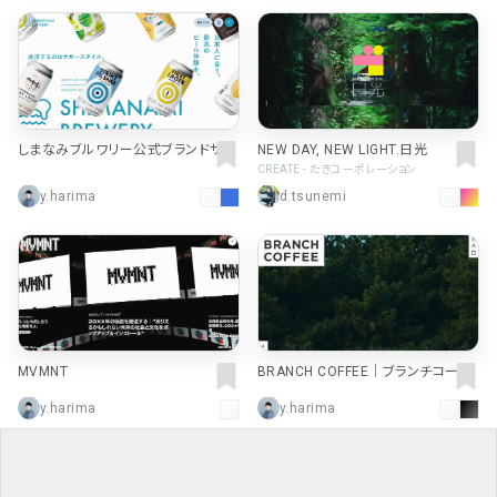
しまなみブルワリー公式ブランドサイ
NEW DAY, NEW LIGHT.日光
ト
CREATE - たきコーポレーション
y.harima
d.tsunemi
MVMNT
BRANCH COFFEE｜ブランチコーヒ
ー｜四国・愛媛・西条・松山
y.harima
y.harima