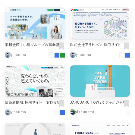
栄和会館 | 小島グループの事業基
株式会社アサヒペン 採用サイト
盤・福利厚生を担う組織 | 愛知県豊
y.harima
y.harima
田市
読売新聞社 採用サイト｜変わらない
JARUJARU TOWER ジャルジャルタ
もの。超えていくもの。
ワー
y.harima
d.tsunemi