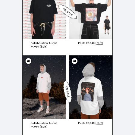
検索エリア
リピートアニメーション
ローディング
336
83
ハンバーガーメニュー
検索エリア
235
58
下層ページ
Aboutページ
メニュー
627
55
投稿一覧(記事/商品など)
料金表
599
46
投稿詳細(記事/商品など)
規約/法律に基づく表記
522
43
サービス紹介
CSR
434
39
お問い合わせ
カート
273
34
採用サイト
ローディング
161
33
プライバシーポリシー
ログイン
126
28