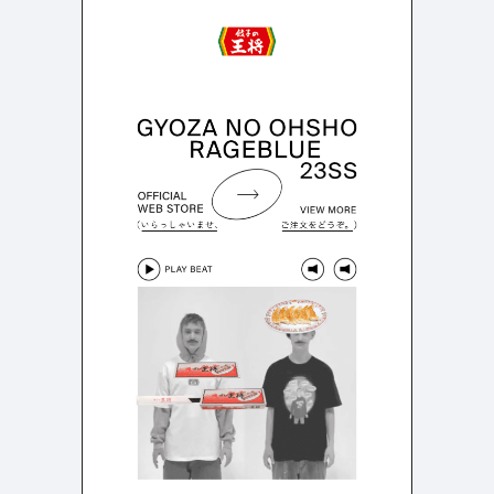
よくある質問
決済画面
121
13
会社情報
72
カラー
ブルー・青
イエロー・黄色
287
112
ホワイト・白
オレンジ・橙色
287
85
ブラック・黒・グレー
ブラウン・茶色
251
71
グリーン・緑
ピンク・桃色・桜色
175
59
カラフル・多色
ベージュ・白茶
158
44
レッド・赤
パープル・紫
118
40