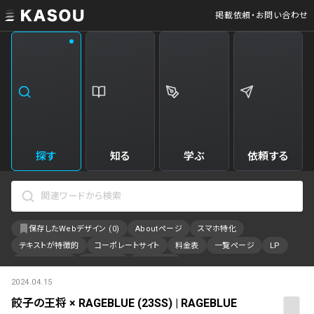
掲載依頼・お問い合わせ
業界
クリエイティブ制作
Web・クラウドサービス
229
34
飲食・食品・飲料
美容
173
31
エンタメ・趣味・娯楽
旅行・ホテル・観光
161
30
探す
知る
学ぶ
依頼する
製品・工業・素材
就職・人材サービス
95
28
IT・システム
広告・マーケティング
88
27
保存したWebデザイン (
0
)
Aboutページ
スマホ特化
事業・組織
インテリア・雑貨
84
23
テキストが特徴的
コーポレートサイト
料金表
一覧ページ
LP
不動産・建築・施設
インフラ
78
23
アニメーション
採用サイト
特設サイト
2024.04.15
カラーで検索
ファッション・アクセサリー
金融・保険・会計・法律
76
23
餃子の王将 × RAGEBLUE (23SS) | RAGEBLUE