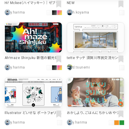
Hi! Mckee（ハイマッキー）｜ゼブラ株
NEW
式会社
y.harima
h.koyama
Ah!maze Shinjuku 新宿の観光体験
tette テッテ 須賀川市民交流センタ
サイト
ー
y.harima
d.tsunemi
Illustrator どいせな ポートフォリオ
おかしより、ごはんにちかいおやつ。S
サイト
UKUSUKU BALL(スクスクボール）
y.harima
y.harima