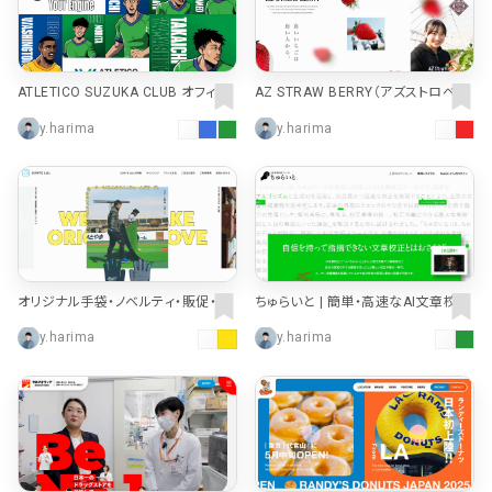
ATLETICO SUZUKA CLUB オフィシ
AZ STRAW BERRY（アズストロベリ
ャルホームページ
ー）
y.harima
y.harima
オリジナル手袋・ノベルティ・販促・名
ちゅらいと | 簡単・高速なAI文章校正
入れ | GUNTE Lab.
ツール
y.harima
y.harima