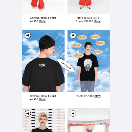
店舗・施設紹介
ポートフォリオ
129
46
料金表
規約/法律に基づく表記
採用サイト
キャンペーン
97
16
CSR
カート
デザイン
ローディング
ログイン
写真が特徴的なサイト
テキストが特徴的なサイト
431
158
決済画面
イラストが特徴的なサイト
多言語対応
347
102
パーツから検索
アニメーションが特徴的なサ
動画が特徴的なサイト
96
297
スライダー
イト
スクロール追従
スマホ特化・モバイルファース
68
レイアウトが特徴的なサイト
290
ト
リピートアニメーション
ハンバーガーメニュー
パーツ
動画
モーダル
スライダー
動画
365
212
ローディング
スクロール追従
モーダル
362
87