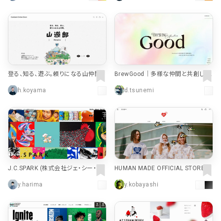
登る、知る、遊ぶ｡頼りになる山仲間｡
BrewGood｜多様な仲間と共創し、
山遊部 - Goldwin Online Store [ゴ
社会に良い変化を生み出す
h.koyama
d.tsunemi
ールドウイン]
J.C.SPARK (株式会社ジェ・シー・ス
HUMAN MADE OFFICIAL STORE –
パーク)
HUMAN MADE Inc.
y.harima
y.kobayashi