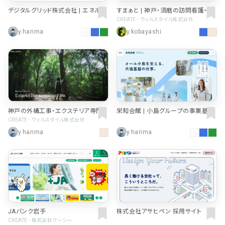
デジタルグリッド株式会社 | エネルギ
すまぁと | 神戸・須磨の訪問看護・リ
ーの未来に、選択肢を。
ハビリ・介護サービス
CREATE - ウィルスタイル株式会社
y.harima
y.kobayashi
神戸の外構工事・エクステリア専門
栄和会館 | 小島グループの事業基
店｜株式会社グッドツーガーデン
盤・福利厚生を担う組織 | 愛知県豊
CREATE - ウィルスタイル株式会社
田市
y.harima
y.harima
JAバンク岩手
株式会社アサヒペン 採用サイト
CREATE - 株式会社クーシー