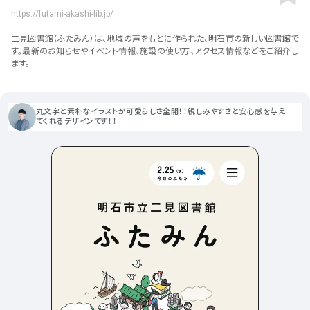
ポータルサイト･メディア･マガ
車・バイク他
22
64
https://futami-akashi-lib.jp/
ジンWEB
人気の検索ワード
シンプル
スタイリッシュ
楽しい
にぎやかな
CSR・サスティナビリティ
18
二見図書館（ふたみん）は、地域の声をもとに作られた、明石市の新しい図書館で
教育・学校
51
インパクトのある
かっこいい
暖かみのある
統一性のある
す。最新のお知らせやイベント情報、施設の使い方、アクセス情報などをご紹介し
ます。
おもしろい
グリッドデザイン
かわいい
鮮やか
美しい
アート
16
暮らし商品・サービス
42
落ち着きのある
高級感
イケてるレイアウト
ウェディング
15
医療・ヘルスケア・健康
39
下層ページから検索
丸文字と素朴なイラストが可愛らしさ全開！！親しみやすさと安心感を与え
てくれるデザインです！！
Aboutページ
その他
5
行政・NPO・団体・協会
35
投稿一覧(記事/商品など)
形式
投稿詳細(記事/商品など)
サービス紹介
コーポレートサイト
サービス紹介
391
90
お問い合わせ
採用サイト
商品・製品紹介
LP (ランディングページ)
225
89
プライバシーポリシー
特設サイト
EC・Webサービス
216
75
よくある質問
会社情報
企画・プロモーション
メディア・ポータル
130
72
メニュー