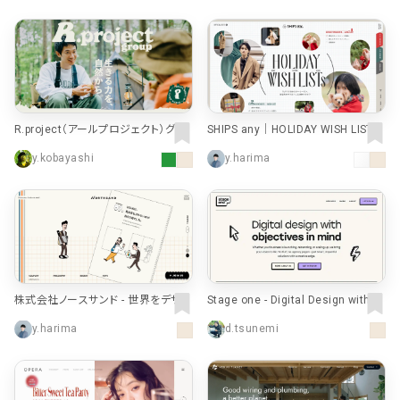
R.project（アールプロジェクト）グル
SHIPS any｜HOLIDAY WISH LISTs
ープ - 生きる力を、自然から。
｜株式会社シップス
y.kobayashi
y.harima
株式会社ノースサンド - 世界をデザイ
Stage one - Digital Design with o
ンする
bjectives in mind
y.harima
d.tsunemi