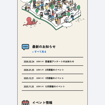
店舗・施設紹介
ポートフォリオ
129
46
料金表
規約/法律に基づく表記
採用サイト
キャンペーン
97
16
CSR
カート
デザイン
ローディング
ログイン
写真が特徴的なサイト
テキストが特徴的なサイト
431
158
決済画面
イラストが特徴的なサイト
多言語対応
346
101
パーツから検索
アニメーションが特徴的なサ
動画が特徴的なサイト
96
297
スライダー
イト
スクロール追従
スマホ特化・モバイルファース
68
レイアウトが特徴的なサイト
290
ト
リピートアニメーション
ハンバーガーメニュー
パーツ
動画
モーダル
スライダー
動画
365
212
ローディング
スクロール追従
モーダル
362
87