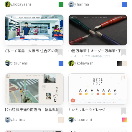
y.kobayashi
y.harima
くるーず薬局 - 大阪市 住吉区の調剤
中屋万年筆｜オーダー万年筆・手作
薬局・在宅医療
り万年筆
CREATE - Grow Group株式会社
d.tsunemi
y.kobayashi
【公式】県庁通り商店街｜福島県福島
とかちフルーツビレッジ
市の、 ビビビとこころに響く県庁通り
y.harima
d.tsunemi
商店街