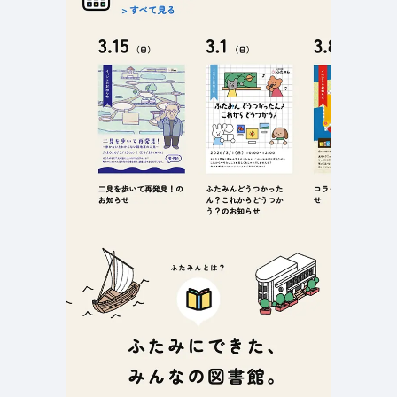
検索エリア
リピートアニメーション
ローディング
334
83
ハンバーガーメニュー
検索エリア
235
58
下層ページ
Aboutページ
メニュー
627
55
投稿一覧(記事/商品など)
料金表
598
46
投稿詳細(記事/商品など)
規約/法律に基づく表記
521
43
サービス紹介
CSR
432
38
お問い合わせ
カート
271
34
採用サイト
ローディング
161
33
プライバシーポリシー
ログイン
126
28