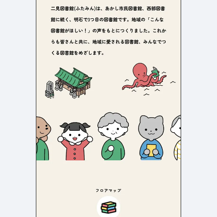
よくある質問
決済画面
120
13
会社情報
70
カラー
ブルー・青
イエロー・黄色
286
112
ホワイト・白
オレンジ・橙色
286
85
ブラック・黒・グレー
ブラウン・茶色
250
71
グリーン・緑
ピンク・桃色・桜色
175
59
カラフル・多色
ベージュ・白茶
157
44
レッド・赤
パープル・紫
118
40