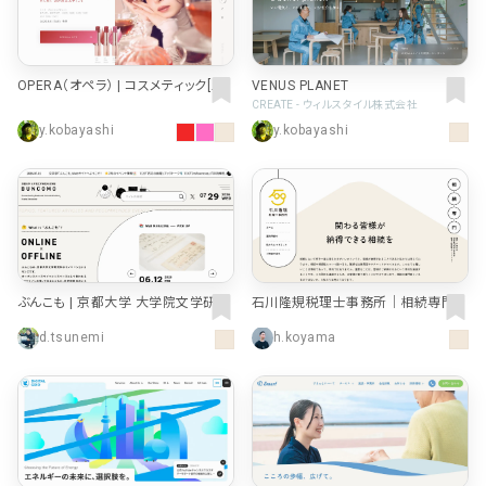
OPERA（オペラ） | コスメティック[公
VENUS PLANET
式]
CREATE - ウィルスタイル株式会社
y.kobayashi
y.kobayashi
ぶんこも | 京都大学 大学院文学研究
石川隆規税理士事務所｜相続専門｜
科・文学部
東京・中野区
d.tsunemi
h.koyama