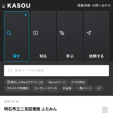
掲載依頼・お問い合わせ
業界
クリエイティブ制作
Web・クラウドサービス
229
34
飲食・食品・飲料
美容
173
31
エンタメ・趣味・娯楽
旅行・ホテル・観光
161
30
探す
知る
学ぶ
依頼する
製品・工業・素材
就職・人材サービス
94
28
IT・システム
広告・マーケティング
88
27
保存したWebデザイン (
0
)
Aboutページ
スマホ特化
事業・組織
インテリア・雑貨
84
23
テキストが特徴的
コーポレートサイト
料金表
一覧ページ
LP
不動産・建築・施設
インフラ
78
23
アニメーション
採用サイト
特設サイト
2026.02.26
カラーで検索
ファッション・アクセサリー
金融・保険・会計・法律
75
23
明石市立二見図書館 ふたみん