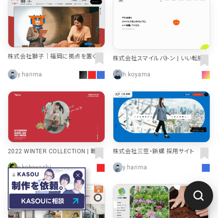
株式会社獅子｜福岡に拠点を置くマ
株式会社スマイルバトン | いい転機、
ーケティングや制作業務を行う会社
つくろう。
y.harima
h.koyama
2022 WINTER COLLECTION | 靴下
株式会社三笠・鋲螺 採用サイト
屋
y.kobayashi
y.harima