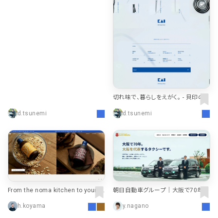
切れ味で、暮らしをえがく。 - 貝印のデ
ザイン｜KAI DESIGN Dept.
d.tsunemi
d.tsunemi
From the noma kitchen to yours ·
朝日自動車グループ｜大阪で70年、
Noma Projects
大阪を代表するタクシーです。
h.koyama
y.nagano