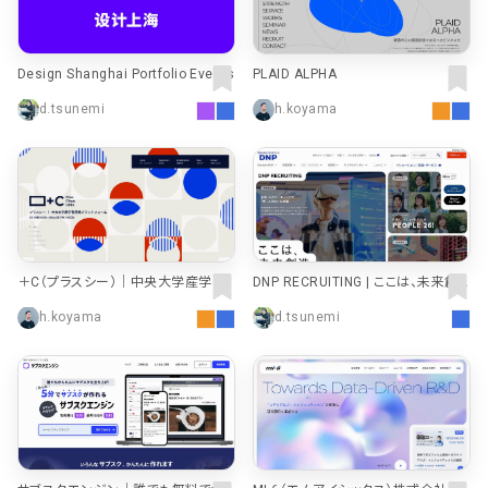
Design Shanghai Portfolio Events
PLAID ALPHA
d.tsunemi
h.koyama
＋C（プラスシー）｜中央大学産学官
DNP RECRUITING | ここは、未来創
連携プラットフォーム
造プラットフォーム。 | DNP 大日本印
h.koyama
d.tsunemi
刷