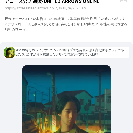
アローズ公式通販-UNITED ARROWS ONLINE
ポータルサイト･メディア･マガ
車・バイク他
22
64
ジンWEB
人気の検索ワード
https://store.united-arrows.co.jp/s/all/re/202502/
シンプル
スタイリッシュ
楽しい
にぎやかな
CSR・サスティナビリティ
18
教育・学校
51
現代アーティスト・森本啓太さんの絵画に、歌舞伎役者・片岡千之助さんがユナ
インパクトのある
かっこいい
暖かみのある
統一性のある
イテッドアローズに身を包んで登場。春の訪れ、新しい時代、可能性を感じさせる
おもしろい
グリッドデザイン
かわいい
鮮やか
美しい
アート
16
「光」がテーマ。
暮らし商品・サービス
42
落ち着きのある
高級感
イケてるレイアウト
ウェディング
15
医療・ヘルスケア・健康
39
下層ページから検索
スマホ特化のレイアウトだが、PCサイズでも背景が淡く変化するグラデであ
Aboutページ
その他
5
ったり、全体が光を意識したデザインで統一されています✨
行政・NPO・団体・協会
35
投稿一覧(記事/商品など)
形式
投稿詳細(記事/商品など)
サービス紹介
コーポレートサイト
サービス紹介
390
90
お問い合わせ
採用サイト
商品・製品紹介
LP (ランディングページ)
225
89
プライバシーポリシー
特設サイト
EC・Webサービス
216
75
よくある質問
会社情報
企画・プロモーション
メディア・ポータル
130
71
メニュー