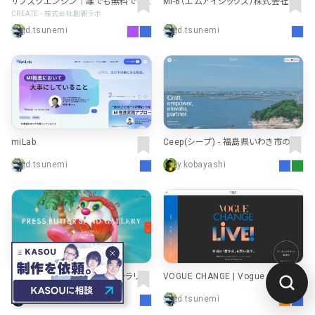
サブスクエンジン｜誰でも無料でサ
MI-6（エムアイシックス）株式会社
ブスクサービス&決済
CREATE - 株式会社創新ラボ
d.tsunemi
d.tsunemi
miLab
Ceep(シープ) - 福島県いわき市のW
eb制作・デザイン制作会社
d.tsunemi
y.kobayashi
【公式】プレスバターサンドギャラリー
VOGUE CHANGE | Vogue Japan
｜PRESS BUTTER SAND GALLERY
h.koyama
d.tsunemi