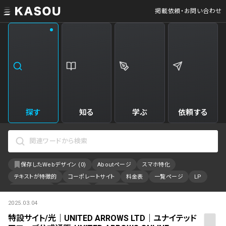
掲載依頼・お問い合わせ
業界
クリエイティブ制作
Web・クラウドサービス
229
34
飲食・食品・飲料
美容
173
31
エンタメ・趣味・娯楽
旅行・ホテル・観光
161
30
探す
知る
学ぶ
依頼する
製品・工業・素材
就職・人材サービス
94
28
IT・システム
広告・マーケティング
88
27
保存したWebデザイン (
0
)
Aboutページ
スマホ特化
事業・組織
インテリア・雑貨
84
23
テキストが特徴的
コーポレートサイト
料金表
一覧ページ
LP
不動産・建築・施設
インフラ
78
23
アニメーション
採用サイト
特設サイト
2025.03.04
カラーで検索
ファッション・アクセサリー
金融・保険・会計・法律
75
23
特設サイト/光｜UNITED ARROWS LTD｜ユナイテッド