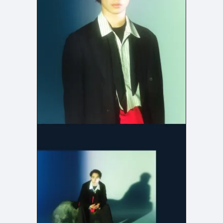
よくある質問
決済画面
120
13
会社情報
70
カラー
ブルー・青
イエロー・黄色
286
112
ホワイト・白
オレンジ・橙色
286
85
ブラック・黒・グレー
ブラウン・茶色
249
71
グリーン・緑
ピンク・桃色・桜色
174
59
カラフル・多色
ベージュ・白茶
157
44
レッド・赤
パープル・紫
118
40