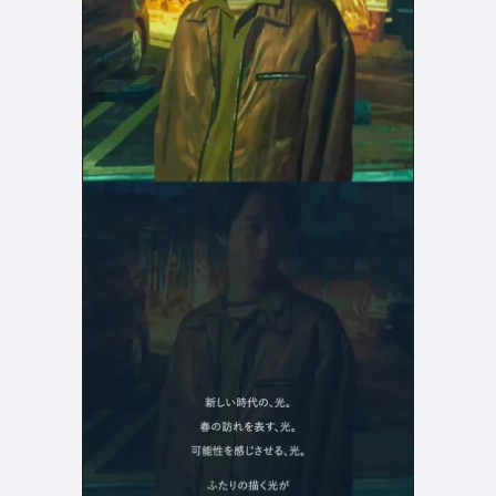
店舗・施設紹介
ポートフォリオ
129
46
料金表
規約/法律に基づく表記
採用サイト
キャンペーン
97
16
CSR
カート
デザイン
ローディング
ログイン
写真が特徴的なサイト
テキストが特徴的なサイト
431
158
決済画面
イラストが特徴的なサイト
多言語対応
346
101
パーツから検索
アニメーションが特徴的なサ
動画が特徴的なサイト
96
297
スライダー
イト
スクロール追従
スマホ特化・モバイルファース
68
レイアウトが特徴的なサイト
290
ト
リピートアニメーション
ハンバーガーメニュー
パーツ
動画
モーダル
スライダー
動画
365
212
ローディング
スクロール追従
モーダル
362
87