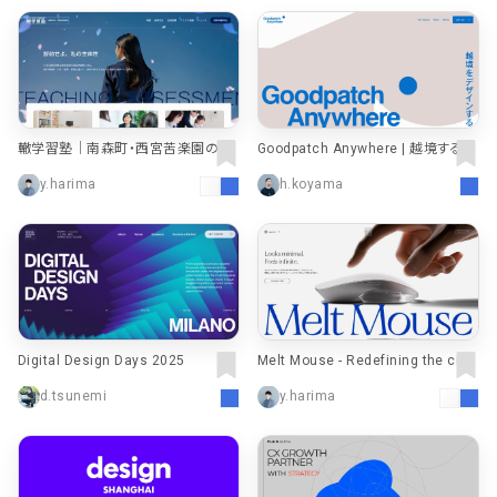
轍学習塾｜南森町・西宮苦楽園の学
Goodpatch Anywhere | 越境するデ
習塾
ザイン組織
y.harima
h.koyama
Digital Design Days 2025
Melt Mouse - Redefining the crea
tive experience
d.tsunemi
y.harima