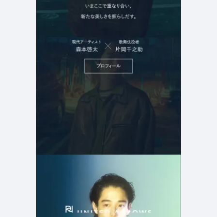
検索エリア
リピートアニメーション
ローディング
333
82
ハンバーガーメニュー
検索エリア
235
58
下層ページ
Aboutページ
メニュー
627
55
投稿一覧(記事/商品など)
料金表
598
46
投稿詳細(記事/商品など)
規約/法律に基づく表記
521
43
サービス紹介
CSR
432
38
お問い合わせ
カート
271
34
採用サイト
ローディング
161
32
プライバシーポリシー
ログイン
126
28