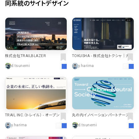
同系統のサイトデザイン
株式会社TRAILBLAZER
TOKUSHA - 株式会社トクシャ｜大型
トレーラー・商用車部品の販売・配
d.tsunemi
y.harima
達・発送
TRAIL INC.（トレイル） - オープン マ
丸の内イノベーションパートナーズ株
ネジメント®
式会社
y.harima
d.tsunemi