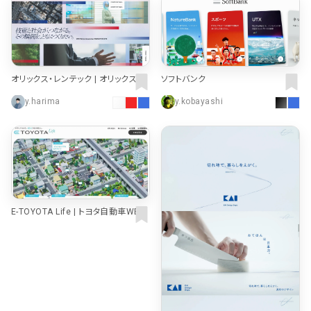
オリックス・レンテック | オリックス・レ
ソフトバンク
ンテック株式会社｜新卒・キャリア採
y.harima
y.kobayashi
用情報 | ORIX Rentec Corporation
E-TOYOTA Life | トヨタ自動車WEB
サイト