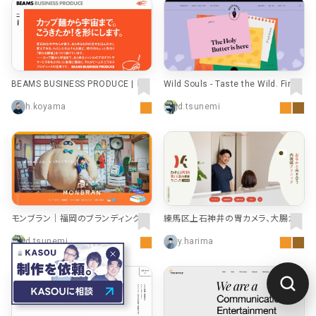
BEAMS BUSINESS PRODUCE | ビ
Wild Souls - Taste the Wild. Find
ームス ビジネスプロデュース
your Soul.
h.koyama
d.tsunemi
モンブラン｜福岡のブランディング会
練馬区上石神井の胃カメラ、大腸カメ
社
ラなら、かわい内科 胃と大腸内視鏡
d.tsunemi
y.harima
クリニック｜内科、健康診断、発熱外
来