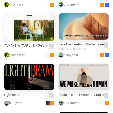
y.kobayashi
d.tsunemi
Sara Herrlander — Berlin based p
YAMANE WATARU オンラインストア
hotographer
CREATE - Studio 24/24
y.kobayashi
h.koyama
Lightbeam
Social House | Visionary Digital G
rowth Agency
h.koyama
d.tsunemi