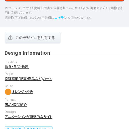
本ページは、本サイト掲載日時点で公開されているサイトより、画面キャプチャ画像を引
用し掲載しています。
コチラ
掲載取下げ依頼、または修正依頼は
よりご連絡ください。
このデザインを共有する
Design Infomation
Industry
飲食・食品・飲料
Page
投稿詳細(記事/商品など)
カート
Color
オレンジ・橙色
Format
商品・製品紹介
Design
アニメーションが特徴的なサイト