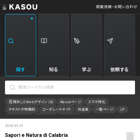
掲載依頼・お問い合わせ
業界
クリエイティブ制作
Web・クラウドサービス
229
34
飲食・食品・飲料
美容
173
31
エンタメ・趣味・娯楽
旅行・ホテル・観光
161
30
探す
知る
学ぶ
依頼する
製品・工業・素材
就職・人材サービス
94
28
IT・システム
広告・マーケティング
88
27
保存したWebデザイン (
0
)
Aboutページ
スマホ特化
事業・組織
インテリア・雑貨
84
23
テキストが特徴的
コーポレートサイト
料金表
一覧ページ
LP
不動産・建築・施設
インフラ
78
23
アニメーション
採用サイト
特設サイト
2024.03.21
カラーで検索
ファッション・アクセサリー
金融・保険・会計・法律
75
23
Sapori e Natura di Calabria