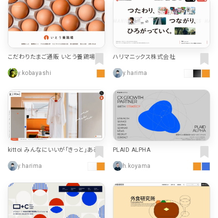
こだわりたまご通販 いとう養鶏場｜
ハリマニックス株式会社
佐賀県武雄市の伊東養鶏場
y.kobayashi
y.harima
kittoi みんなにいいが「きっと」ある /
PLAID ALPHA
kittoi
y.harima
h.koyama