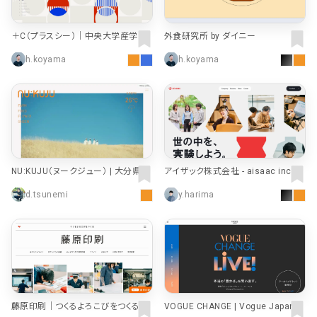
＋C（プラスシー）｜中央大学産学官
外食研究所 by ダイニー
連携プラットフォーム
h.koyama
h.koyama
NU:KUJU（ヌークジュー） | 大分県の
アイザック株式会社 - aisaac inc.｜
九重に誕生した自然体験フィールド
世の中を、実験しよう。
d.tsunemi
y.harima
RSS Feed
藤原印刷｜つくるよろこびをつくる
VOGUE CHANGE | Vogue Japan