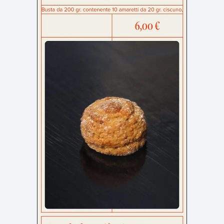
検索エリア
リピートアニメーション
ローディング
333
82
ハンバーガーメニュー
検索エリア
235
58
下層ページ
Aboutページ
メニュー
627
55
投稿一覧(記事/商品など)
料金表
598
46
投稿詳細(記事/商品など)
規約/法律に基づく表記
521
43
サービス紹介
CSR
432
38
お問い合わせ
カート
271
34
採用サイト
ローディング
161
32
プライバシーポリシー
ログイン
126
28