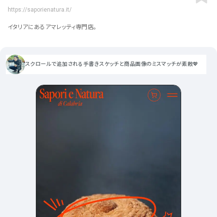
ポータルサイト･メディア･マガ
車・バイク他
22
64
https://saporienatura.it/
ジンWEB
人気の検索ワード
シンプル
スタイリッシュ
楽しい
にぎやかな
CSR・サスティナビリティ
18
イタリアにあるアマレッティ専門店。
教育・学校
51
インパクトのある
かっこいい
暖かみのある
統一性のある
おもしろい
グリッドデザイン
かわいい
鮮やか
美しい
アート
16
暮らし商品・サービス
42
落ち着きのある
高級感
イケてるレイアウト
スクロールで追加される手書きスケッチと商品画像のミスマッチが素敵💖
ウェディング
15
医療・ヘルスケア・健康
39
下層ページから検索
Aboutページ
その他
5
行政・NPO・団体・協会
35
投稿一覧(記事/商品など)
形式
投稿詳細(記事/商品など)
サービス紹介
コーポレートサイト
サービス紹介
390
90
お問い合わせ
採用サイト
商品・製品紹介
LP (ランディングページ)
225
89
プライバシーポリシー
特設サイト
EC・Webサービス
216
75
よくある質問
会社情報
企画・プロモーション
メディア・ポータル
130
71
メニュー