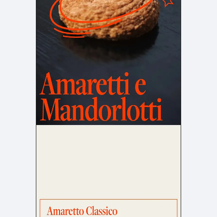
店舗・施設紹介
ポートフォリオ
129
46
料金表
規約/法律に基づく表記
採用サイト
キャンペーン
97
16
CSR
カート
デザイン
ローディング
ログイン
写真が特徴的なサイト
テキストが特徴的なサイト
431
158
決済画面
イラストが特徴的なサイト
多言語対応
346
101
パーツから検索
アニメーションが特徴的なサ
動画が特徴的なサイト
96
297
スライダー
イト
スクロール追従
スマホ特化・モバイルファース
68
レイアウトが特徴的なサイト
290
ト
リピートアニメーション
ハンバーガーメニュー
パーツ
動画
モーダル
スライダー
動画
365
212
ローディング
スクロール追従
モーダル
362
87