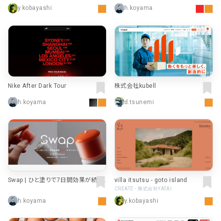
ットならChatwork
y.kobayashi
h.koyama
Nike After Dark Tour
株式会社kubell
h.koyama
d.tsunemi
Swap | ひと塗りで7日間効果が続く
villa itsutsu - goto island
ワキガ対策デオドラント
CREATE - 株式会社YATAI
h.koyama
y.kobayashi