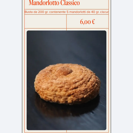
よくある質問
決済画面
120
13
会社情報
70
カラー
ブルー・青
イエロー・黄色
286
112
ホワイト・白
オレンジ・橙色
286
85
ブラック・黒・グレー
ブラウン・茶色
249
71
グリーン・緑
ピンク・桃色・桜色
174
59
カラフル・多色
ベージュ・白茶
157
44
レッド・赤
パープル・紫
118
40