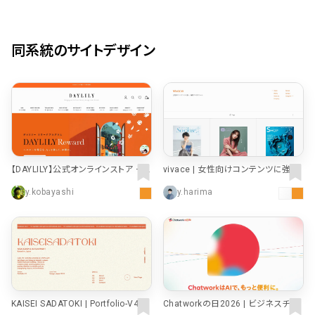
同系統のサイトデザイン
【DAYLILY】公式オンラインストア – D
vivace | 女性向けコンテンツに強い、
AYLILY
編集プロダクション
y.kobayashi
y.harima
KAISEI SADATOKI | Portfolio-V4
Chatworkの日2026 | ビジネスチャ