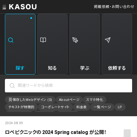
掲載依頼・お問い合わせ
業界
クリエイティブ制作
Web・クラウドサービス
229
34
飲食・食品・飲料
美容
173
31
エンタメ・趣味・娯楽
旅行・ホテル・観光
161
30
探す
知る
学ぶ
依頼する
製品・工業・素材
就職・人材サービス
94
28
IT・システム
広告・マーケティング
88
27
保存したWebデザイン (
0
)
Aboutページ
スマホ特化
事業・組織
インテリア・雑貨
84
23
テキストが特徴的
コーポレートサイト
料金表
一覧ページ
LP
不動産・建築・施設
インフラ
78
23
アニメーション
採用サイト
特設サイト
2024.08.09
カラーで検索
ファッション・アクセサリー
金融・保険・会計・法律
75
23
ロペピクニックの 2024 Spring catalog が公開！