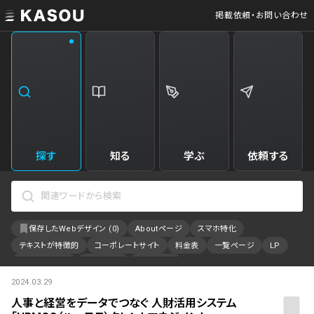
掲載依頼・お問い合わせ
業界
クリエイティブ制作
Web・クラウドサービス
229
34
飲食・食品・飲料
美容
173
31
エンタメ・趣味・娯楽
旅行・ホテル・観光
161
30
探す
知る
学ぶ
依頼する
製品・工業・素材
就職・人材サービス
95
28
IT・システム
広告・マーケティング
88
27
保存したWebデザイン (
0
)
Aboutページ
スマホ特化
事業・組織
インテリア・雑貨
84
23
テキストが特徴的
コーポレートサイト
料金表
一覧ページ
LP
不動産・建築・施設
インフラ
78
23
アニメーション
採用サイト
特設サイト
2024.03.29
カラーで検索
ファッション・アクセサリー
金融・保険・会計・法律
76
23
人事と経営をデータでつなぐ 人財活用システム